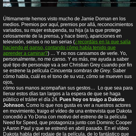
Últimamente hemos visto mucho de Jamie Dornan en los
medios. Premios por aquí, premios por allá, reconocimientos
variados, su mujer estupenda, su hija (a la que protege
celosamente de la prensa, y hace bien), apariciones en
televisión, serias o no tan serias (
¿recordáis en la que salía
haciendo el ganso, contando cómo había tenido que
aprender a caminar?
) … Y no nos cansamos de verle. Yo,
personalmente, no me canso. Y es más, me ayuda a saber
qué tipo de personaje va a ser Christian Grey cuando por fin
se estrene la película
Cincuenta sombras de Grey
. Saber
cómo habla, cuál es el tono de su voz, cómo se mueven sus
ojos,
cómo sus manos acompañan sus gestos… Lo que sea para
llenar estos días tan largos a la espera de que se haga
público el tráiler el día 24.
Pues hoy os traigo a Dakota
Johnson.
Como lo que nos gusta es ver a nuestros actores
en movimiento, traigo el vídeo de una entrevista que Dakota
concedió a Yo Dona con motivo del estreno de la película
Need for Speed, que protagoniza junto con Dominic Cooper
y Aaron Paul y que se estrenó en abril pasado. En el vídeo
Dakota habla del rodaje de la película, de lo fantástico que