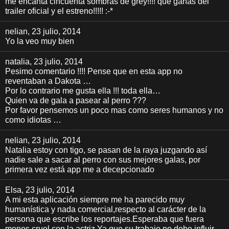
me encanta cincuenta sombras de grey!!!! que ganas del
trailer oficial y el estreno!!!!! :-*
nelian
, 23 julio, 2014
Yo la veo muy bien
natalia
, 23 julio, 2014
Pesimo comentario !!!! Pense que en esta app no
reventaban a Dakota …
Por lo contrario me gusta ella !!! toda ella…
Quien va de gala a pasear al perro ???
Por favor pensemos un poco mas como seres humanos y no
como idiotas …
nelian
, 23 julio, 2014
Natalia estoy con tigo, se pasan de la raya juzgando así
nadie sale a sacar al perro con sus mejores galas, por
primera vez está app me a decepcionado
Elsa
, 23 julio, 2014
A mi esta aplicación siempre me ha parecido muy
humanística y nada comercial,respecto al carácter de la
persona que escribe los reportajes.Esperaba que fuera
menos cruel con la actriz.Ya que su trabajo no debe influir