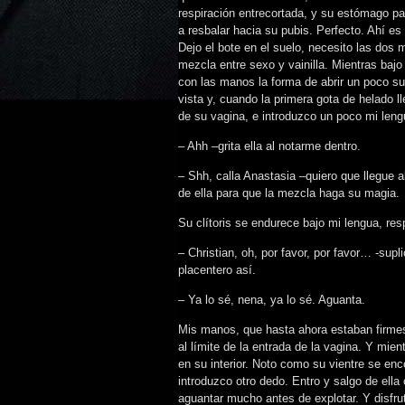
respiración entrecortada, y su estómago pa
a resbalar hacia su pubis. Perfecto. Ahí es 
Dejo el bote en el suelo, necesito las dos
mezcla entre sexo y vainilla. Mientras bajo 
con las manos la forma de abrir un poco sus
vista y, cuando la primera gota de helado lle
de su vagina, e introduzco un poco mi leng
– Ahh –grita ella al notarme dentro.
– Shh, calla Anastasia –quiero que llegue 
de ella para que la mezcla haga su magia.
Su clítoris se endurece bajo mi lengua, re
– Christian, oh, por favor, por favor… -su
placentero así.
– Ya lo sé, nena, ya lo sé. Aguanta.
Mis manos, que hasta ahora estaban firme
al límite de la entrada de la vagina. Y mi
en su interior. Noto como su vientre se en
introduzco otro dedo. Entro y salgo de ella
aguantar mucho antes de explotar. Y disfrut