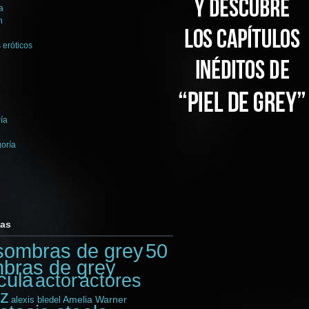
a
n
 eróticos
ía
goría
tas
sombras de grey
50
bras de grey
cula
actores
actor
iz
Amelia Warner
alexis bledel