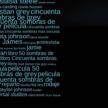
stasia steele
banda sonora
casting
e
charlie hunnam
istian grey
cincuenta
bras de grey
cuenta sombras de
 pelicula
cincuenta sombras
das
cincuenta sombras mas oscuras
ota johnson
dana brunetti
. James
entrevista
elliot grey
jamie
ios
fan trailer
estreno
nan
libro 50 sombras de
libro Cincuenta sombras
rey
libros
matt bomer
mia grey
música
pelicula 50
cula
bras de grey
pelicula
cuenta sombras de
y
rodaje
reparto
rita ora
reseña
taylor-johnson
trailer
rsal studios
vancouver
Victor Rasuk