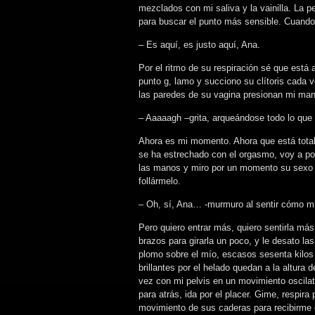
mezclados con mi saliva y la vainilla. La p
para buscar el punto más sensible. Cuando
– Es aquí, es justo aquí, Ana.
Por el ritmo de su respiración sé que está
punto g, lamo y succiono su clítoris cada v
las paredes de su vagina presionan mi man
– Aaaaagh –grita, arqueándose todo lo que 
Ahora es mi momento. Ahora que está total
se ha estrechado con el orgasmo, voy a p
las manos y miro por un momento su sexo p
follármelo.
– Oh, sí, Ana… -murmuro al sentir cómo mi
Pero quiero entrar más, quiero sentirla más
brazos para girarla un poco, y le desato l
plomo sobre el mío, escasos sesenta kilos
brillantes por el helado quedan a la altura
vez con mi pelvis en un movimiento oscilat
para atrás, ida por el placer. Gime, respi
movimiento de sus caderas para recibirme e