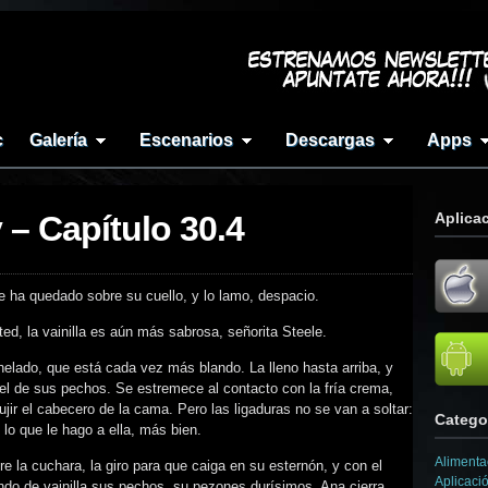
c
Galería
Escenarios
Descargas
Apps
y – Capítulo 30.4
Aplica
que ha quedado sobre su cuello, y lo lamo, despacio.
d, la vainilla es aún más sabrosa, señorita Steele.
helado, que está cada vez más blando. La lleno hasta arriba, y
iel de sus pechos. Se estremece al contacto con la fría crema,
ujir el cabecero de la cama. Pero las ligaduras no se van a soltar:
Catego
lo que le hago a ella, más bien.
Alimenta
la cuchara, la giro para que caiga en su esternón, y con el
Aplicaci
endo de vainilla sus pechos, su pezones durísimos. Ana cierra