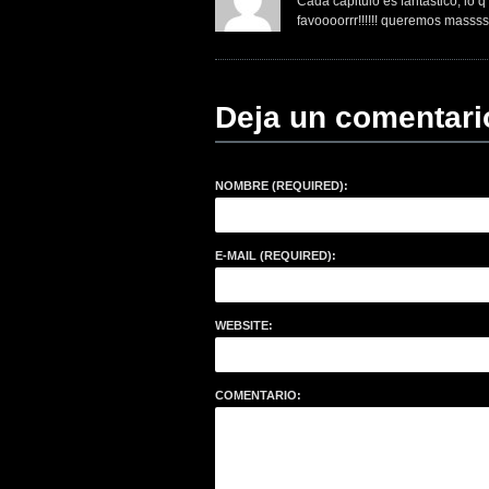
Cada capitulo es fantastico, lo q
favoooorrr!!!!!! queremos mass
Deja un comentari
NOMBRE (REQUIRED):
E-MAIL (REQUIRED):
WEBSITE:
COMENTARIO: