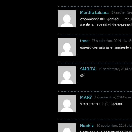
Martha Liliana
17 septiembre
waooooooo!!!!!!!! geniaal…..me f
siente la necesidad de expresar
irma
17 septiembre, 2014 a las 5
espero con ansias el siguiente ca
SMRITA
19 septiembre, 2014 a 
😀
MARY
19 septiembre, 2014 a las
simplemente espectacular
Nachiz
30 septiembre, 2014 a la