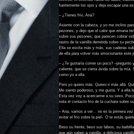
fuertemente los ojos y deja escapar una es
– ¿Tienes frío, Ana?
Asiente con la cabeza, y yo me inclino par
pezones, y dejo que el calor que emana term
sobre sus pezones, que parecen cobrar vid
rastro de la vainilla derretida sobre su pe
Ella se excita más y más, sus caderas sub
de ella para volver más emocionante este 
– ¿Te gustaría comer un poco? –pregunto y,
caliente, que se cierra ávida sobre la mí
como yo a ella.
Pero yo quiero más. Quiero ir más allá. Qui
Me siento poderoso, y me gusta. Y a ella 
Esta vez voy a acercarme a su sexo. Poco
nota el contacto frío de la cuchara sobre 
– Ana, vamos a ver… no es la primera vez 
evitar el frío sobre la piel-. O te estás qui
Beso su frente, beso sus labios, su barbill
que aún saben a vainilla, a deliciosa vainill