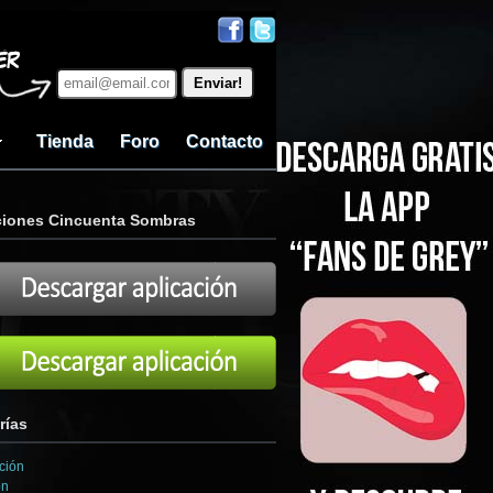
Tienda
Foro
Contacto
ciones Cincuenta Sombras
rías
ción
ón