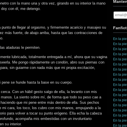
Manten
enetro con la mano una y otra vez, girando en su interior la mano
 doy con él, me detengo.
 a punto de llegar al orgasmo, y firmemente acaricio y masajeo su
Fanfict
ez más fuerte, de abajo arriba, hasta que las contracciones de
o.
En la pie
En la pie
las ataduras le permiten.
En la pie
En la pie
mente lubricada, totalmente entregada a mí, ahora que su vagina
En la pie
oseerla. Me pongo rápidamente un condón, abro sus piernas con
En la pie
ara, sin guiarme con nada más que mi propia excitación,
En la pie
En la pie
En la pie
 pene se hunde hasta la base en su cuerpo.
En la pie
En la pie
 cerca. Con un hábil gesto salgo de ella, la levanto con mis
En la pie
as manos. La siento sobre mí, de forma que todo su peso cae a
En la pie
 haciendo que mi pene entre más dentro de ella. Sus pechos
En la pie
 de mi cara, los toco, los cubro con mis manos, empujando a la
En la pie
orio para volver a tocar su punto erógeno. Ella echa la cabeza
En la pie
ra profundo, acompaña mis embestidas con un involuntario
En la pie
n su interior.
En la pie