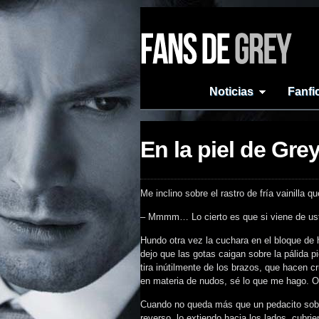
Noticias
Fanfi
En la piel de Gre
Me inclino sobre el rastro de fría vainilla 
– Mmmm… Lo cierto es que si viene de uste
Hundo otra vez la cuchara en el bloque de 
dejo que las gotas caigan sobre la pálida p
tira inútilmente de los brazos, que hacen cr
en materia de nudos, sé lo que me hago. O 
Cuando no queda más que un pedacito sobre 
reverso, lo extiendo hacia los lados, cubri