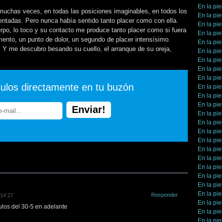
En la pie
uchas veces, en todas las posiciones imaginables, en todos los
En la pie
ventadas. Pero nunca había sentido tanto placer como con ella.
En la pie
po, lo toco y su contacto me produce tanto placer como si fuera
En la pie
nto, un punto de dolor, un segundo de placer intensísimo.
En la pie
. Y me descubro besando su cuello, el arranque de su oreja,
En la pie
En la pie
En la pie
En la pie
tulos directamente en tu buzón
En la pie
En la pie
En la pie
En la pie
En la pie
En la pie
En la pie
En la pie
En la pie
En la pie
En la pie
En la pie
En la pie
Responder
 14:27
En la pie
ulos del 30-5 en adelante
En la pie
En la pie