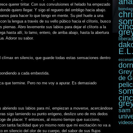
ana
rece querer tiritar. Con sus convulsiones el helado ha empezado
bondag
donde quiero llegar. Y sigo el reguero del ombligo hacia abajo.
chr
 manos para hacer lo que tengo en mente. Su piel huele a una
som
con la lengua a través de su vello púbico hacia el clítoris, busco
cin
 piernas. Abro levemente sus labios para dejar el clítoris a la
grey
ga hasta allí, lo lamo, entero, de arriba abajo, hasta la abertura
ua. Adoror su sabor.
libera
dak
E.L
al clímax en silencio, que guarde todas estas sensaciones dentro
escenar
dor
Grey
spondiendo a cada embestida.
de G
plica que termine. Pero no me voy a apurar. Es demasiado
peli
som
cin
gre
s abriendo sus labios para mí, empiezan a moverse, acercándose
sam 
entras sigo lamiendo su punto erógeno, deslizo uno de mis dedos
unive
coge de placer. Y entonces, al mismo tiempo que succiono,
videos
 con tanta facilidad que yo mismo noto que mi excitación no va a
o en silencio del olor de su cuerpo, del sabor de sus flujos