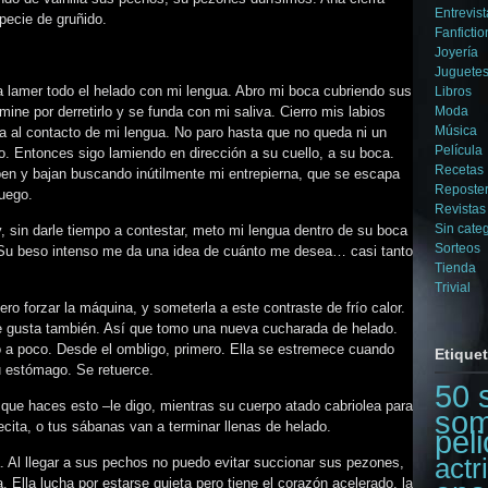
Entrevist
pecie de gruñido.
Fanfictio
Joyería
Juguetes
a lamer todo el helado con mi lengua. Abro mi boca cubriendo sus
Libros
ine por derretirlo y se funda con mi saliva. Cierro mis labios
Moda
Música
a al contacto de mi lengua. No paro hasta que no queda ni un
Película
cho. Entonces sigo lamiendo en dirección a su cuello, a su boca.
Recetas
en y bajan buscando inútilmente mi entrepierna, que se escapa
Reposter
juego.
Revistas
Sin cate
 sin darle tiempo a contestar, meto mi lengua dentro de su boca
Sorteos
a. Su beso intenso me da una idea de cuánto me desea… casi tanto
Tienda
Trivial
ero forzar la máquina, y someterla a este contraste de frío calor.
le gusta también. Así que tomo una nueva cucharada de helado.
 a poco. Desde el ombligo, primero. Ella se estremece cuando
Etique
su estómago. Se retuerce.
50 
que haces esto –le digo, mientras su cuerpo atado cabriolea para
som
etecita, o tus sábanas van a terminar llenas de helado.
peli
actr
a. Al llegar a sus pechos no puedo evitar succionar sus pezones,
a. Ella lucha por estarse quieta pero tiene el corazón acelerado, la