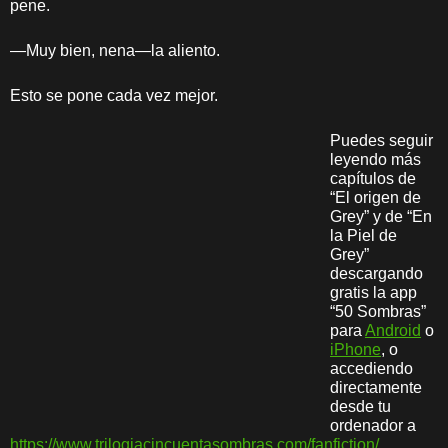
pene.
—Muy bien, nena—la aliento.
Esto se pone cada vez mejor.
Puedes seguir
leyendo más
capítulos de
“El origen de
Grey” y de “En
la Piel de
Grey”
descargando
gratis la app
“50 Sombras”
para
Android
o
iPhone
, o
accediendo
directamente
desde tu
ordenador a
https://www.trilogiacincuentasombras.com/fanfiction/