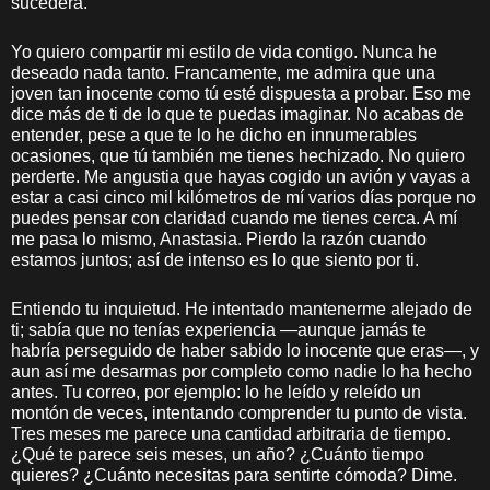
sucederá.
Yo quiero compartir mi estilo de vida contigo. Nunca he
deseado nada tanto. Francamente, me admira que una
joven tan inocente como tú esté dispuesta a probar. Eso me
dice más de ti de lo que te puedas imaginar. No acabas de
entender, pese a que te lo he dicho en innumerables
ocasiones, que tú también me tienes hechizado. No quiero
perderte. Me angustia que hayas cogido un avión y vayas a
estar a casi cinco mil kilómetros de mí varios días porque no
puedes pensar con claridad cuando me tienes cerca. A mí
me pasa lo mismo, Anastasia. Pierdo la razón cuando
estamos juntos; así de intenso es lo que siento por ti.
Entiendo tu inquietud. He intentado mantenerme alejado de
ti; sabía que no tenías experiencia —aunque jamás te
habría perseguido de haber sabido lo inocente que eras—, y
aun así me desarmas por completo como nadie lo ha hecho
antes. Tu correo, por ejemplo: lo he leído y releído un
montón de veces, intentando comprender tu punto de vista.
Tres meses me parece una cantidad arbitraria de tiempo.
¿Qué te parece seis meses, un año? ¿Cuánto tiempo
quieres? ¿Cuánto necesitas para sentirte cómoda? Dime.