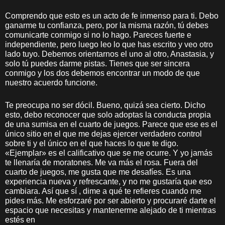
Comprendo que esto es un acto de fe inmenso para ti. Debo
ganarme tu confianza, pero, por la misma razón, tú debes
comunicarte conmigo si no lo hago. Pareces fuerte e
independiente, pero luego leo lo que has escrito y veo otro
lado tuyo. Debemos orientarnos el uno al otro, Anastasia, y
solo tú puedes darme pistas. Tienes que ser sincera
conmigo y los dos debemos encontrar un modo de que
nuestro acuerdo funcione.
Te preocupa no ser dócil. Bueno, quizá sea cierto. Dicho
esto, debo reconocer que solo adoptas la conducta propia
de una sumisa en el cuarto de juegos. Parece que ese es el
único sitio en el que me dejas ejercer verdadero control
sobre ti y el único en el que haces lo que te digo.
«Ejemplar» es el calificativo que se me ocurre. Y yo jamás
te llenaría de moratones. Me va más el rosa. Fuera del
cuarto de juegos, me gusta que me desafíes. Es una
experiencia nueva y refrescante, y no me gustaría que eso
cambiara. Así que sí , dime a qué te refieres cuando me
pides más. Me esforzaré por ser abierto y procuraré darte el
espacio que necesitas y mantenerme alejado de ti mientras
estés en