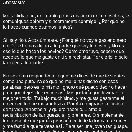
Anastasia:
Me fastidia que, en cuanto pones distancia entre nosotros, te
comuniques abierta y sinceramente conmigo. ¿Por qué no
lo haces cuando estamos juntos?
Sí, soy rico. Acostúmbrate. ¿Por qué no voy a gastar dinero
en ti? Le hemos dicho a tu padre que soy tu novio. ¿No es
eso lo que hacen los novios? Como amo tuyo, espero que
aceptes lo que me gaste en ti sin rechistar. Por cierto, díselo
también a tu madre.
No sé cómo responder a lo que me dices de que te sientes
como una puta. Ya sé que no me lo has dicho con esas
palabras, pero es lo mismo. Ignoro qué puedo decir o hacer
para que dejes de sentirte así. Me gustaría que tuvieras lo
mejor en todo. Trabajo muchísimo, y me gusta gastarme el
dinero en lo que me apetezca. Podría comprarte la ilusión
de tu vida, Anastasia, y quiero hacerlo. Llámalo
redistribución de la riqueza, si lo prefieres. O simplemente
ten presente que jamás pensaría en ti de la forma que dices
y me fastidia que te veas así . Para ser una joven tan guapa,
ingeniosa e inteligente, tienes verdaderos problemas de