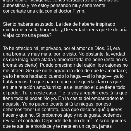
autoestima y me estoy pensando muy seriamente
concertarte una cita con el doctor Flynn.
Siento haberte asustado. La idea de haberte inspirado
miedo me resulta horrenda. ¿De verdad crees que te dejaría
viajar como una presa?
Te he ofrecido mi jet privado, por el amor de Dios. Sí, era
una broma, y muy mala, por lo visto. No obstante, la verdad
es que imaginarte atada y amordazada me pone (esto no es
broma: es cierto). Puedo prescindir del cajón; los cajones no
me atraen. Sé que no te agrada la idea de que te amordace;
ya lo hemos hablado: cuando lo haga —si lo hago—, ya lo
hablaremos. Lo que parece que no te queda claro es que,
en una relación amo/sumiso, es el sumiso el que tiene todo
el poder. Tú, en este caso. T e lo voy a repetir: eres tú la que
tiene todo el poder. No yo. En la casita del embarcadero te
negaste. Yo no puedo tocarte si tú te niegas; por eso
debemos tener un contrato, para que decidas qué quieres
hacer y qué no. Si probamos algo y no te gusta, podemos
revisar el contrato. Depende de ti, no de mí . Y si no quieres
que te ate, te amordace y te meta en un cajón, jamás