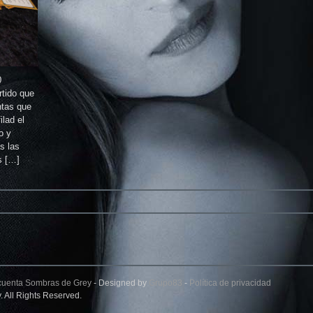
0
tido que
ntas que
ilad el
o y
s las
s […]
cuenta Sombras de Grey
- Designed by
Grupo83
-
Política de privacidad
 All Rights Reserved.