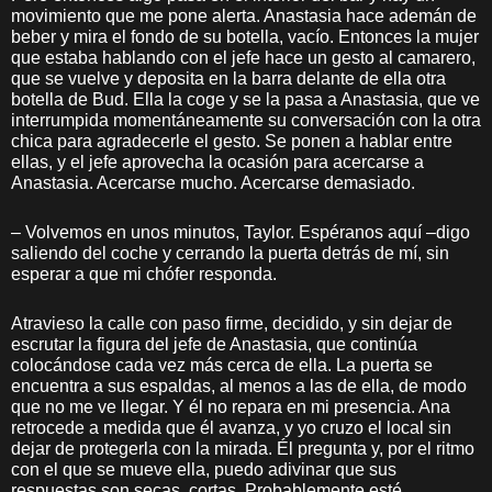
movimiento que me pone alerta. Anastasia hace ademán de
beber y mira el fondo de su botella, vacío. Entonces la mujer
que estaba hablando con el jefe hace un gesto al camarero,
que se vuelve y deposita en la barra delante de ella otra
botella de Bud. Ella la coge y se la pasa a Anastasia, que ve
interrumpida momentáneamente su conversación con la otra
chica para agradecerle el gesto. Se ponen a hablar entre
ellas, y el jefe aprovecha la ocasión para acercarse a
Anastasia. Acercarse mucho. Acercarse demasiado.
– Volvemos en unos minutos, Taylor. Espéranos aquí –digo
saliendo del coche y cerrando la puerta detrás de mí, sin
esperar a que mi chófer responda.
Atravieso la calle con paso firme, decidido, y sin dejar de
escrutar la figura del jefe de Anastasia, que continúa
colocándose cada vez más cerca de ella. La puerta se
encuentra a sus espaldas, al menos a las de ella, de modo
que no me ve llegar. Y él no repara en mi presencia. Ana
retrocede a medida que él avanza, y yo cruzo el local sin
dejar de protegerla con la mirada. Él pregunta y, por el ritmo
con el que se mueve ella, puedo adivinar que sus
respuestas son secas, cortas. Probablemente esté