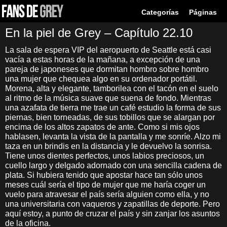
Categorías
Páginas
En la piel de Grey – Capítulo 22.10
La sala de espera VIP del aeropuerto de Seattle está casi
vacía a estas horas de la mañana, a excepción de una
pareja de japoneses que dormitan hombro sobre hombro
una mujer que chequea algo en su ordenador portátil.
Morena, alta y elegante, tamborilea con el tacón en el suelo
al ritmo de la música suave que suena de fondo. Mientras
una azafata de tierra me trae un café estudio la forma de sus
piernas, bien torneadas, de sus tobillos que se alargan por
encima de los altos zapatos de ante. Como si mis ojos
hablasen, levanta la vista de la pantalla y me sonríe. Alzo mi
taza en un brindis en la distancia y le devuelvo la sonrisa.
Tiene unos dientes perfectos, unos labios preciosos, un
cuello largo y delgado adornado con una sencilla cadena de
plata. Si hubiera tenido que apostar hace tan sólo unos
meses cuál sería el tipo de mujer que me haría coger un
vuelo para atravesar el país sería alguien como ella, y no
una universitaria con vaqueros y zapatillas de deporte. Pero
aquí estoy, a punto de cruzar el país y sin zanjar los asuntos
de la oficina.