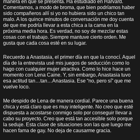
manera en que se presenta. Ha estudiado en Harvard.
Comentamos, a modo de broma, que bien podríamos haber
sido compañeros allí si yo no hubiera sido un chico tan
malo. A los quince minutos de conversación me doy cuenta
de que me podría llevar a esta chica a la cama en la
próxima media hora. Es verdad, no soy de mezclar estas
cosas con el trabajo. Siempre mantuve cierto orden. Me
gusta que cada cosa esté en su lugar.
Recuerdo a Anastasia, el primer día en que la conocí. Aquel
día de la entrevista usé mis juegos de seducción como lo
hago con cualquier mujer atractiva. Como lo hice hace un
momento con Lena Caine. Y, sin embargo, Anastasia tuvo
esa actitud tan…tan…Anastasia. Ese “no, pero sí” que me
vuelve loco.
Me despido de Lena de manera cordial. Parece una buena
chica y está claro que es muy inteligente. No creo que esté
dispuesta a acostarse conmigo solo por conseguir llevar a
cabo su proyecto. Creo que está tan accesible solo porque
la seduje. Esta clase de situaciones son las que luego me
hacen fama de gay. No deja de causarme gracia.