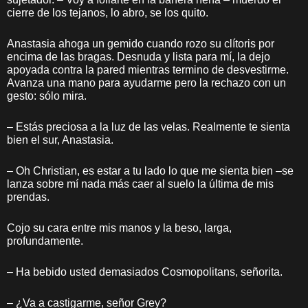
cierre de los tejanos, lo abro, se los quito.
Anastasia ahoga un gemido cuando rozo su clítoris por
encima de las bragas. Desnuda y lista para mí, la dejo
apoyada contra la pared mientras termino de desvestirme.
Avanza una mano para ayudarme pero la rechazo con un
gesto: sólo mira.
– Estás preciosa a la luz de las velas. Realmente te sienta
bien el sur, Anastasia.
– Oh Christian, es estar a tu lado lo que me sienta bien –se
lanza sobre mí nada más caer al suelo la última de mis
prendas.
Cojo su cara entre mis manos y la beso, larga,
profundamente.
– Ha bebido usted demasiados Cosmopolitans, señorita.
– ¿Va a castigarme, señor Grey?