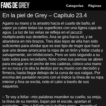
Categorías
Páginas
En la piel de Grey – Capítulo 23.4
Agarro su mano y la arrastro hacia el cuarto de baño, el
vapor ya cubre todas las superficies con una ligera capa de
agua. La luz de las velas se refleja en el jacuzzi
multiplicando sus destellos. Ana se gira hacia mí, y se
abandona en mis brazos. Tres días lejos de ella han sido
suficientes para olvidar que es ese tipo de mujer que hace
que uno desee arrancarse la ropa de un tirón y follar cruda y
salvajemente, sin inhibiciones. Pero un solo segundo a su
lado sobra para recordarlo. Noto como sus piernas se abren
para encajar en el ancho de mis caderas, coloco una mano
en su nuca y la otra la deslizo por su muslo con decisión y
firmeza, hasta llegar debajo de la curva de sus nalgas. Por
encima del pantalón recorro con el índice la línea de su ropa
interior y Ana se excita, noto el calor a través de sus
vaqueros.
– Te voy a follar –mis palabras muerden su cuello, su oreja,
la línea de su mentón, bajan por el escote, apartan el
sujetador. – Voy a follarte en la bañera nena – muerdo el