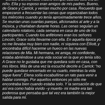
niño. Ella y su esposo eran amigos de mis padres. Bueno,
de Grace y Carrick, y venían mucho por casa. Recuerdo que
empezaron a frecuentar las cenas que organizaban todos
los miércoles cuando yo tenía aproximadamente trece años.
Se reunían unas cuantas parejas, aficionados al arte y a la
música, y charlaban durante horas. Las cenas seguían un
calendario rotatorio, cada semana en casa de uno de los
participantes. Cuando los anfitriones eran los señores
Lincoln, Grace solía llevarme con ella. En aquella época yo
no me llevaba muy bien con nadie, ni siquiera con Elliott, y
encontraba difícil hacerme un hueco en las nuevas
relaciones de Mía. Mi hermana, mi amiga, mi confidente,
estaba abriéndose a una vida social en la que yo tenía sitio.
A Grace no le gustaba que me quedara solo en casa, con
mis libros. Más de una vez la escuché decirle a Carrick: “no
puede quedase encerrado en su cuarto, mientras la vida
sigue fuera”. Elena solía escabullirse un rato para venir a
hablar conmigo. Por aquellos entonces yo sólo me
encontraba bien cuando estaba solo. Y la sensación de que
así era como había vivido –y muerto- mi madre era tan
poderosa que pensaba que tal vez era también la mejor
salida para mí.