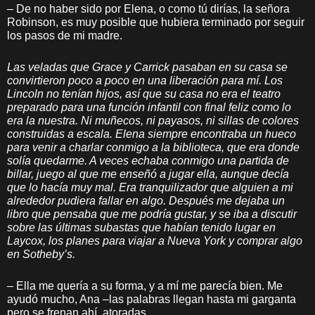
– De no haber sido por Elena, o como tú dirías, la señora
Robinson, es muy posible que hubiera terminado por seguir
los pasos de mi madre.
Las veladas que Grace y Carrick pasaban en su casa se
convirtieron poco a poco en una liberación para mí. Los
Lincoln no tenían hijos, así que su casa no era el teatro
preparado para una función infantil con final feliz como lo
era la nuestra. Ni muñecos, ni payasos, ni sillas de colores
construidas a escala. Elena siempre encontraba un hueco
para venir a charlar conmigo a la biblioteca, que era donde
solía quedarme. A veces echaba conmigo una partida de
billar, juego al que me enseñó a jugar ella, aunque decía
que lo hacía muy mal. Era tranquilizador que alguien a mi
alrededor pudiera fallar en algo. Después me dejaba un
libro que pensaba que me podría gustar, y se iba a discutir
sobre las últimas subastas que habían tenido lugar en
Laycox, los planes para viajar a Nueva York y comprar algo
en Sotheby’s.
– Ella me quería a su forma, y a mí me parecía bien. Me
ayudó mucho, Ana –las palabras llegan hasta mi garganta
pero se frenan ahí, atoradas.