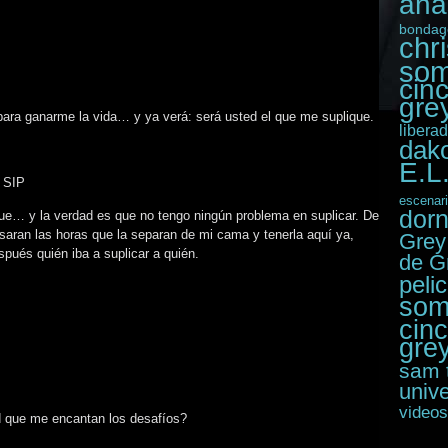
ana
bondag
chr
som
cin
grey
 para ganarme la vida… y ya verá: será usted el que me suplique.
libera
dak
E.L
e SIP
escenar
dor
que… y la verdad es que no tengo ningún problema en suplicar. De
saran las horas que la separan de mi cama y tenerla aquí ya,
Grey
pués quién iba a suplicar a quién.
de G
peli
som
cin
gre
sam 
unive
videos
 que me encantan los desafíos?