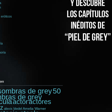
a
n
 eróticos
ía
goría
tas
sombras de grey
50
bras de grey
cula
actores
actor
iz
Amelia Warner
alexis bledel