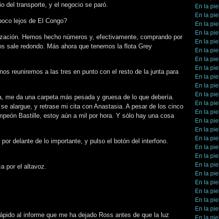
 del transporte, y el negocio se paró.
En la pie
En la pie
poco lejos de El Congo?
En la pie
En la pie
alización. Hemos hecho números y, efectivamente, comprando por
En la pie
os sale redondo. Más ahora que tenemos la flota Grey
En la pie
En la pie
En la pie
os reuniremos a las tres en punto con el resto de la junta para
En la pie
En la pie
En la pie
a, me da una carpeta más pesada y gruesa de lo que debería.
En la pie
se alargue, y retrase mi cita con Anastasia. A pesar de los cinco
En la pie
peón Bastille, estoy aún a mil por hora. Y sólo hay una cosa
En la pie
En la pie
En la pie
por delante de lo importante, y pulso el botón del interfono.
En la pie
En la pie
En la pie
a por el altavoz.
En la pie
En la pie
En la pie
En la pie
En la pie
rápido al informe que me ha dejado Ross antes de que la luz
En la pie