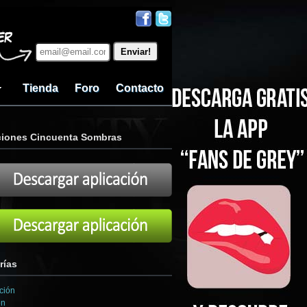
Tienda
Foro
Contacto
ciones Cincuenta Sombras
rías
ción
ón