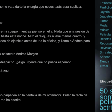
Entrevist
o no va a darte la energía que necesitarás para suplicar.
Fanfictio
Joyería
Juguetes
Libros
nc.
Moda
Música
orre mi cuerpo mientras pienso en ella. Nada que una sesión de
Película
hasta esta noche. Miro el reloj, las nueve menos cuarto, y
Recetas
co de ejercicio antes de ir a la oficina, y llamo a Andrea para
Reposter
Revistas
Sin cate
su asistente Andrea Morgan.
Sorteos
Tienda
l despacho. ¿Algo urgente que no pueda esperar?
Trivial
á aquí.
Etique
50 
som
o parpadea en la pantalla de mi ordenador. Pulso la tecla de
peli
 me ha escrito.
actr