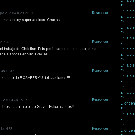
En la pie
En la pie
En la pie
Responder
gosto, 2014 a las 21:07
En la pie
demas, estoy super ansiosa! Gracias.
En la pie
En la pie
En la pie
En la pie
Responder
as 7:33
En la pie
 trabajo de Christian. Está perfectamente detallado, como
En la pie
enéis a todas en vilo. Gracias
En la pie
En la pie
En la pie
Responder
En la pie
 las 16:37
En la pie
mentario de ROSAFERMU. felicitaciones!!!!
En la pie
En la pie
En la pie
En la pie
Responder
o, 2014 a las 18:07
El orige
libros de en la piel de Grey….Felicitaciones!!!!
En la pie
En la pie
En la pie
En la pie
Responder
 las 4:57
El orige