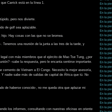
 que Carrick está en la línea 1.
En la pie
En la pie
En la pie
En la pie
úpido, pero nos divierte.
En la pie
En la pie
ido de golf sea aplazable.
En la pie
En la pie
s, hijo. Hay cosas con las que no se bromea.
En la pie
. Tenemos una reunión de la junta a las tres de la tarde, y
En la pie
En la pie
En la pie
 legal con más miembros que el ejército de Mao Tse Tung, ¿por
En la pie
eunión? –sabe la respuesta, pero le encanta sentirse importante.
En la pie
En la pie
evar cemento de Vietnam a El Congo. Necesito la mejor asesoría,
En la pie
 Y nadie sabe más de salidas de capital de África que tú. No
En la pie
En la pie
En la pie
ado de haberse conocido-, no me queda otra que aplazar mi
En la pie
En la pie
En la pie
En la pie
En la pie
endo los informes, consultando con nuestras oficinas en oriente
En la pie