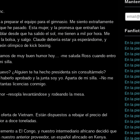
Manten
nc.
y a preparar el equipo para el gimnasio. Me siento extrañamente
 que he pasado. Esta mujer, y la promesa que entrañan las
Fanfict
lar desde que ha salido el sol, me tienen a mil por hora. Me
y la bolsa, y salgo. Claude debería estar ya esperándome, y
En la pie
ón olímpico de kick boxing.
En la pie
En la pie
stamos de muy buen humor hoy… -me saluda Ross cuando entro
En la pie
i silla.
En la pie
En la pie
uevo? ¿Alguien te ha hecho presidenta sin consultármelo?
En la pie
 haberlo aprobado y la junta soy yo. Aparta de mi silla. –No me
En la pie
 tantas licencias conmigo.
En la pie
En la pie
mor –resopla levantándose y rodeando la mesa.
En la pie
En la pie
En la pie
ferta de Vietnam. Están dispuestos a rebajar el precio del
En la pie
or a doce toneladas.
En la pie
En la pie
ento a El Congo, y nuestro intermediario africano decidió que
En la pie
n nuestro anterior proveedor, un español afincado en Kenya.
En la pie