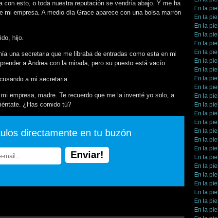
a con esto, o toda nuestra reputación se vendría abajo. Y me ha
En la pie
ne mi empresa. A medio día Grace aparece con una bolsa marrón
En la pie
En la pie
En la pie
do, hijo.
En la pie
En la pie
nía una secretaria que me libraba de entradas como esta en mi
En la pie
render a Andrea con la mirada, pero su puesto está vacío.
En la pie
En la pie
cusando a mi secretaria.
En la pie
 mi empresa, madre. Te recuerdo que me la inventé yo solo, a
En la pie
 siéntate. ¿Has comido tú?
En la pie
En la pie
En la pie
tulos directamente en tu buzón
En la pie
En la pie
En la pie
En la pie
En la pie
En la pie
En la pie
En la pie
En la pie
En la pie