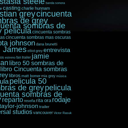
stasia steele
banda sonora
casting
e
charlie hunnam
istian grey
cincuenta
bras de grey
cuenta sombras de
 pelicula
cincuenta sombras
das
cincuenta sombras mas oscuras
ota johnson
dana brunetti
. James
entrevista
elliot grey
jamie
ios
fan trailer
estreno
nan
libro 50 sombras de
libro Cincuenta sombras
rey
libros
matt bomer
mia grey
música
pelicula 50
cula
bras de grey
pelicula
cuenta sombras de
y
rodaje
reparto
rita ora
reseña
taylor-johnson
trailer
rsal studios
vancouver
Victor Rasuk