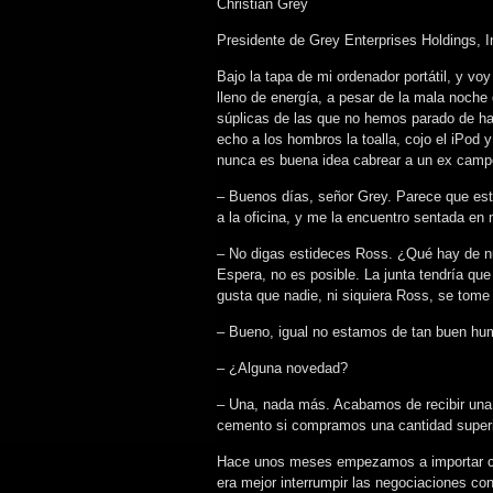
Christian Grey
Presidente de Grey Enterprises Holdings, I
Bajo la tapa de mi ordenador portátil, y vo
lleno de energía, a pesar de la mala noche
súplicas de las que no hemos parado de hab
echo a los hombros la toalla, cojo el iPod 
nunca es buena idea cabrear a un ex campe
– Buenos días, señor Grey. Parece que e
a la oficina, y me la encuentro sentada en m
– No digas estideces Ross. ¿Qué hay de n
Espera, no es posible. La junta tendría que
gusta que nadie, ni siquiera Ross, se tome
– Bueno, igual no estamos de tan buen hu
– ¿Alguna novedad?
– Una, nada más. Acabamos de recibir una o
cemento si compramos una cantidad superi
Hace unos meses empezamos a importar cem
era mejor interrumpir las negociaciones co