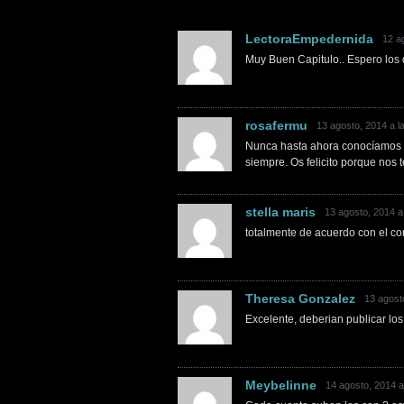
LectoraEmpedernida
12 a
Muy Buen Capitulo.. Espero los 
rosafermu
13 agosto, 2014 a l
Nunca hasta ahora conocíamos el
siempre. Os felicito porque nos t
stella maris
13 agosto, 2014 a
totalmente de acuerdo con el co
Theresa Gonzalez
13 agost
Excelente, deberian publicar los 
Meybelinne
14 agosto, 2014 a