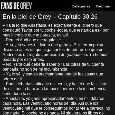
Categorías
Páginas
En la piel de Grey – Capítulo 30.26
– Ya te lo dije Anastasia, es exactamente el dinero que
consiguió Taylor por tu coche -joder, qué testaruda es-, por
muy increíble que te parezca, es así.
– Pero el Audi que me regalaste…
– Ana, ¿tú sabes el dinero que gano yo? -interrumpo su
discurso antes de que siga por los derroteros de que un
Audi no es un regalo apropiado de graduación. Ya hemos
pasado por esto antes.
– No. ¿Por qué debería saberlo? Las cifras de tu cuenta
bancaria no son de mi incumbencia.
– Ya lo sé, y ésa es precisamente una de las cosas que
adoro de ti.
– Pues deberías aplicarte el cuento, y hacer que las cifras
de mi cuenta bancaria tampoco fueran de tu incumbencia,
señor todo lo sé.
– Anastasia, yo gano aproximadamente cien mil dólares
cada hora. Las veinticuatro horas del día. Así que los
veinticuatro mil que te conseguimos por tu vieja carraca, no
son nada. El coche no es nada. Ni siquiera los libros de