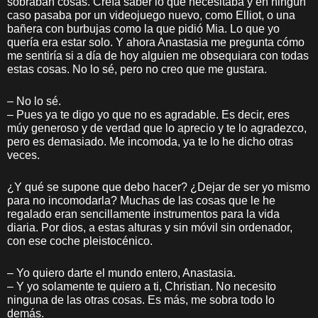
sobraban cosas. Creía saber lo que necesitaba y en ningún
caso pasaba por un videojuego nuevo, como Elliot, o una
bañera con burbujas como la que pidió Mia. Lo que yo
quería era estar solo. Y ahora Anastasia me pregunta cómo
me sentiría si a día de hoy alguien me obsequiara con todas
estas cosas. No lo sé, pero no creo que me gustara.
– No lo sé.
– Pues ya te digo yo que no es agradable. Es decir, eres
múy generoso y de verdad que lo aprecio y te lo agradezco,
pero es demasiado. Me incomoda, ya te lo he dicho otras
veces.
¿Y qué se supone que debo hacer? ¿Dejar de ser yo mismo
para no incomodarla? Muchas de las cosas que le he
regalado eran sencillamente instrumentos para la vida
diaria. Por dios, a estas alturas y sin móvil sin ordenador,
con ese coche pleistocénico.
– Yo quiero darte el mundo entero, Anastasia.
– Y yo solamente te quiero a ti, Christian. No necesito
ninguna de las otras cosas. Es más, me sobra todo lo
demás.