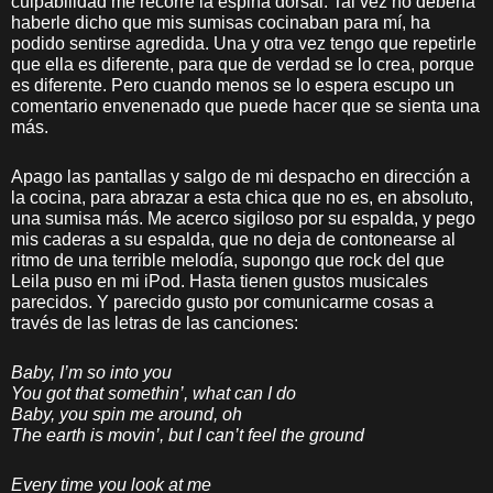
culpabilidad me recorre la espina dorsal. Tal vez no debería
haberle dicho que mis sumisas cocinaban para mí, ha
podido sentirse agredida. Una y otra vez tengo que repetirle
que ella es diferente, para que de verdad se lo crea, porque
es diferente. Pero cuando menos se lo espera escupo un
comentario envenenado que puede hacer que se sienta una
más.
Apago las pantallas y salgo de mi despacho en dirección a
la cocina, para abrazar a esta chica que no es, en absoluto,
una sumisa más. Me acerco sigiloso por su espalda, y pego
mis caderas a su espalda, que no deja de contonearse al
ritmo de una terrible melodía, supongo que rock del que
Leila puso en mi iPod. Hasta tienen gustos musicales
parecidos. Y parecido gusto por comunicarme cosas a
través de las letras de las canciones:
Baby, I’m so into you
You got that somethin’, what can I do
Baby, you spin me around, oh
The earth is movin’, but I can’t feel the ground
Every time you look at me