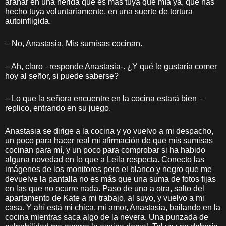
arañar en una herida que es más tuya que mía ya, que has
hecho tuya voluntariamente, en una suerte de tortura
autoinfligida.
– No, Anastasia. Mis sumisas cocinan.
– Ah, claro –responde Anastasia-. ¿Y qué le gustaría comer
hoy al señor, si puede saberse?
– Lo que la señora encuentre en la cocina estará bien –
replico, entrando en su juego.
Anastasia se dirige a la cocina y yo vuelvo a mi despacho,
un poco para hacer real mi afirmación de que mis sumisas
cocinan para mí, y un poco para comprobar si ha habido
alguna novedad en lo que a Leila respecta. Conecto las
imágenes de los monitores pero el blanco y negro que me
devuelve la pantalla no es más que una suma de fotos fijas
en las que no ocurre nada. Paso de una a otra, salto del
apartamento de Kate a mi trabajo, al suyo, y vuelvo a mi
casa. Y ahí está mi chica, mi amor, Anastasia, bailando en la
cocina mientras saca algo de la nevera. Una punzada de