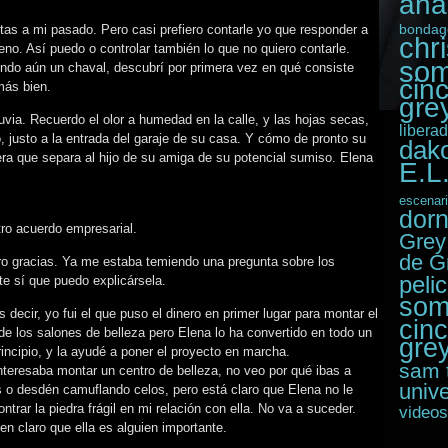
ana
bondag
ltas a mi pasado. Pero casi prefiero contarle yo que responder a
chr
o. Así puedo o controlar también lo que no quiero contarle.
som
iendo aún un chaval, descubrí por primera vez en qué consiste
cin
más bien.
grey
uvia. Recuerdo el olor a humedad en la calle, y las hojas secas,
libera
, justo a la entrada del garaje de su casa. Y cómo de pronto su
dak
era que separa al hijo de su amiga de su potencial sumiso. Elena
E.L
escenar
dor
o acuerdo empresarial.
Grey
de G
ero gracias. Ya me estaba temiendo una pregunta sobre los
peli
te sí que puedo explicársela.
som
s decir, yo fui el que puso el dinero en primer lugar para montar el
cin
e los salones de belleza pero Elena lo ha convertido en todo un
gre
rincipio, y la ayudé a poner el proyecto en marcha.
sam 
 interesaba montar un centro de belleza, no veo por qué ibas a
unive
os o desdén camuflando celos, pero está claro que Elena no le
trar la piedra frágil en mi relación con ella. No va a suceder.
videos
n claro que ella es alguien importante.