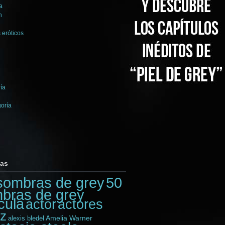
a
n
 eróticos
ía
goría
tas
sombras de grey
50
bras de grey
cula
actores
actor
iz
Amelia Warner
alexis bledel