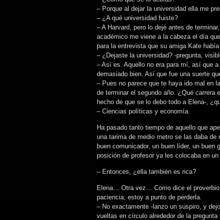
– Porque al dejar la universidad ella me pr
– ¿A qué universidad fuiste?
– A Harvard, pero lo dejé antes de termina
académico me viene a la cabeza el día que
para la entrevista que su amiga Kate había 
– ¿Dejaste la universidad? -pregunta, visi
– Así es. Aquello no era para mí, así que a
demasiado bien. Así que fue una suerte qu
– Pues no parece que te haya ido mal en la
de terminar el segundo año. ¿Qué carrera 
hecho de que se lo debo todo a Elena-, ¿q
– Ciencias políticas y economía.
Ha pasado tanto tiempo de aquello que ape
una tarima de medio metro se las daba de 
buen comunicador, un buen líder, un buen 
posición de profesor ya les colocaba en u
– Entonces, ¿ella también es rica?
Elena… Otra vez… Como dice el proverbio, 
paciencia, estoy a punto de perderla.
– No exactamente -lanzo un suspiro, y dejo
vueltas en círculo alrededor de la pregunta