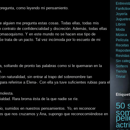
Entrevist
pregunta, como leyendo mi pensamiento.
Fanfictio
Joyería
Juguetes
 alguien me pregunta estas cosas. Todas ellas, todas mis
Libros
contrato de confidencialidad y discreción. Además, todas ellas
Moda
domasoquismo. Y en este mundo no se hacen ese tipo de
Música
Se trata de un pacto. Tal vez incómoda por lo escueto de mi
Película
Recetas
Reposter
Revistas
Sin cate
, soltando de pronto las palabras como si le quemaran en la
Sorteos
o.
Tienda
on naturalidad, sin entrar al trapo del sobrenombre tan
Trivial
ara referirse a Elena-. Con ella ya tuve suficientes rubias para el
molesta.
Etique
ialdad. Rara broma ésta de la que nadie se ríe.
50 
io, sumidos en nuestros pensamientos. Yo, en reconocer
som
jeres que nos cruzamos y Ana, supongo que reconocomiéndose en
peli
actr