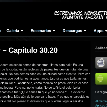
c
Galería
Escenarios
Descargas
Apps
y – Capítulo 30.20
Aplica
Accord colocado detrás de nosotros, listos para salir. Es una
s de la ciudad están repletas de paseantes que disfrutan de una
 trabajar. No son demasiadas en una ciudad como Seattle. Pero eso
renas que podrían estar acechando. Eso si es que Leila aún es
 disimular su apariencia, como medida de precaución en el caso
locura. Pero no, no lo haría. No se teñiría el pelo. Leila
Catego
 Anastasia fue “¿Qué tienes tú que yo no tenga?”. Es evidente
mo posible. Más aún de lo que ya lo hace. Y es que el parecido es
llo del ojo pienso lo diferentes que pueden llegar a ser dos
Alimenta
Aplicaci