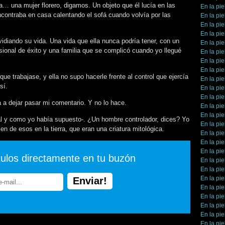
a… una mujer florero, digamos. Un objeto que él lucía en las
En la pie
encontraba en casa calentando el sofá cuando volvía por las
En la pie
En la pie
En la pie
diando su vida. Una vida que ella nunca podría tener, con un
En la pie
sional de éxito y una familia que se complicó cuando yo llegué
En la pie
En la pie
En la pie
ue trabajase, y ella no supo hacerle frente al control que ejercía
En la pie
sí.
En la pie
En la pie
a a dejar pasar mi comentario. Y no lo hace.
En la pie
En la pie
tal y como yo había supuesto-. ¿Un hombre controlador, dices? Yo
En la pie
n de esos en la tierra, que eran una criatura mitológica.
En la pie
En la pie
En la pie
tulos directamente en tu buzón
En la pie
En la pie
En la pie
En la pie
En la pie
En la pie
En la pie
En la pie