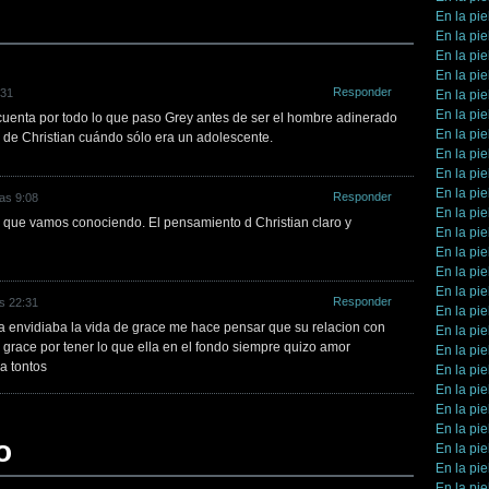
En la pie
En la pie
En la pie
En la pie
Responder
:31
En la pie
En la pie
cuenta por todo lo que paso Grey antes de ser el hombre adinerado
En la pie
 de Christian cuándo sólo era un adolescente.
En la pie
En la pie
En la pie
Responder
las 9:08
En la pie
 que vamos conociendo. El pensamiento d Christian claro y
En la pie
En la pie
En la pie
En la pie
Responder
as 22:31
En la pie
a envidiaba la vida de grace me hace pensar que su relacion con
En la pie
 grace por tener lo que ella en el fondo siempre quizo amor
En la pie
a tontos
En la pie
En la pie
En la pie
En la pie
o
En la pie
En la pie
En la pie