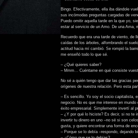
Bingo. Efectivamente, ella iba dándole vue
sus incómodas preguntas cargadas de venen
Puedo omitir aquella tarde en la que yo, s
estar al servicio de un Amo. De una Ama, 
Recuerdo que era una tarde de viento, de ll
caídas de los árboles, alfombrando el suelo
actitud hacia mí cambió. Se rompió la barr
me enseñó todo lo que sé.
– ¿Qué quieres saber?
– Mmm… Cuéntame en qué consiste vuestr
No sé a quién tengo que dar las gracias p
orígenes de nuestra relación. Pero esta par
– Es sencillo. Yo soy el socio capitalista, e
negocio. No es que me interese en mundo d
éxito empresarial. Simplemente invertí al p
– ¿Y por qué lo hiciste? Es decir, si no te
invertir tu dinero en uno –no sé si son cel
gusta, y quiere encontrar una forma de encon
– Porque se lo debía –respondo, dejando bie
– ¿Cómo que se lo debías?