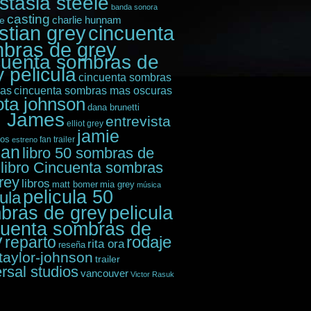
stasia steele
banda sonora
casting
e
charlie hunnam
istian grey
cincuenta
bras de grey
cuenta sombras de
 pelicula
cincuenta sombras
das
cincuenta sombras mas oscuras
ota johnson
dana brunetti
. James
entrevista
elliot grey
jamie
ios
fan trailer
estreno
nan
libro 50 sombras de
libro Cincuenta sombras
rey
libros
matt bomer
mia grey
música
pelicula 50
cula
bras de grey
pelicula
cuenta sombras de
y
rodaje
reparto
rita ora
reseña
taylor-johnson
trailer
rsal studios
vancouver
Victor Rasuk