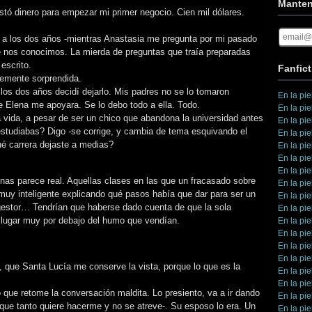
Manten
estó dinero para empezar mi primer negocio. Cien mil dólares.
r, a los dos años -mientras Anastasia me pregunta por mi pasado
 nos conocimos. La mierda de preguntas que traía preparadas
escrito.
Fanfict
blemente sorprendida.
 los dos años decidí dejarlo. Mis padres no se lo tomaron
En la pie
e Elena me apoyara. Se lo debo todo a ella. Todo.
En la pie
 vida, a pesar de ser un chico que abandona la universidad antes
En la pie
estudiabas? Digo -se corrige, y cambia de tema esquivando el
En la pie
ué carrera dejaste a medias?
En la pie
En la pie
En la pie
nas parece real. Aquellas clases en las que un fracasado sobre
En la pie
muy inteligente explicando qué pasos había que dar para ser un
En la pie
gestor… Tendrían que haberse dado cuenta de que la sola
En la pie
n lugar muy por debajo del humo que vendían.
En la pie
En la pie
En la pie
En la pie
que Santa Lucía me conserve la vista, porque lo que es la
En la pie
En la pie
 que retome la conversación maldita. Lo presiento, va a ir dando
En la pie
 que tanto quiere hacerme y no se atreve-. Su esposo lo era. Un
En la pie