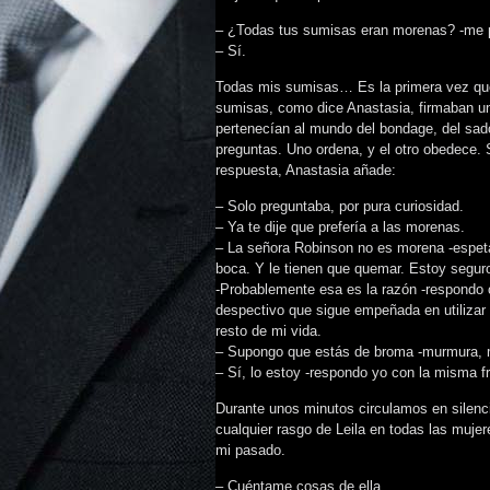
– ¿Todas tus sumisas eran morenas? -me 
– Sí.
Todas mis sumisas… Es la primera vez que
sumisas, como dice Anastasia, firmaban un 
pertenecían al mundo del bondage, del sa
preguntas. Uno ordena, y el otro obedece. 
respuesta, Anastasia añade:
– Solo preguntaba, por pura curiosidad.
– Ya te dije que prefería a las morenas.
– La señora Robinson no es morena -espeta
boca. Y le tienen que quemar. Estoy segur
-Probablemente esa es la razón -respondo c
despectivo que sigue empeñada en utilizar p
resto de mi vida.
– Supongo que estás de broma -murmura, 
– Sí, lo estoy -respondo yo con la misma fr
Durante unos minutos circulamos en silenc
cualquier rasgo de Leila en todas las mu
mi pasado.
– Cuéntame cosas de ella.