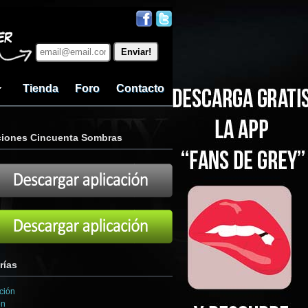
Tienda
Foro
Contacto
ciones Cincuenta Sombras
rías
ción
ón