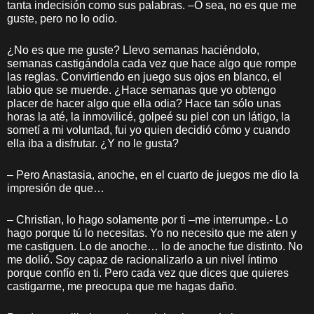
tanta indecisión como sus palabras. –O sea, no es que me
guste, pero no lo odio.
¿No es que me guste? Llevo semanas haciéndolo,
semanas castigándola cada vez que hace algo que rompe
las reglas. Convirtiendo en juego sus ojos en blanco, el
labio que se muerde. ¿Hace semanas que yo obtengo
placer de hacer algo que ella odia? Hace tan sólo unas
horas la até, la inmovilicé, golpeé su piel con un látigo, la
sometí a mi voluntad, fui yo quien decidió cómo y cuando
ella iba a disfrutar. ¿Y no le gusta?
– Pero Anastasia, anoche, en el cuarto de juegos me dio la
impresión de que…
– Christian, lo hago solamente por ti –me interrumpe.- Lo
hago porque tú lo necesitas. Yo no necesito que me aten y
me castiguen. Lo de anoche… lo de anoche fue distinto. No
me dolió. Soy capaz de racionalizarlo a un nivel íntimo
porque confío en ti. Pero cada vez que dices que quieres
castigarme, me preocupa que me hagas daño.