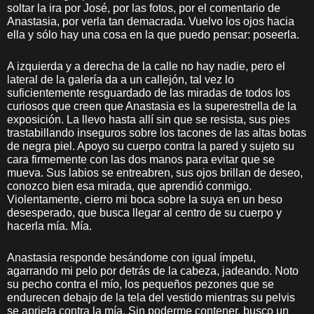
soltar la ira por José, por las fotos, por el comentario de
Anastasia, por verla tan demacrada. Vuelvo los ojos hacia
ella y sólo hay una cosa en la que puedo pensar: poseerla.
A izquierda y a derecha de la calle no hay nadie, pero el
lateral de la galería da a un callejón, tal vez lo
suficientemente resguardado de las miradas de todos los
curiosos que creen que Anastasia es la superestrella de la
exposición. La llevo hasta allí sin que se resista, sus pies
trastabillando inseguros sobre los tacones de las altas botas
de negra piel. Apoyo su cuerpo contra la pared y sujeto su
cara firmemente con las dos manos para evitar que se
mueva. Sus labios se entreabren, sus ojos brillan de deseo,
conozco bien esa mirada, que aprendió conmigo.
Violentamente, cierro mi boca sobre la suya en un beso
desesperado, que busca llegar al centro de su cuerpo y
hacerla mía. Mía.
Anastasia responde besándome con igual ímpetu,
agarrando mi pelo por detrás de la cabeza, jadeando. Noto
su pecho contra el mío, los pequeños pezones que se
endurecen debajo de la tela del vestido mientras su pelvis
se aprieta contra la mía. Sin poderme contener, busco un