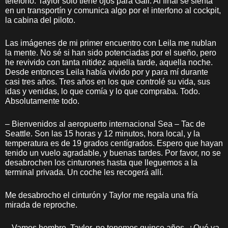
teléfono. Taylor sólo tiene ojos para Gail. Al final se sienta
en un transportín y comunica algo por el interfono al cockpit,
la cabina del piloto.
Las imágenes de mi primer encuentro con Leila me nublan
la mente. No sé si han sido potenciadas por el sueño, pero
he revivido con tanta nitidez aquella tarde, aquella noche.
Desde entonces Leila había vivido por y para mí durante
casi tres años. Tres años en los que controlé su vida, sus
idas y venidas, lo que comía y lo que compraba. Todo.
Absolutamente todo.
– Bienvenidos al aeropuerto internacional Sea – Tac de
Seattle. Son las 15 horas y 12 minutos, hora local, y la
temperatura es de 19 grados centígrados. Espero que hayan
tenido un vuelo agradable, y buenas tardes. Por favor, no se
desabrochen los cinturones hasta que lleguemos a la
terminal privada. Un coche les recogerá allí.
Me desabrocho el cinturón y Taylor me regala una fría
mirada de reproche.
– Vamos hombre, Taylor, no tenemos quince años. ¿Qué va