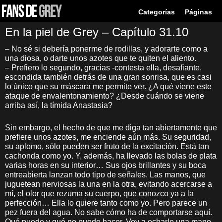
Categorías
Páginas
En la piel de Grey – Capítulo 31.10
– No sé si debería ponerme de rodillas, y adorarte como a
una diosa, o darte unos azotes que te quiten el aliento.
– Prefiero lo segundo, gracias -contesta ella, desafiante,
escondida también detrás de una gran sonrisa, que es casi
lo único que su máscara me permite ver. ¿A qué viene este
ataque de envalentonamiento? ¿Desde cuándo se viene
arriba así, la tímida Anastasia?
Sin embargo, el hecho de que me diga tan abiertamente que
prefiere unos azotes, me enciende aún más. Su seguridad,
su aplomo, sólo pueden ser fruto de la excitación. Está tan
cachonda como yo. Y, además, ha llevado las bolas de plata
varias horas en su interior… Sus ojos brillantes y su boca
entreabierta lanzan todo tipo de señales. Las manos, que
juguetean nerviosas la una en la otra, evitando acercarse a
mí, el olor que rezuma su cuerpo, que conozco ya a la
perfección… Ella lo quiere tanto como yo. Pero parece un
pez fuera del agua. No sabe cómo ha de comportarse aquí.
Qué puede y qué no puede hacer. Voy a echarle una mano.