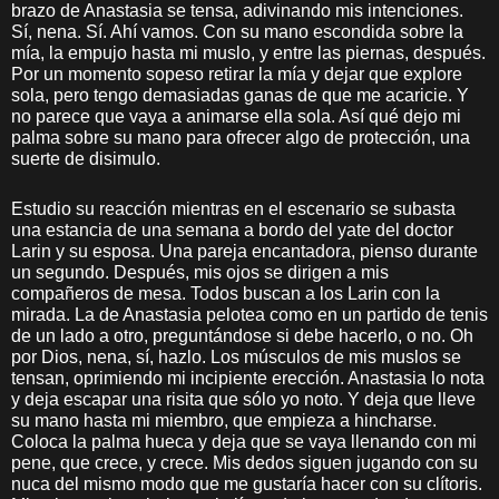
brazo de Anastasia se tensa, adivinando mis intenciones.
Sí, nena. Sí. Ahí vamos. Con su mano escondida sobre la
mía, la empujo hasta mi muslo, y entre las piernas, después.
Por un momento sopeso retirar la mía y dejar que explore
sola, pero tengo demasiadas ganas de que me acaricie. Y
no parece que vaya a animarse ella sola. Así qué dejo mi
palma sobre su mano para ofrecer algo de protección, una
suerte de disimulo.
Estudio su reacción mientras en el escenario se subasta
una estancia de una semana a bordo del yate del doctor
Larin y su esposa. Una pareja encantadora, pienso durante
un segundo. Después, mis ojos se dirigen a mis
compañeros de mesa. Todos buscan a los Larin con la
mirada. La de Anastasia pelotea como en un partido de tenis
de un lado a otro, preguntándose si debe hacerlo, o no. Oh
por Dios, nena, sí, hazlo. Los músculos de mis muslos se
tensan, oprimiendo mi incipiente erección. Anastasia lo nota
y deja escapar una risita que sólo yo noto. Y deja que lleve
su mano hasta mi miembro, que empieza a hincharse.
Coloca la palma hueca y deja que se vaya llenando con mi
pene, que crece, y crece. Mis dedos siguen jugando con su
nuca del mismo modo que me gustaría hacer con su clítoris.