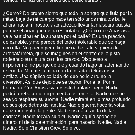
¿Cómo? De pronto siento que toda la sangre que fluía por la
mitad baja de mi cuerpo hace tan sólo unos minutos bulle
ahora hacia mi rostro, y agradezco llevar la máscara puesta
porque el arranque de ira es notable. ¿Cómo que Anastasia
va a participar en la subasta por el baile? Es una práctica
deleznable, y me parece del todo intolerable que se haga
con ella. No puedo permitir que nadie trate siquiera de
arrebatármela, que se imagines en el centro de la pista
rodeando su cintura co n los brazos. Dispuesto a
imponerme me pongo de pie y cuando hago un ademán de
retenerla, Mia me fulmina con la mirada, detrás de su
antifaz. Una súplica callada de que no le arruine la
diversión. Así que dejo que se vayan. Por ella. Por mi
hermana. Con Anastasia de esto hablaré luego. Nadie
podrá arrebatarme mi primer baile con ella. Nadie que no
sea yo respirará su aroma. Nadie mirará en lo más profundo
de sus ojos detrás del antifaz. Nadie querrá hacerla volar,
danzando entre la gente. Nadie osará atraerla de las
caderas. Nadie tocará su piel. Nadie aquí dispone del
dinero, ni de la determinación, para hacerlo. Nadie. Nadie.
Nadie. Sólo Christian Grey. Sólo yo.