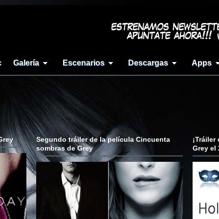
c
Galería
Escenarios
Descargas
Apps
Grey
Segundo tráiler de la película Cincuenta
¡Tráiler
sombras de Grey
Grey el 