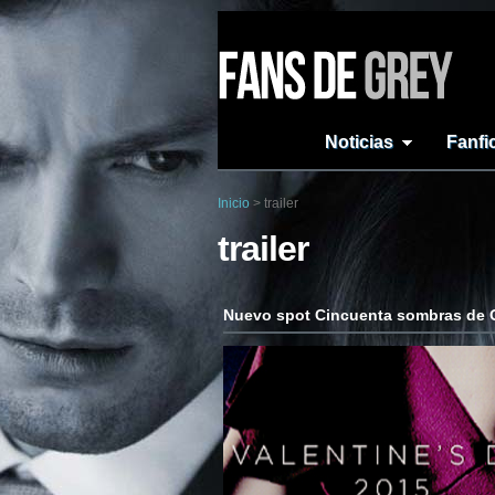
Noticias
Fanfi
Inicio
>
trailer
trailer
Nuevo spot Cincuenta sombras de 