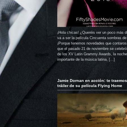
¡Hola chicas! ¿Queréis ver un poco más d
va a ser la película Cincuenta sombras d
¡Porque tenemos novedades que contaros
que el pasado 21 de noviembre se celebró 
de los XV Latin Grammy Awards, la noch
importante de la música latina, […]
Jamie Dornan en acción: te traemos
tráiler de su película Flying Home