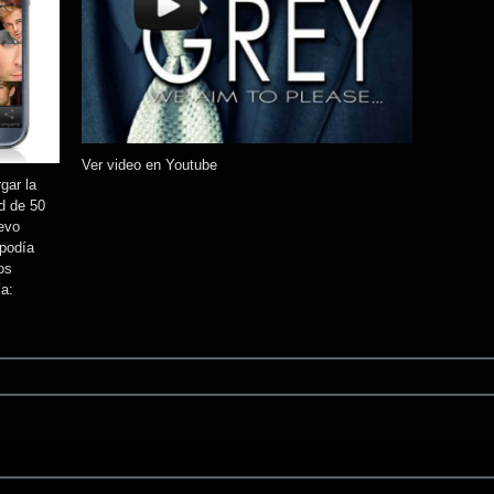
Ver video en Youtube
gar la
d de 50
evo
 podía
os
a: