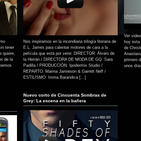
Ver video
ómo
Nos inspiramos en la incendiaria trilogía literaria de
hoy esta 
in tener
E.L. James para calentar motores de cara a la
de Christ
e quiere,
película que está por venir. DIRECTOR: Álvaro de
Anastasia
er de la
la Herrán / DIRECTORA DE MODA DE GQ: Sara
primero d
Sabemos
Padilla / PRODUCCIÓN: Ipodermix Studio /
unos día
REPARTO: Marina Jamieson & Garrett Neff /
ESTILISMO: Imma Barandica […]
Nuevo corto de Cincuenta Sombras de
Grey: La escena en la bañera