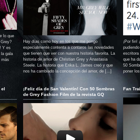
e lo que
Hay días como hoy en los que me pongo
¡Por fin!
e Grey?
especialmente contenta a contaros las novedades
pudiendo 
! Y es
que tienen que ver con nuestra historia favorita. La
escritora
la gala
historia de amor de Christian Grey y Anastasia
que ha da
e más
Steele. La historia que Erika L. James creó y que
50 Sombr
nos ha cambiado la concepción del amor, de […]
poner los
 el
¡Feliz día de San Valentín! Con 50 Sombras
Fan Trai
de Grey Fashion Film de la revista GQ