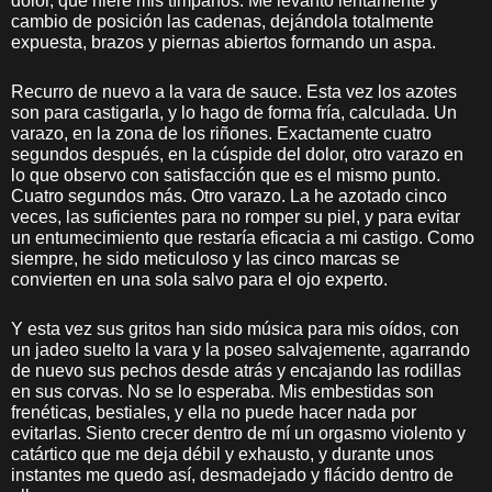
dolor, que hiere mis tímpanos. Me levanto lentamente y
cambio de posición las cadenas, dejándola totalmente
expuesta, brazos y piernas abiertos formando un aspa.
Recurro de nuevo a la vara de sauce. Esta vez los azotes
son para castigarla, y lo hago de forma fría, calculada. Un
varazo, en la zona de los riñones. Exactamente cuatro
segundos después, en la cúspide del dolor, otro varazo en
lo que observo con satisfacción que es el mismo punto.
Cuatro segundos más. Otro varazo. La he azotado cinco
veces, las suficientes para no romper su piel, y para evitar
un entumecimiento que restaría eficacia a mi castigo. Como
siempre, he sido meticuloso y las cinco marcas se
convierten en una sola salvo para el ojo experto.
Y esta vez sus gritos han sido música para mis oídos, con
un jadeo suelto la vara y la poseo salvajemente, agarrando
de nuevo sus pechos desde atrás y encajando las rodillas
en sus corvas. No se lo esperaba. Mis embestidas son
frenéticas, bestiales, y ella no puede hacer nada por
evitarlas. Siento crecer dentro de mí un orgasmo violento y
catártico que me deja débil y exhausto, y durante unos
instantes me quedo así, desmadejado y flácido dentro de