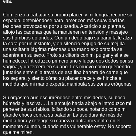
ella.
Comienzo a trabajar su propio placer, y mi lengua recorre su
espalda, deteniéndose para lamer con más suavidad las
lesiones provocadas por su osadía. Acaricio sus piernas,
aflojo las cadenas que la mantienen en tensión y masajeo
sus hombros doloridos. Con un dedo bajo su barbilla le alzo
la cara por un instante, y en silencio enjugo de su mejilla
una solitaria lágrima mientras una mano exploratoria se
adentra en su sexo. Froto su clítoris con mi pulgar y ella se
humedece. Introduzco primero uno y luego dos dedos por su
vagina, y un tercero en su ano. Los muevo como queriendo
juntarlos entre sí a través de esa fina barrera de carne que
los separa, y siento cómo su placer crece y se hincha a
medida que mi mano experta manipula sus zonas erógenas.
Su orgasmo aun escurriéndose entre mis dedos, su boca
húmeda y lasciva…. La empujo hacia abajo e introduzco mi
pene entre sus labios, follando su boca, notando cómo mi
glande choca contra su paladar. La uso durante más de
media hora y retengo su cabeza contra mi vientre en el
momento culmen, cuando más vulnerable estoy. No soporto
que me miren.