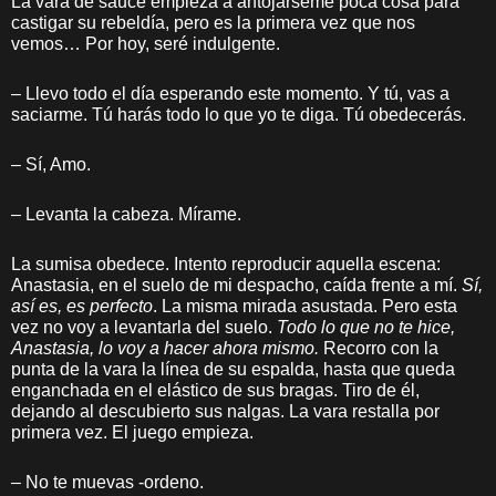
La vara de sauce empieza a antojárseme poca cosa para
castigar su rebeldía, pero es la primera vez que nos
vemos… Por hoy, seré indulgente.
– Llevo todo el día esperando este momento. Y tú, vas a
saciarme. Tú harás todo lo que yo te diga. Tú obedecerás.
– Sí, Amo.
– Levanta la cabeza. Mírame.
La sumisa obedece. Intento reproducir aquella escena:
Anastasia, en el suelo de mi despacho, caída frente a mí.
Sí,
así es, es perfecto
. La misma mirada asustada. Pero esta
vez no voy a levantarla del suelo.
Todo lo que no te hice,
Anastasia, lo voy a hacer ahora mismo.
Recorro con la
punta de la vara la línea de su espalda, hasta que queda
enganchada en el elástico de sus bragas. Tiro de él,
dejando al descubierto sus nalgas. La vara restalla por
primera vez. El juego empieza.
– No te muevas -ordeno.