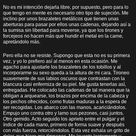
No es mi intención dejarla libre, por supuesto, pero para lo
que tengo en mente es necesario otro tipo de sujeción. Me
inclino por unos brazaletes metálicos que tienen unas
aberturas para pasar por ellos unas cadenas, dejando así a
la sumisa sin libertad para moverse, ya que los tirones y
forcejeos no hacen más que hundir el metal en la carne,
apretándolo más.
Pero ella no se resiste. Supongo que esta no es su primera
vez, y yo lo prefiero así al menos en esta ocasión. Me
agacho para ajustarle los brazaletes de los tobillos y al
incorporarme su sexo queda a la altura de mi cara. Tironeo
suavemente de sus labios oscuros que contrastan con la
blancura casi enfermiza de su piel. Me gusta tenerlas así,
entregadas. He colocado las cadenas de tal manera que la
obligan a arquearse, los brazos por encima de la cabeza y
los pechos ofrecidos, como frutas maduras a la espera de
ser recogidas. Los abarco con las manos, acariciándolos.
Empujo uno contra otro y lamo sus pezones, casi juntos.
Otro gemido. Acto seguido los aprieto entre el pulgar y el
índice de cada mano, primero de forma suave y después
con más fuerza, retorciéndolos. Esta vez exhala un grito de