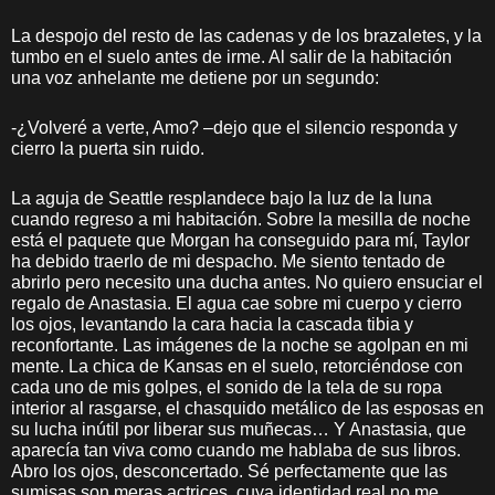
La despojo del resto de las cadenas y de los brazaletes, y la
tumbo en el suelo antes de irme. Al salir de la habitación
una voz anhelante me detiene por un segundo:
-¿Volveré a verte, Amo? –dejo que el silencio responda y
cierro la puerta sin ruido.
La aguja de Seattle resplandece bajo la luz de la luna
cuando regreso a mi habitación. Sobre la mesilla de noche
está el paquete que Morgan ha conseguido para mí, Taylor
ha debido traerlo de mi despacho. Me siento tentado de
abrirlo pero necesito una ducha antes. No quiero ensuciar el
regalo de Anastasia. El agua cae sobre mi cuerpo y cierro
los ojos, levantando la cara hacia la cascada tibia y
reconfortante. Las imágenes de la noche se agolpan en mi
mente. La chica de Kansas en el suelo, retorciéndose con
cada uno de mis golpes, el sonido de la tela de su ropa
interior al rasgarse, el chasquido metálico de las esposas en
su lucha inútil por liberar sus muñecas… Y Anastasia, que
aparecía tan viva como cuando me hablaba de sus libros.
Abro los ojos, desconcertado. Sé perfectamente que las
sumisas son meras actrices, cuya identidad real no me