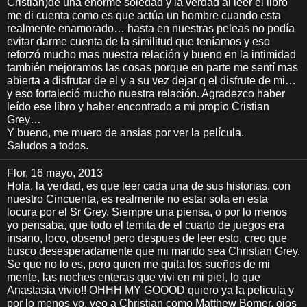
Cristian)de una enorme soledad y la verdad al leer el libro
me di cuenta como es que actúa un hombre cuando esta
realmente enamorado… hasta en nuestras peleas no podía
evitar darme cuenta de la similitud que teníamos y eso
reforzó mucho mas nuestra relación y bueno en la intimidad
también mejoramos las cosas porque en parte me sentí mas
abierta a disfrutar de el y a su vez dejar q el disfrute de mi…
y eso fortaleció mucho nuestra relación. Agradezco haber
leído ese libro y haber encontrado a mi propio Cristian
Grey…
Y bueno, me muero de ansias por ver la película.
Saludos a todos.
Flor
, 16 mayo, 2013
Hola, la verdad, es que leer cada una de sus historias, con
nuestro Cincuenta, es realmente no estar sola en esta
locura por el Sr Grey. Siempre una piensa, o por lo menos
yo pensaba, que todo el temita de el cuarto de juegos era
insano, loco, obseno! pero despues de leer esto, creo que
busco desesperadamente que mi marido sea Christian Grey.
Se que no lo es, pero quien me quita los sueños de mi
mente, las noches enteras que vivi en mi piel, lo que
Anastasia vivio!! OHHH MY GOOOD quiero ya la pelicula y
por lo menos yo, veo a Christian como Matthew Bomer, ojos