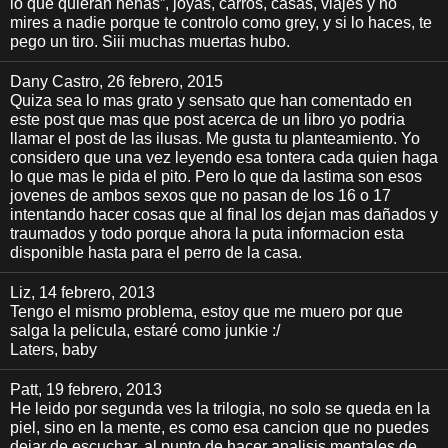
lo que quieran nenas”, joyas, carros, casas, viajes y no
mires a nadie porque te controlo como grey, y si lo haces, te
pego un tiro. Siii muchas muertas hubo.
Dany Castro
, 26 febrero, 2015
Quiza sea lo mas grato y sensato que han comentado en
este post que mas que post acerca de un libro yo podria
llamar el post de las ilusas. Me gusta tu planteamiento. Yo
considero que una vez leyendo esa tontera cada quien haga
lo que mas le pida el pito. Pero lo que da lastima son esos
jovenes de ambos sexos que no pasan de los 16 o 17
intentando hacer cosas que al final los dejan mas dañados y
traumados y todo porque ahora la puta informacion esta
disponible hasta para el perro de la casa.
Liz
, 14 febrero, 2013
Tengo el mismo problema, estoy que me muero por que
salga la pelicula, estaré como junkie :/
Laters, baby
Patt
, 19 febrero, 2013
He leido por segunda ves la trilogia, no solo se queda en la
piel, sino en la mente, es como esa cancion que no puedes
dejar de escuchar, al punto de hacer analisis mentales de