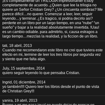
¡Es completamente un TRILOGIA impresionante! Estoy
completamente de acuerdo. ¿Quien que lee la trilogia no
quiere un Señor Cristian Grey? ¿Un cincuenta sombras? Me
parece dificil…no querer. Comenzar a leer, leer, seguir
leyendo…y terminar. ¿Es tragico, si podria decirlo asi?
perderte en un libro por un largo tiempo, en una “nube” “un
sueño” y bajar a la realidad absolutamente invertida. !Uau!
es un cambio odiable. para admitirlo, si, causa estragos a
largo tiempo…mezclas la realidad, y la ficcion de un libro.
tati
, 18 abril, 2013
Cuando me recomendaron este libro no crei que tuviera este
efecto en mi, termine de leer los tres libros por segunda vez
y siento que me falta algo.
July
, 15 septiembre, 2014
quiero seguir leyendo lo que pensaba Cristian.
Ingrid
, 01 diciembre, 2014
yo también!!!! Quiero leer los libros desde el punto de vista
de Christian Grey!!!
yanira
, 19 abril, 2013
Bueno a mi me pasa igual no puedo dejar de pensar en