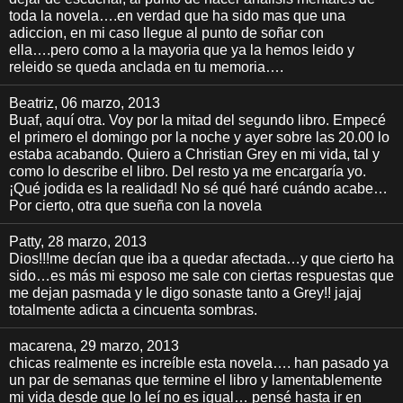
toda la novela….en verdad que ha sido mas que una
adiccion, en mi caso llegue al punto de soñar con
ella….pero como a la mayoria que ya la hemos leido y
releido se queda anclada en tu memoria….
Beatriz
, 06 marzo, 2013
Buaf, aquí otra. Voy por la mitad del segundo libro. Empecé
el primero el domingo por la noche y ayer sobre las 20.00 lo
estaba acabando. Quiero a Christian Grey en mi vida, tal y
como lo describe el libro. Del resto ya me encargaría yo.
¡Qué jodida es la realidad! No sé qué haré cuándo acabe…
Por cierto, otra que sueña con la novela
Patty
, 28 marzo, 2013
Dios!!!me decían que iba a quedar afectada…y que cierto ha
sido…es más mi esposo me sale con ciertas respuestas que
me dejan pasmada y le digo sonaste tanto a Grey!! jajaj
totalmente adicta a cincuenta sombras.
macarena
, 29 marzo, 2013
chicas realmente es increíble esta novela…. han pasado ya
un par de semanas que termine el libro y lamentablemente
mi vida desde que lo leí no es igual… pensé hasta ir en