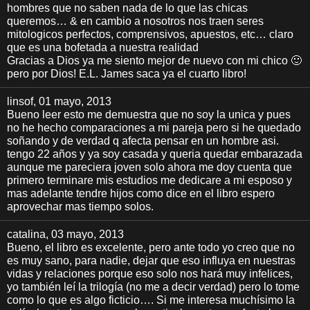
hombres que no saben nada de lo que las chicas
queremos… & en cambio a nosotros nos traen seres
mitologicos perfectos, comprensivos, apuestos, etc… claro
que es una bofetada a nuestra realidad
Gracias a Dios ya me siento mejor de nuevo con mi chico 🙂
pero por Dios! E.L. James saca ya el cuarto libro!
linsof
, 01 mayo, 2013
Bueno leer esto me demuestra que no soy la unica y pues
no he hecho comparaciones a mi pareja pero si he quedado
soñando y de verdad q afecta pensar en un hombre asi.
tengo 22 años y ya soy casada y queria quedar embarazada
aunque me pareciera joven solo ahora me doy cuenta que
primero terminare mis estudios me dedicare a mi esposo y
mas adelante tendre hijos como dice en el libro espero
aprovechar mas tiempo solos.
catalina
, 03 mayo, 2013
Bueno, el libro es excelente, pero ante todo yo creo que no
es muy sano, para nadie, dejar que eso influya en nuestras
vidas y relaciones porque eso solo nos hará muy infelices,
yo también leí la trilogía (no me a decir verdad) pero lo tome
como lo que es algo ficticio…. Si me interesa muchísimo la