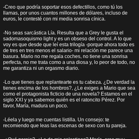
-Creo que podría soportar esos defectillos, como tú los
llamas, por unos cuantos millones de dólares, incluso de
euros, le contesté con mi media sonrisa cínica.
-No seas sarcástica Lía. Resulta que a Grey le gusta el
sadomasoquismo light y es un obseso del control. A lo que
voy es que desde que leí esta trilogía -porque ahora todo es
de tres en tres menos el salario- mi relación me parece una
basura. Mario no me regala coches, no tiene una sonrisa
perfecta, no me trata como a una diosa y, lo peor de todo, no
me garantiza ni un orgasmo diario.
-Lo que tienes que replantearte es tu cabeza. ¿De verdad la
tienes encima de los hombros?, ¿Le exiges a Mario que sea
como el protagonista ficticio de una novela? Estamos en el
siglo XXI y ya sabemos quién es el ratoncito Pérez. Por
favor, María, madura un poco.
-Léela y luego me cuentas listilla. Un consejo: te
recomiendo que leas las escenas de sexo con tu pareja.