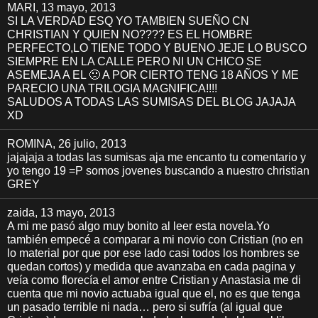
MARI
, 13 mayo, 2013
SI LA VERDAD ESQ YO TAMBIEN SUEÑO CN
CHRISTIAN Y QUIEN NO???? ES EL HOMBRE
PERFECTO,LO TIENE TODO Y BUENO JEJE LO BUSCO
SIEMPRE EN LA CALLE PERO NI UN CHICO SE
ASEMEJA A EL 🙁 A POR CIERTO TENG 18 AÑOS Y ME
PARECIO UNA TRILOGIA MAGNIFICA!!!!
SALUDOS A TODAS LAS SUMISAS DEL BLOG JAJAJA
XD
ROMINA
, 26 julio, 2013
jajajaja a todas las sumisas aja me encanto tu comentario y
yo tengo 19 =P somos jovenes buscando a nuestro christian
GREY
zaida
, 13 mayo, 2013
A mi me pasó algo muy bonito al leer esta novela.Yo
también empecé a comparar a mi novio con Cristian (no en
lo material por que por ese lado casi todos los hombres se
quedan cortos) y medida que avanzaba en cada pagina y
veía como florecía el amor entre Cristian y Anastasia me di
cuenta que mi novio actuaba igual que el, no es que tenga
un pasado terrible ni nada… pero si sufría (al igual que