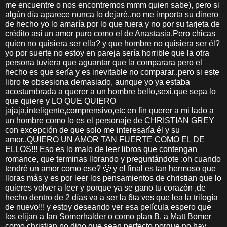
me encuentre o nos encontremos mmm quien sabe), pero si
algún día aparece nunca lo dejaré..no me importa su dinero
de hecho yo lo amaría por lo que fuera y no por su tarjeta de
crédito así un amor puro como el de Anastasia.Pero chicas
quien no quisiera ser ella? y que hombre no quisiera ser él?
yo por suerte no estoy en pareja sería horrible que la otra
persona tuviera que aguantar que la comparara pero el
hecho es que sería y es inevitable no comparar..pero si este
libro te obsesiona demasiado, aunque yo ya estaba
acostumbrada a querer a un hombre bello,sexi,que sepa lo
que quiere y LO QUE QUIERO
jajaja,inteligente,comprensivo,etc en fin querer a mi lado a
un hombre como lo es el personaje de CHRISTIAN GREY
con excepción de que solo me interesaría él y su
amor..QUIERO UN AMOR TAN FUERTE COMO EL DE
ELLOS!!! Eso es lo malo de leer libros que contengan
romance, que terminas llorando y preguntándote :oh cuando
tendré un amor como ese? 🙁 y el final es tan hermoso que
lloras más y es por leer los pensamientos de christian que lo
quieres volver a leer y porque ya se gano tu corazón ,de
hecho dentro de 2 días va a ser la 6ta ves que lea la trilogía
de nuevo!!! y estoy deseando ver esa película espero que
los elijan a Ian Somerhalder o como plan B. a Matt Bomer
como christian no digo que sean perfecto porque no hay