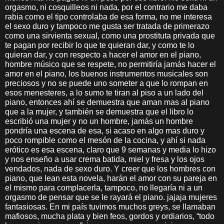
orgasmo, ni cosquilleos ni nada, por el contrario me daba
rabia como el tipo controlaba de esa forma, no me interesa
el sexo duro y tampoco me gusta ser tratada de primerazo
como una sirvienta sexual, como una prostituta privada que
te pagan por recibir lo que te quieran dar, y como te lo
quieran dar, y con respecto a hacer el amor en el piano,
hombre músico que se respete, no permitiría jamás hacer el
amor en el piano, los buenos instrumentos musicales son
preciosos y no se puede uno someter a que lo rompan en
esos menesteres, a lo sumo te tiran al piso a un lado del
piano, entonces ahí se demuestra que aman mas al piano
que a la mujer, y también se demuestra que el libro lo
escribió una mujer y no un hombre, jamás un hombre
pondría una escena de esa, si acaso en algo mas duro y
poco rompible como el mesón de la cocina, y ahí si nada
erótico es esa escena, claro que 9 semanas y media lo hizo
y nos enseño a usar crema batida, miel y fresa y los ojos
vendados, nada de sexo duro. Y creer que los hombres con
piano, que lean esta novela, harán el amor con su pareja en
el mismo para complacerla, tampoco, no llegaría ni a un
orgasmo de pensar que se le rayará el piano. jajaja mujeres
fantasiosas. En mi país tuvimos muchos greys, se llamaban
mafiosos, mucha plata y bien feos, gordos y ordiarios, “todo