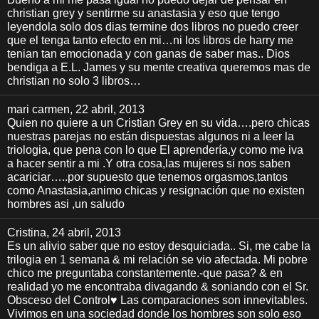
christian grey y sentirme su anastasia y eso que tengo
leyendola solo dos dias termine dos libros no puedo creer
que el tenga tanto efecto en mi…ni los libros de harry me
tenian tan emocionada y con ganas de saber mas.. Dios
bendiga a E.L. James y su mente creativa queremos mas de
christian no solo 3 libros…
mari carmen
, 22 abril, 2013
Quien no quiere a un Cristian Grey en su vida….pero chicas
nuestras parejas no están dispuestas algunos ni a leer la
triologia, que pena con lo que El aprendería,y como me iva
a hacer sentir a mi .Y otra cosa,las mujeres si nos saben
acariciar…..por supuesto que tenemos orgasmos,tantos
como Anastasia,animo chicas y resignación que no existen
hombres asi ,un saludo
Cristina
, 24 abril, 2013
Es un alivio saber que no estoy desquiciada.. Si, me cabe la
trilogia en 1 semana & mi relación se vio afectada. Mi pobre
chico me preguntaba constantemente.-que pasa? & en
realidad yo me encontraba divagando & soniando con el Sr.
Obsceso del Control♥ Las comparaciones son innevitables.
Vivimos en una sociedad donde los hombres son solo eso