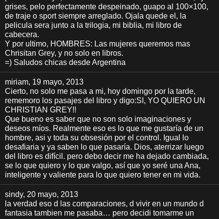
grises, pelo perfectamente despeinado, guapo al 100×100,
de traje o sport siempre arreglado. Ojala quede el, la
pelicula sera junto a la trilogia, mi biblia, mi libro de
cabecera.
Y por ultimo, HOMBRES: Las mujeres queremos mas
Chrisitan Grey, y no solo en libros.
=) Saludos chicas desde Argentina
miriam
, 19 mayo, 2013
Cierto, no solo me pasa a mi, hoy domingo por la tarde,
rememoro los pasajes del libro y digo:SI, YO QUIERO UN
CHRISTIAN GREY!!
Que bueno es saber que no son solo imaginaciones y
deseos míos. Realmente eso es lo que me gustaría de un
hombre, asi y toda su obsesión por el control. Igual lo
desafiaria y ya saben lo que pasaría. Dios, aterrizar luego
del libro es difícil. pero debo decir me ha dejado cambiada,
se lo que quiero y lo que valgo, así que yo seré una Ana,
inteligente y valiente para lo que quiero tener en mi vida.
sindy
, 20 mayo, 2013
la verdad eso d las comparaciones, d vivir en un mundo d
fantasia tambien me pasaba… pero decidi tomarme un