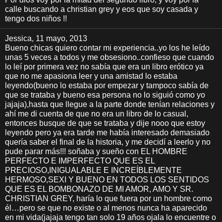
calle buscando a christian grey y eos que soy casada y
tengo dos niños !!
Jessica
, 11 mayo, 2013
Bueno chicas quiero contar mi experiencia..yo los he leído
unas 5 veces a todos y me obsesiono..confieso que cuando
lo leí por primera vez no sabía que era un libro erótico ya
que no me apasiona leer y una amistad lo estaba
leyendo(bueno lo estaba por empezar y tampoco sabía de
que se trataba y bueno esa persona no lo siguió como yo
jajaja),hasta que llegue a la parte donde tenían relaciones y
ahí me di cuenta de que no era un libro de lo casual,
entonces busque de que se trataba y dije nooo que estoy
leyendo pero ya era tarde me había interesado demasiado
quería saber el final de la historia, y me decidí a leerlo y no
pude parar más!!! soñaba y sueño con EL HOMBRE
PERFECTO E IMPERFECTO QUE ES EL
PRECIOSO,INIGUALABLE E INCREÍBLEMENTE
HERMOSO,SEXI Y BUENO EN TODOS LOS SENTIDOS
QUE ES EL BOMBONAZO DE MI AMOR, AMO Y SR.
CHRISTIAN GREY, haría lo que fuera por un hombre como
él…pero se que no existe o al menos nunca ha aparecido
en mi vida(jajaja tengo tan solo 19 años ojala lo encuentre o