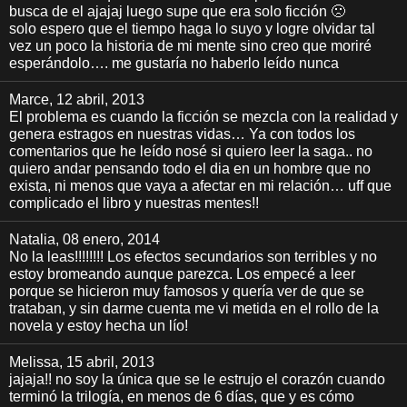
busca de el ajajaj luego supe que era solo ficción 🙁
solo espero que el tiempo haga lo suyo y logre olvidar tal
vez un poco la historia de mi mente sino creo que moriré
esperándolo…. me gustaría no haberlo leído nunca
Marce
, 12 abril, 2013
El problema es cuando la ficción se mezcla con la realidad y
genera estragos en nuestras vidas… Ya con todos los
comentarios que he leído nosé si quiero leer la saga.. no
quiero andar pensando todo el dia en un hombre que no
exista, ni menos que vaya a afectar en mi relación… uff que
complicado el libro y nuestras mentes!!
Natalia
, 08 enero, 2014
No la leas!!!!!!!! Los efectos secundarios son terribles y no
estoy bromeando aunque parezca. Los empecé a leer
porque se hicieron muy famosos y quería ver de que se
trataban, y sin darme cuenta me vi metida en el rollo de la
novela y estoy hecha un lío!
Melissa
, 15 abril, 2013
jajaja!! no soy la única que se le estrujo el corazón cuando
terminó la trilogía, en menos de 6 días, que y es cómo