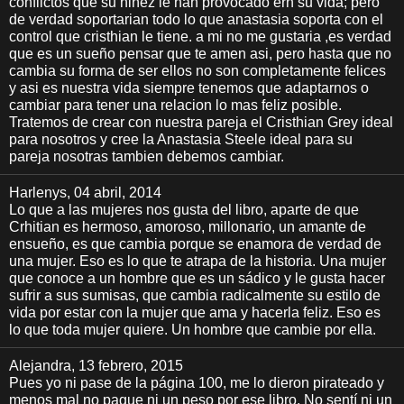
conflictos que su niñez le han provocado ern su vida; pero
de verdad soportarian todo lo que anastasia soporta con el
control que cristhian le tiene. a mi no me gustaria ,es verdad
que es un sueño pensar que te amen asi, pero hasta que no
cambia su forma de ser ellos no son completamente felices
y asi es nuestra vida siempre tenemos que adaptarnos o
cambiar para tener una relacion lo mas feliz posible.
Tratemos de crear con nuestra pareja el Cristhian Grey ideal
para nosotros y cree la Anastasia Steele ideal para su
pareja nosotras tambien debemos cambiar.
Harlenys
, 04 abril, 2014
Lo que a las mujeres nos gusta del libro, aparte de que
Crhitian es hermoso, amoroso, millonario, un amante de
ensueño, es que cambia porque se enamora de verdad de
una mujer. Eso es lo que te atrapa de la historia. Una mujer
que conoce a un hombre que es un sádico y le gusta hacer
sufrir a sus sumisas, que cambia radicalmente su estilo de
vida por estar con la mujer que ama y hacerla feliz. Eso es
lo que toda mujer quiere. Un hombre que cambie por ella.
Alejandra
, 13 febrero, 2015
Pues yo ni pase de la página 100, me lo dieron pirateado y
menos mal no pague ni un peso por ese libro. No sentí ni un