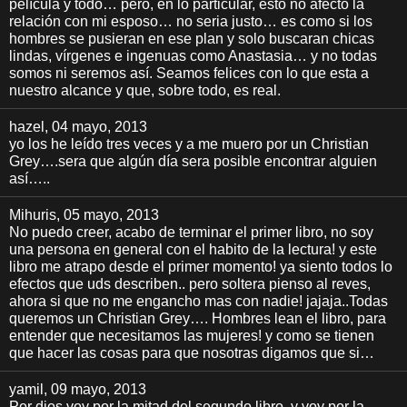
película y todo… pero, en lo particular, esto no afecto la
relación con mi esposo… no seria justo… es como si los
hombres se pusieran en ese plan y solo buscaran chicas
lindas, vírgenes e ingenuas como Anastasia… y no todas
somos ni seremos así. Seamos felices con lo que esta a
nuestro alcance y que, sobre todo, es real.
hazel
, 04 mayo, 2013
yo los he leído tres veces y a me muero por un Christian
Grey….sera que algún día sera posible encontrar alguien
así…..
Mihuris
, 05 mayo, 2013
No puedo creer, acabo de terminar el primer libro, no soy
una persona en general con el habito de la lectura! y este
libro me atrapo desde el primer momento! ya siento todos lo
efectos que uds describen.. pero soltera pienso al reves,
ahora si que no me engancho mas con nadie! jajaja..Todas
queremos un Christian Grey…. Hombres lean el libro, para
entender que necesitamos las mujeres! y como se tienen
que hacer las cosas para que nosotras digamos que si…
yamil
, 09 mayo, 2013
Por dios voy por la mitad del segundo libro, y voy por la