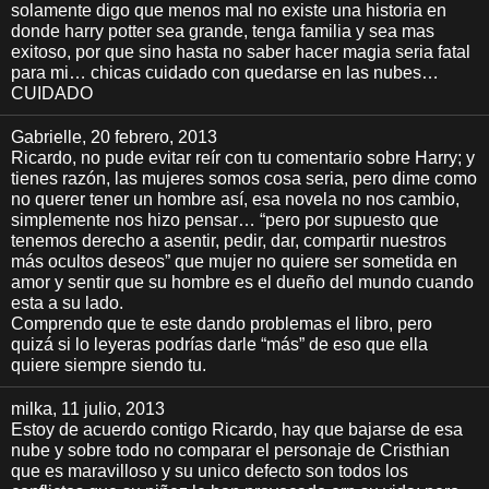
solamente digo que menos mal no existe una historia en
donde harry potter sea grande, tenga familia y sea mas
exitoso, por que sino hasta no saber hacer magia seria fatal
para mi… chicas cuidado con quedarse en las nubes…
CUIDADO
Gabrielle
, 20 febrero, 2013
Ricardo, no pude evitar reír con tu comentario sobre Harry; y
tienes razón, las mujeres somos cosa seria, pero dime como
no querer tener un hombre así, esa novela no nos cambio,
simplemente nos hizo pensar… “pero por supuesto que
tenemos derecho a asentir, pedir, dar, compartir nuestros
más ocultos deseos” que mujer no quiere ser sometida en
amor y sentir que su hombre es el dueño del mundo cuando
esta a su lado.
Comprendo que te este dando problemas el libro, pero
quizá si lo leyeras podrías darle “más” de eso que ella
quiere siempre siendo tu.
milka
, 11 julio, 2013
Estoy de acuerdo contigo Ricardo, hay que bajarse de esa
nube y sobre todo no comparar el personaje de Cristhian
que es maravilloso y su unico defecto son todos los