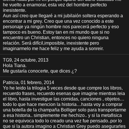
he vuelto a enamorar, esta vez del hombre perfecto
inesistente.
Aun así creo que llegaré a mi jubilaión soltera esperando a
encontrar a mi grey. Creo que una vez conocido a este
personaje ya ningún hombre nos parecerá perfecto y eso
tampoco es bueno. Estoy tan en mi mundo que si no
encuentro un Christian, entonces no quiero ninguna
relación. Será difícil,imposible, inexistente pero
imaginarmelo me hace feliz y me ayuda a sonreir.
TG9
, 24 octubre, 2013
Hola Tiana.
Me gustaría conocerte, que dices ¿?
Patricia
, 01 febrero, 2014
Yo he leido la trilogia 5 veces desde que compre los libros,
recuerdo frases, recuerdo esenas que imagine mientras leia
el libro, hasta investigue las comidas, canciones , objetos…
todo lo que hace mencion la historia…hasta voy a comprar
una botella de la champaña Bolliger solo para transportarme
a esa historia.. simplemente me hechizo.. y si la metafisica
no se equivoca todo lo creado una vez fue pensado..por lo
que si la autora imagino a Christian Grey puedo asegurarles