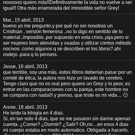
noooooo quiero más!!Definitivamente la vida no vuelve a ser
igual!! Otra más enamorada del irresistible señor Grey!
Mar.
, 15 abril, 2013
bueno yo me pregunto.y por qué no ser nosotras un
Cristhian , versión femenina ..no lo digo en sentido de lo
material..imposible..por supuesto en esta crisis..jaja.pero si
ser mujeres bien atrevidas y osadas y utilizar ciertos métods
nocivos .como algunos q se describen el los libros?.ahi
osdejo .para q lo penseis.
Jesse
, 16 abril, 2013
que terrible, soy una más. estos libros deberían pasar por un
comité de ética, la autora nos hizo un lavado de cerebro.
Tengo claro que no es real pero quiero un Grey y lo peor, es
entrar en las comparaciones con tu pareja, este hombre no
se compara con nada!!! y pienso, que triste es mi vida… 🙁
Annie
, 18 abril, 2013
He leido la trilogia en 4 dias.
Si, en tan solo 4 dias, que se me pasaron sin darme apenas
cuenta. ¿Comer? ¿Dormir? ¿Salir? Oh,no…en esos 4 dias
mi cuerpo estaba en modo automatico. Obligada a hacerlo.