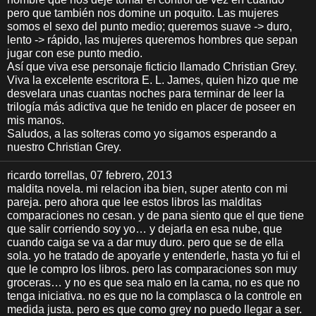
pero que también nos domine un poquito. Las mujeres
somos el sexo del punto medio; queremos suave -> duro,
lento -> rápido, las mujeres queremos hombres que sepan
jugar con ese punto medio.
Así que viva ese personaje ficticio llamado Christian Grey.
Viva la excelente escritora E. L. James, quien hizo que me
desvelara unas cuantas noches para terminar de leer la
trilogía más adictiva que he tenido en placer de poseer en
mis manos.
Saludos, a las solteras como yo sigamos esperando a
nuestro Christian Grey.
ricardo torrellas
, 07 febrero, 2013
maldita novela. mi relacion iba bien, super atento con mi
pareja. pero ahora que lee estos libros las malditas
comparaciones no cesan. y de pana siento que el que tiene
que salir corriendo soy yo… y dejarla en esa nube, que
cuando caiga se va a dar muy duro. pero que se de ella
sola. yo he tratado de apoyarle y entenderle, hasta yo fui el
que le compro los libros. pero las comparaciones son muy
groceras… y no es que sea malo en la cama, no es que no
tenga iniciativa. no es que no la complasca o la controle en
medida justa. pero es que como grey no puedo llegar a ser.