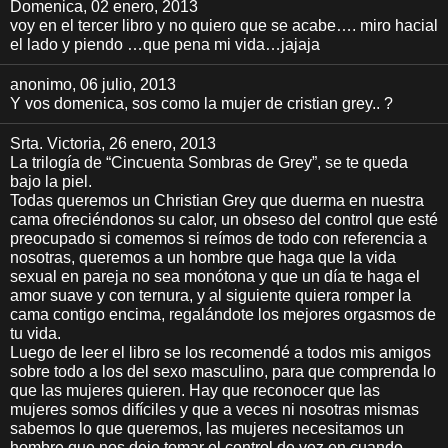
Domenica
, 02 enero, 2013
voy en el tercer libro y no quiero que se acabe…. miro hacial
el lado y piendo …que pena mi vida…jajaja
anonimo
, 06 julio, 2013
Y vos domenica, sos como la mujer de cristian grey.. ?
Srta. Victoria
, 26 enero, 2013
La trilogía de “Cincuenta Sombras de Grey”, se te queda
bajo la piel.
Todas queremos un Christian Grey que duerma en nuestra
cama ofreciéndonos su calor, un obseso del control que esté
preocupado si comemos si reímos de todo con referencia a
nosotras, queremos a un hombre que haga que la vida
sexual en pareja no sea monótona y que un día te haga el
amor suave y con ternura, y al siguiente quiera romper la
cama contigo encima, regalándote los mejores orgasmos de
tu vida.
Luego de leer el libro se los recomendé a todos mis amigos
sobre todo a los del sexo masculino, para que comprenda lo
que las mujeres quieren. Hay que reconocer que las
mujeres somos difíciles y que a veces ni nosotras mismas
sabemos lo que queremos, las mujeres necesitamos un
hombre que nos deje tomar el control de vez en cuando