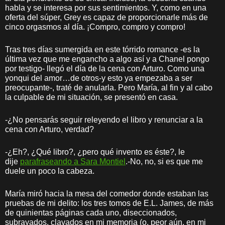
habla y se interesa por sus sentimientos. Y, como en una
oferta del súper, Grey es capaz de proporcionarle más de
cinco orgasmos al día. ¡Compro, compro y compro!
Tras tres días sumergida en este tórrido romance -es la
última vez que me engancho a algo así y a Chanel pongo
por testigo- llegó el día de la cena con Arturo. Como una
yonqui del amor…de otros-y esto ya empezaba a ser
preocupante-, traté de anularla. Pero María, al fin y al cabo
la culpable de mi situación, se presentó en casa.
-¿No pensarás seguir releyendo el libro y renunciar a la
cena con Arturo, verdad?
-¿Eh?, ¿Qué libro?, ¿pero qué invento es éste?, le
dije
parafraseando a Sara Montiel
.-No, no, si es que me
duele un poco la cabeza.
María miró hacia la mesa del comedor donde estaban las
pruebas de mi delito: los tres tomos de E.L. James, de más
de quinientas páginas cada uno, diseccionados,
subrayados, clavados en mi memoria (o, peor aún, en mi