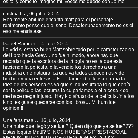
es tal y como lo imagine mil veces me quedó con Jaime
cristina lira
, 06 julio, 2014
Realmente ami me encanta matt para el personaje
realmente pense que el seria. Desafortunadamente no es el
eso me entristese
Isabel Ramirez
, 14 julio, 2014
La vdd si estaba buen Matt sobre todo por la caracterización
del libro hacia Grey….no fue ni modo, ahora hay que
recordar que la escritora de la trilogía no es la que esta
haciendo la película, ella vendió los derechos a una
industria cinematográfica que ya todos conocemos y de
hecho en una entrevista E. L. James dijo k le aterraba la
idea de los personajes ya que si no resultaba lo que debía
ser la película las lecturas la culpariamos a ella cosa k se
me hace mega injusto.. Hay k disfrutar de la película. Y a los
k no les guste quedarse con los libros….Mi humilde
opinión!!!
Una fans mas…
, 16 julio, 2014
Una nube que llegó y se fue!? Quien dijo que ya se fue????
Estas loquito Matt!? SI NOS HUBIERAS PRESTADO AL
MENOS UN POQUITO DE ATENCIÓN ESTARÍAS