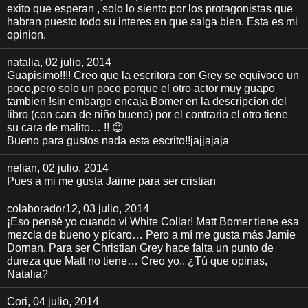
exito que esperan , solo lo siento por los protagonistas que
habran puesto todo su interes en que salga bien. Esta es mi
opinion.
natalia
, 02 julio, 2014
Guapisimo!!!! Creo que la escritora con Grey se equivoco un
poco,pero solo un poco porque el otro actor muy guapo
tambien !sin embargo encaja Bomer en la descripcion del
libro (con cara de niño bueno) por el contrario el otro tiene
su cara de malito… !! 😉
Bueno para gustos nada esta escrito!!jajjajaja
nelian
, 02 julio, 2014
Pues a mi me gusta Jaime para ser cristian
colaborador12
, 03 julio, 2014
¡Eso pensé yo cuando vi White Collar! Matt Bomer tiene esa
mezcla de bueno y pícaro… Pero a mí me gusta más Jamie
Dornan. Para ser Christian Grey hace falta un punto de
dureza que Matt no tiene… Creo yo.. ¿Tú que opinas,
Natalia?
Cori
, 04 julio, 2014