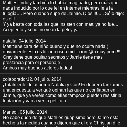
Matt es lindo y también lo había imaginado, pero más que
nada inducido por lo que leí en internet mientras leía la
trilogía…. Pero cuando supe de Jaimie. Dios!!!!….. Sólo dije:
es el!!
Y ya basta con toda las que insisten con matt, ya no fue…
Aceptenlo y si no, no vean la peli y ya
natalia
, 04 julio, 2014
Matt tiene cara de niño bueno y que no oculta nada (
obviamente esto es ficcion osea mi ficcion 😉 ) muy puro !!!
Grey tiene que ocultar secretos y Jamie tiene mas
prestancia para el personaje ..
Ambos muy buenos actores todos!
colaborador12
, 04 julio, 2014
¡Totalmente de acuerdo Natalia y Cori! En febrero lanzamos
una encuesta, a ver qué opinan las que no confiaban en
Jamie, que ya veréis como ellas tampoco pueden resistir la
tentación y van a ver la película.
Marisol
, 05 julio, 2014
No cabe duda de que Math es guapisimo pero Jaime esta
hecho a la medida cuando dijeron que el era Christian dije