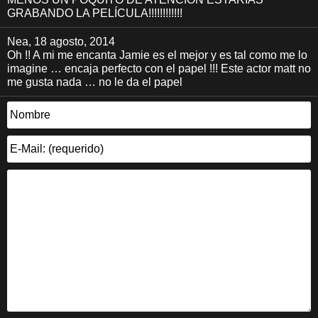
GRABANDO LA PELÍCULA!!!!!!!!!!!!
Nea
, 18 agosto, 2014
Oh !! A mi me encanta Jamie es el mejor y es tal como me lo
imagine … encaja perfecto con el papel !!! Este actor matt no
me gusta nada … no le da el papel