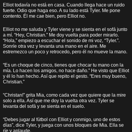
Elliot todavía no está en casa. Cuando llega hace un ruido
fuerte. Odio que haga eso. A su lado está Tyler. Me pone
contento. Él me cae bien, pero Elliot no.
Elliot no me saluda y Tyler viene y se sienta en el sofá junto
a mí. “Hey, Christian.” Me doy vuelta para poder mirarlo.
“Hola,” empiezo a escuchar el sonido de mi voz, “Tyler.”.
Sonríe otra vez y levanta una mano en el aire. Me
estremezco un poco y retrocedo, pero él no mueve la mano.
“Es un choque de cinco, tienes que chocar tu mano con la
mía. Lo hacen los amigos, no hace daño.” He visto que Elliot
y él lo han hecho. Así que repito el gesto. “Eres muy bueno,
Christian.”
“Christan!” grita Mia, como cada vez que quiere que la mire
solo a ella. Así que me doy la vuelta otra vez. Tyler se
levanta del sofá y se sienta en el suelo.
“Debes jugar al fútbol con Elliot y conmigo, uno de estos
días”, dice Tyler, y juega con unos bloques de Mia. Ella se
ríe y aplaude.