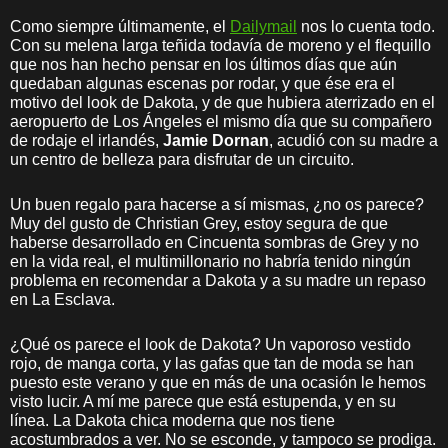
Como siempre últimamente, el
Dailymail
nos lo cuenta todo.
Con su melena larga teñida todavía de moreno y el flequillo
que nos han hecho pensar en los últimos días que aún
quedaban algunas escenas por rodar, y que ése era el
motivo del look de Dakota, y de que hubiera aterrizado en el
aeropuerto de Los Ángeles el mismo día que su compañero
de rodaje el irlandés,
Jamie Dornan
, acudió con su madre a
un centro de belleza para disfrutar de un circuito.
Un buen regalo para hacerse a sí mismas, ¿no os parece?
Muy del gusto de Christian Grey, estoy segura de que
haberse desarrollado en Cincuenta sombras de Grey y no
en la vida real, el multimillonario no habría tenido ningún
problema en recomendar a Dakota y a su madre un repaso
en La Esclava.
¿Qué os parece el look de Dakota? Un vaporoso vestido
rojo, de manga corta, y las gafas que tan de moda se han
puesto este verano y que en más de una ocasión le hemos
visto lucir. A mí me parece que está estupenda, y en su
línea. La Dakota chica moderna que nos tiene
acostumbrados a ver. No se esconde, y tampoco se prodiga.