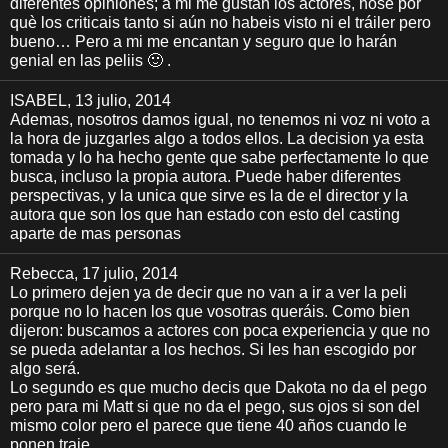
diferentes opiniones; a mi me gustan los actores, nose por
què los criticais tanto si aún no habeis visto ni el tráiler pero
bueno… Pero a mi me encantan y seguro que lo harán
genial en las peliis 🙂 .
ISABEL
, 13 julio, 2014
Ademas, nosotros damos igual, no tenemos ni voz ni voto a
la hora de juzgarles algo a todos ellos. La decision ya esta
tomada y lo ha hecho gente que sabe perfectamente lo que
busca, incluso la propia autora. Puede haber diferentes
perspectivas, y la unica que sirve es la de el director y la
autora que son los que han estado con esto del casting
aparte de mas personas
Rebecca
, 17 julio, 2014
Lo primero dejen ya de decir que no van a ir a ver la peli
porque no lo hacen los que vosotras queráis. Como bien
dijeron: buscamos a actores con poca experiencia y que no
se pueda adelantar a los hechos. Si les han escogido por
algo será.
Lo segundo es que mucho decis que Dakota no da el pego
pero para mi Matt si que no da el pego, sus ojos si son del
mismo color pero el parece que tiene 40 años cuando le
ponen traje.