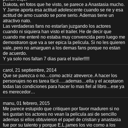
Dakota, en fotos que he visto, se parece a Anastasia mucho.
Y Jamie aporta esa actitud adolescente cuando se rie y esa
actitud de amo cuando se pone serio. Ademas tiene un
atractivo nato.
Las verdaderas fans no estarían juzgando los actores
cuando ni siquiera han visto el trailer. He de decir que
cuando me enteré no estaba muy convencida pero luego me
demostraron que va a ser epica la pelicula. Si no les quieren
vale, pero no amarguen a los demas fans porque no estan
de acuerdo.
Y ya solo nos faltan 7 dias para el trailer!!!!!
carol
, 21 septiembre, 2014
Que se parezca o no…como actriz atreverce. A hacer los
personajes no es tarea fácil…..ademas…ella y el aceptaron
todas las condiciones para hacer lo mas fiel al libro…ese ya
es merecedor…
manu
, 01 febrero, 2015
Me parece estupido que critiquen por favor maduren si no
les gustan los actores no vean la pelicula asi de sencillo
ademas si ellos obtuvieron el papel de cristian y anastasia
fue por su talento y porque E.L.james los vio como a los