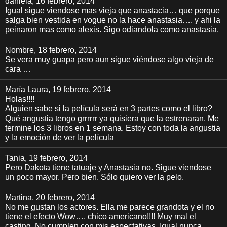
daniela
, 16 febrero, 2014
Igual sigue viendose mas vieja que anastacia… que porque
salga bien vestida en vogue no la hace anastasia…. y ahi la
peinaron mas como alexis. Sigo odiandola como anastasia.
Nombre
, 18 febrero, 2014
Se vera muy guapa pero aun sigue viéndose algo vieja de
cara …
María Laura
, 19 febrero, 2014
Holas!!!!
Alguien sabe si la película será en 3 partes como el libro?
Qué angustia tengo grrrrrr ya quisiera que la estrenaran. Me
termine los 3 libros en 1 semana. Estoy con toda la angustia
y la emoción de ver la película
Tania
, 19 febrero, 2014
Pero Dakota tiene tatuaje y Anastasia no. Sigue viendose
un poco mayor. Pero bien. Sólo quiero ver la pelo.
Martina
, 20 febrero, 2014
No me gustan los actores. Ella me parece grandota y el no
tiene el efecto Wow…. chico americano!!!! Muy mal el
casting. No cumplen con mis espectativas. Igual nunca