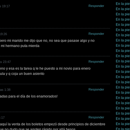
En la pie
Responder
s 19:17
En la pie
En la pie
En la pie
En la pie
En la pie
Responder
19:26
En la pie
En la pie
pero mi marido me dijo que no, no sea que pasase algo y no
En la pie
 mi hermano puta mierda
En la pie
En la pie
En la pie
Responder
as 23:47
En la pie
reno y esa es la tarea q le he puesto a mi novio para enero
En la pie
cula y q coja un buen asiento
En la pie
En la pie
En la pie
Responder
las 1:38
En la pie
radas para el día de los enamorados!
En la pie
En la pie
En la pie
En la pie
Responder
5:17
En la pie
En la pie
 aquí la venta de los boletos empezó desde principios de diciembre
En la pie
ue no dudo que se agoten rápido por allá besos