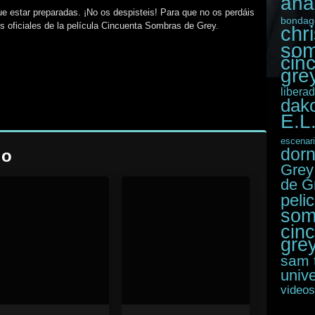
ana
ue estar preparadas. ¡No os despisteis! Para que no os perdáis
bondag
es oficiales de la película Cincuenta Sombras de Grey.
chr
som
cin
grey
libera
dak
E.L
escenar
dor
io
Grey
de G
peli
som
cin
gre
sam 
unive
videos