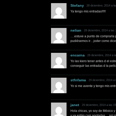
Stefany
28 diciembre, 2014 a la
Ya tengo mis entradas!!!!!
nelian
28 diciembre, 2014 a las 
….estuve a punto de comprarla 
pudiésemos ir…joder como dice
encarna
28 diciembre, 2014 a l
Yo las kiero tener antes d el est
conseguir las entradas d la pelí
stfnfama
29 diciembre, 2014 a 
Yo si me avente y tengo mis ent
janet
29 diciembre, 2014 a las 1
Hola chicas, yo soy de México y
y ya están casi agotadas… así q