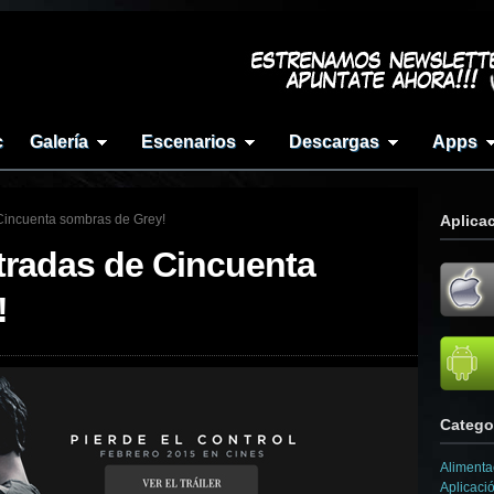
c
Galería
Escenarios
Descargas
Apps
 Cincuenta sombras de Grey!
Aplica
ntradas de Cincuenta
!
Catego
Alimenta
Aplicaci