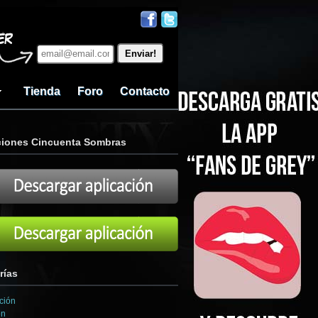
Tienda
Foro
Contacto
ciones Cincuenta Sombras
rías
ción
ón