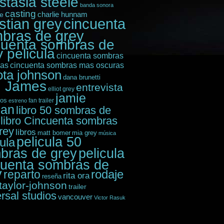
stasia steele
banda sonora
casting
e
charlie hunnam
istian grey
cincuenta
bras de grey
cuenta sombras de
 pelicula
cincuenta sombras
das
cincuenta sombras mas oscuras
ota johnson
dana brunetti
. James
entrevista
elliot grey
jamie
ios
fan trailer
estreno
nan
libro 50 sombras de
libro Cincuenta sombras
rey
libros
matt bomer
mia grey
música
pelicula 50
cula
bras de grey
pelicula
cuenta sombras de
y
rodaje
reparto
rita ora
reseña
taylor-johnson
trailer
rsal studios
vancouver
Victor Rasuk