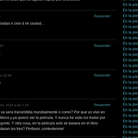
En la pie
En la pie
En la pie
Responder
0
En la pie
radas n cine d mi ciudad…
En la pie
En la pie
En la pie
En la pie
Responder
:47
En la pie
…
En la pie
En la pie
En la pie
En la pie
Responder
as 22:46
En la pie
En la pie
s
En la pie
En la pie
En la pie
En la pie
Responder
re, 2014 a las 7:24
En la pie
a va sera transmitida mundialmente o como? Por que yo vivo en
En la pie
bros y ya quiero ver la pelicula. Y nunca he visto los trailer por
En la pie
gunto. Y otra cosa, en la pelicula solo se basara en el libro
En la pie
aran los tres? Porfavor, contestenme!
En la pie
En la pie