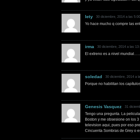
lety
30 diciembre, 2014 a las 5:0
Yo hace mucho q compre las ent
irma
30 diciembre, 2014 a las 13
El extreno es a nivel mundial…
soledad
30 diciembre, 2014 a l
Porque no habilitan los capítulo
Genesis Vasquez
31 diciemb
Tengo una pregunta. La pelicul
Boston y me obsesione on los 3 li
television aqui, pues por eso pre
Cincuenta Sombras de Grey o est