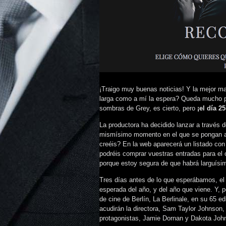
¡Traigo muy buenas noticias! Y la mejor m
larga como a mí la espera? Queda mucho pa
sombras de Grey, es cierto, pero
¡el día 2
La productora ha decidido lanzar a través
mismísimo momento en el que se pongan a l
creéis? En la web aparecerá un listado con 
podréis comprar vuestras entradas para el 
porque estoy segura de que habrá larguísim
Tres días antes de lo que esperábamos, el 1
esperada del año, y del año que viene. Y, p
de cine de Berlín, La Berlinale, en su 65 ed
acudirán la directora, Sam Taylor Johnson, l
protagonistas, Jamie Dornan y Dakota Joh