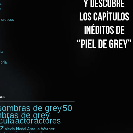
a
n
 eróticos
ía
goría
tas
sombras de grey
50
bras de grey
cula
actores
actor
iz
Amelia Warner
alexis bledel