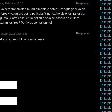
Responder
re, 2014 a las 7:25
En la pie
En la pie
a va sera transmitida mundialmente o como? Por que yo vivo en
En la pie
bros y ya quiero ver la pelicula. Y nunca he visto los trailer por
En la pie
gunto. Y otra cosa, en la pelicula solo se basara en el libro
En la pie
aran los tres? Porfavor, contestenme!
En la pie
En la pie
Responder
 enero, 2015 a las 3:18
En la pie
streno en republica dominicana?
En la pie
En la pie
En la pie
En la pie
En la pie
En la pie
En la pie
En la pie
En la pie
En la pie
En la pie
En la pie
En la pie
En la pie
En la pie
En la pie