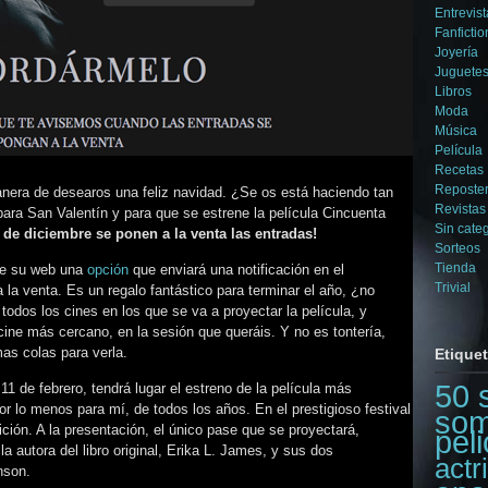
Entrevist
Fanfictio
Joyería
Juguetes
Libros
Moda
Música
Película
Recetas
Reposter
anera de desearos una feliz navidad. ¿Se os está haciendo tan
Revistas
ra San Valentín y para que se estrene la película Cincuenta
Sin cate
5 de diciembre se ponen a la venta las entradas!
Sorteos
Tienda
 de su web una
opción
que enviará una notificación en el
Trivial
a venta. Es un regalo fantástico para terminar el año, ¿no
todos los cines en los que se va a proyectar la película, y
cine más cercano, en la sesión que queráis. Y no es tontería,
as colas para verla.
Etique
50 
1 de febrero, tendrá lugar el estreno de la película más
or lo menos para mí, de todos los años. En el prestigioso festival
som
ición. A la presentación, el único pase que se proyectará,
peli
a autora del libro original, Erika L. James, y sus dos
actr
nson.