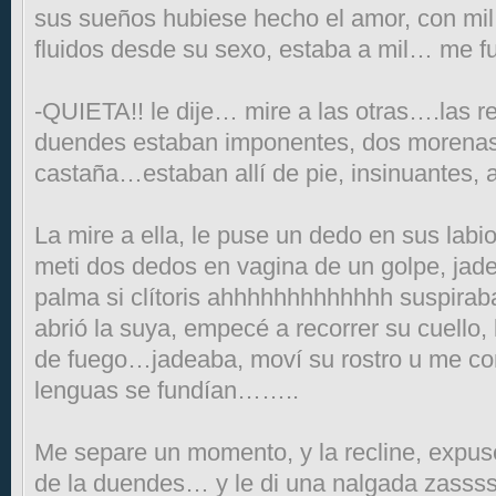
sus sueños hubiese hecho el amor, con mi
fluidos desde su sexo, estaba a mil… me fue
-QUIETA!! le dije… mire a las otras….las re
duendes estaban imponentes, dos morenas, 
castaña…estaban allí de pie, insinuantes,
La mire a ella, le puse un dedo en sus lab
meti dos dedos en vagina de un golpe, jade
palma si clítoris ahhhhhhhhhhhhh suspiraba
abrió la suya, empecé a recorrer su cuello
de fuego…jadeaba, moví su rostro u me co
lenguas se fundían……..
Me separe un momento, y la recline, expuse
de la duendes… y le di una nalgada zasss