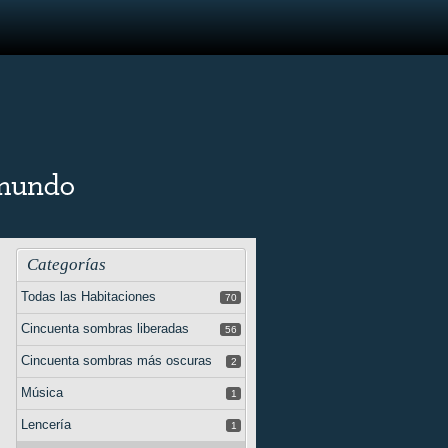
Categorías
Todas las Habitaciones
70
Cincuenta sombras liberadas
56
Cincuenta sombras más oscuras
2
Música
1
Lencería
1