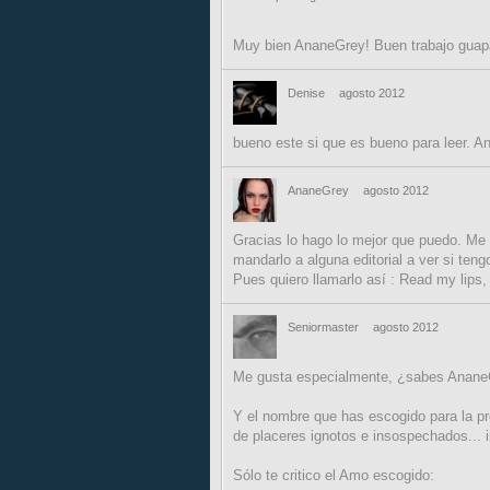
Muy bien AnaneGrey! Buen trabajo guapa!!
Denise
agosto 2012
bueno este si que es bueno para leer. A
AnaneGrey
agosto 2012
Gracias lo hago lo mejor que puedo. Me 
mandarlo a alguna editorial a ver si teng
Pues quiero llamarlo así : Read my lips,
Seniormaster
agosto 2012
Me gusta especialmente, ¿sabes Anan
Y el nombre que has escogido para la pro
de placeres ignotos e insospechados... i
Sólo te critico el Amo escogido: