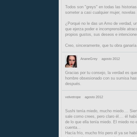
Todos son "greys" en todas las historias
someter a casi cualquier mujer, novelas
¿Porqué no le das un Amo de verdad, uno 
que ejerza poder e incomprensible atrac
propios gustos, sus deseos e intencione
Creo, sinceramente, que tu obra ganaría f
AnaneGrey
agosto 2012
Gracias por tu consejo, la verdad es qu
hombre obsesionado con su sumisa hasta 
después.
velvetrope
agosto 2012
Sushi tenía miedo, mucho miedo.... Siem
sale como crees, pero claro él.... él hab
de lo que ella tenía miedo. El miedo no e
cuenta...
Hacía frío, mucho frío pero él ya se ha