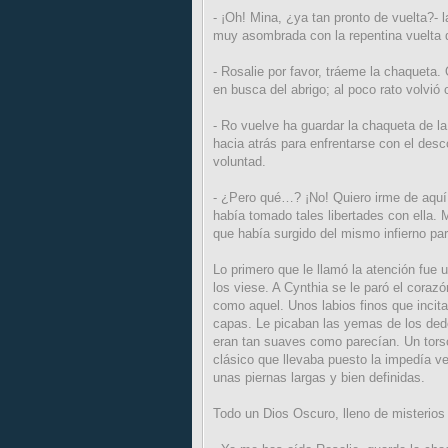
- ¡Oh! Mina, ¿ya tan pronto de vuelta?- 
muy asombrada con la repentina vuelta 
- Rosalie por favor, tráeme la chaqueta. 
en busca del abrigo; al poco rato volvió 
- Ro vuelve ha guardar la chaqueta de la
hacia atrás para enfrentarse con el desc
voluntad.
- ¿Pero qué…? ¡No! Quiero irme de aquí
había tomado tales libertades con ella. 
que había surgido del mismo infierno par
Lo primero que le llamó la atención fue 
los viese. A Cynthia se le paró el coraz
como aquel. Unos labios finos que incita
capas. Le picaban las yemas de los dedos
eran tan suaves como parecían. Un torso
clásico que llevaba puesto la impedía ve
unas piernas largas y bien definidas.
Todo un Dios Oscuro, lleno de misterio