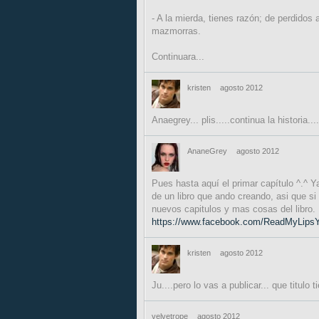
- A la mierda, tienes razón; de perdidos 
mazmorras.
Continuara...
kristen
agosto 2012
Anaegrey... plis.....continua la historia..
AnaneGrey
agosto 2012
Pues hasta aquí el primar capítulo ^.^ Y
de un libro que ando creando, asi que si
nuevos capitulos y mas cosas del libro.
https://www.facebook.com/ReadMyLips
kristen
agosto 2012
Ju....pero lo vas a publicar... que titulo 
velvetrope
agosto 2012