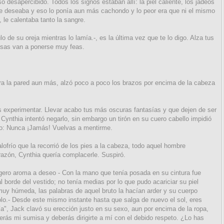
 desapercibido. Todos los signos estaban allí: la piel caliente, los jadeos
Le deseaba y eso lo ponía aun más cachondo y lo peor era que ni el mismo
, le calentaba tanto la sangre.
lo de su oreja mientras lo lamía.-, es la última vez que te lo digo. Alza tus
osas van a ponerse muy feas.
ra la pared aun más, alzó poco a poco los brazos por encima de la cabeza
s experimentar. Llevar acabo tus más oscuras fantasías y que dejen de ser
 Cynthia intentó negarlo, sin embargo un tirón en su cuero cabello impidió
no: Nunca ¡Jamás! Vuelvas a mentirme.
calofrío que la recorrió de los pies a la cabeza, todo aquel hombre
razón, Cynthia quería complacerle. Suspiró.
igero aroma a deseo - Con la mano que tenía posada en su cintura fue
l borde del vestido; no tenía medias por lo que pudo acariciar su piel
uy húmeda, las palabras de aquel bruto la hacían arder y su cuerpo
olo.- Desde este mismo instante hasta que salga de nuevo el sol, eres
a", Jack clavó su erección justo en su sexo, aun por encima de la ropa,
Serás mi sumisa y deberás dirigirte a mí con el debido respeto. ¿Lo has