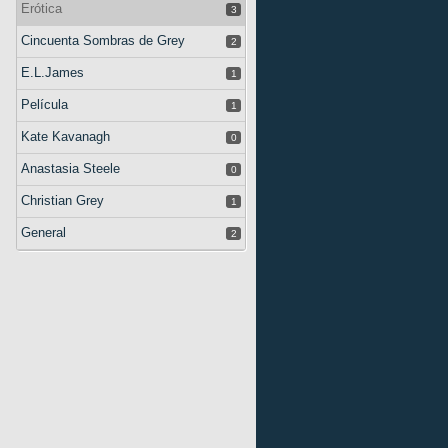
Erótica
3
Cincuenta Sombras de Grey
2
E.L.James
1
Película
1
Kate Kavanagh
0
Anastasia Steele
0
Christian Grey
1
General
2