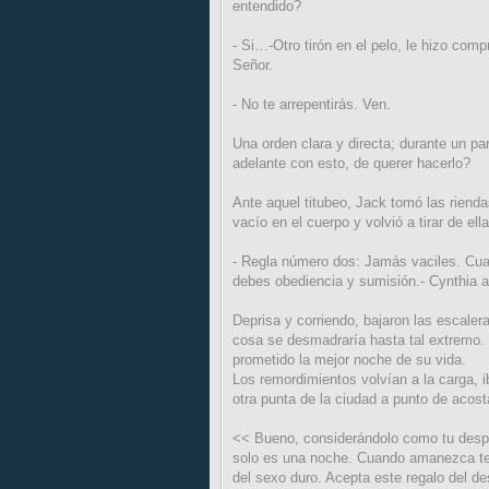
entendido?
- Si…-Otro tirón en el pelo, le hizo com
Señor.
- No te arrepentirás. Ven.
Una orden clara y directa; durante un p
adelante con esto, de querer hacerlo?
Ante aquel titubeo, Jack tomó las rien
vacío en el cuerpo y volvió a tirar de ella
- Regla número dos: Jamás vaciles. Cuan
debes obediencia y sumisión.- Cynthia a
Deprisa y corriendo, bajaron las escaler
cosa se desmadraría hasta tal extremo.
prometido la mejor noche de su vida.
Los remordimientos volvían a la carga, 
otra punta de la ciudad a punto de acost
<< Bueno, considerándolo como tu despe
solo es una noche. Cuando amanezca te 
del sexo duro. Acepta este regalo del de