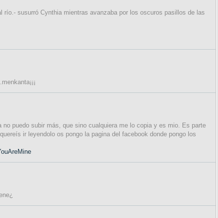
al río.- susurró Cynthia mientras avanzaba por los oscuros pasillos de las
...menkanta¡¡¡
a no puedo subir más, que sino cualquiera me lo copia y es mio. Es parte
 quereís ir leyendolo os pongo la pagina del facebook donde pongo los
YouAreMine
tiene¿