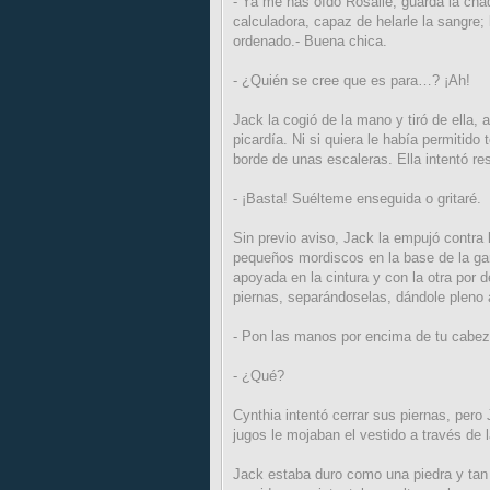
- Ya me has oído Rosalie, guarda la chaqu
calculadora, capaz de helarle la sangre;
ordenado.- Buena chica.
- ¿Quién se cree que es para…? ¡Ah!
Jack la cogió de la mano y tiró de ella, 
picardía. Ni si quiera le había permitido 
borde de unas escaleras. Ella intentó res
- ¡Basta! Suélteme enseguida o gritaré.
Sin previo aviso, Jack la empujó contra 
pequeños mordiscos en la base de la ga
apoyada en la cintura y con la otra por d
piernas, separándoselas, dándole pleno 
- Pon las manos por encima de tu cabez
- ¿Qué?
Cynthia intentó cerrar sus piernas, pero
jugos le mojaban el vestido a través de 
Jack estaba duro como una piedra y tan s