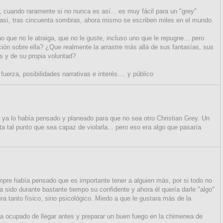
, cuando raramente si no nunca es así... es muy fácil para un "grey"
 así, tras cincuenta sombras, ahora mismo se escriben miles en el mundo.
que no le atraiga, que no le guste, incluso uno que le repugne... pero
ción sobre ella? ¿Que realmente la arrastre más allá de sus fantasías, sus
s y de su propia voluntad?
uerza, posibilidades narrativas e interés.... y público
e ya lo había pensado y planeado para que no sea otro Christian Grey. Un
tal punto que sea capaz de violarla... pero eso era algo que pasaría
pre había pensado que es importante tener a alguien más, por si todo no
ía sido durante bastante tiempo su confidente y ahora él quería darle "algo"
ra tanto físico, sino psicológico. Miedo a que le gustara más de la
bía ocupado de llegar antes y preparar un buen fuego en la chimenea de