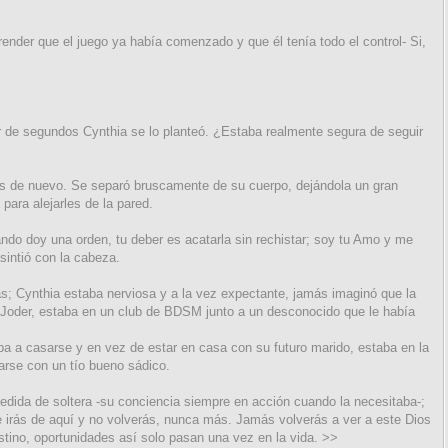
prender que el juego ya había comenzado y que él tenía todo el control- Si,
ar de segundos Cynthia se lo planteó. ¿Estaba realmente segura de seguir
das de nuevo. Se separó bruscamente de su cuerpo, dejándola un gran
 para alejarles de la pared.
do doy una orden, tu deber es acatarla sin rechistar; soy tu Amo y me
sintió con la cabeza.
as; Cynthia estaba nerviosa y a la vez expectante, jamás imaginó que la
 Joder, estaba en un club de BDSM junto a un desconocido que le había
iba a casarse y en vez de estar en casa con su futuro marido, estaba en la
arse con un tío bueno sádico.
dida de soltera -su conciencia siempre en acción cuando la necesitaba-;
irás de aquí y no volverás, nunca más. Jamás volverás a ver a este Dios
stino, oportunidades así solo pasan una vez en la vida. >>