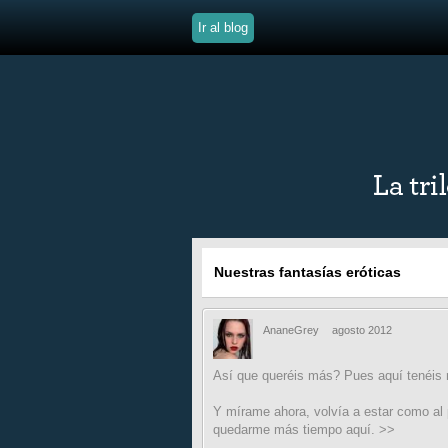
Ir al blog
Nuestras fantasías eróticas
AnaneGrey
agosto 2012
Así que queréis más? Pues aquí tenéis 
Y mírame ahora, volvía a estar como al p
quedarme más tiempo aquí. >>