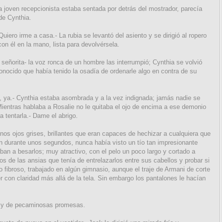
la joven recepcionista estaba sentada por detrás del mostrador, parecía
de Cynthia.
Quiero irme a casa.- La rubia se levantó del asiento y se dirigió al ropero
con él en la mano, lista para devolvérsela.
 señorita- la voz ronca de un hombre las interrumpió; Cynthia se volvió
onocido que había tenido la osadía de ordenarle algo en contra de su
, ya.- Cynthia estaba asombrada y a la vez indignada; jamás nadie se
Mientras hablaba a Rosalie no le quitaba el ojo de encima a ese demonio
a tentarla.- Dame el abrigo.
unos ojos grises, brillantes que eran capaces de hechizar a cualquiera que
ón durante unos segundos, nunca había visto un tío tan impresionante
ban a besarlos; muy atractivo, con el pelo un poco largo y cortado a
 de las ansias que tenía de entrelazarlos entre sus cabellos y probar si
 fibroso, trabajado en algún gimnasio, aunque el traje de Armani de corte
r con claridad más allá de la tela. Sin embargo los pantalones le hacían
s y de pecaminosas promesas.