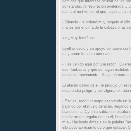
gemidos que intentaba ocultar no les pasó
constantes, la respiración acelerada… 
sabía el motivo por el que, aquella chica
- Silencio - le ordenó muy pegado al lóbu
manos por encima de la cabeza o las c
<< ¿Muy feas? >>
Cynthia cedió y se apoyó de nuevo cont
tal y como le había ordenado.
- Has venido aquí por una razón. Quiere
eso, fantasías y que se hagan realidad.-
cualquier movimiento.- Regla número u
El aliento calido de él, le produjo un es
desprendía peligro y por alguna extraña 
- Eso es, todo tu cuerpo desprende un l
bajando por el muslo derecho, llegando a
blanquecina. Cynthia sabía que estaba m
traidor se restregaba contra él; buscánd
mía.- Haciendo énfasis en la palabra "mí
ella pudo apreciar lo duro que estaba-. 