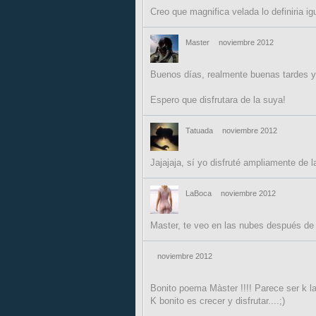
Creo que magnifica velada lo definiria ig
Master
noviembre 2012
Buenos días, realmente buenas tardes y 
Espero que disfrutara de la suya!
Tatuada
noviembre 2012
Jajajaja, sí yo disfruté ampliamente de l
LaBoca
noviembre 2012
Master, te veo en las nubes después de tu
noviembre 2012
Bonito poema Màster !!!! Parece ser k l
K bonito es crecer y disfrutar....;)