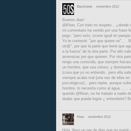
Blackhawk
noviembre 2012
Buenos dias!
@Khan, Con todo mi respeto....¿donde d
mi comentario ha venido por una frase f
pego: "pero esto, ocurre igual en parejas
Yo te contesté: "por que quiere no"....
otr@", por que la parte que tiene que ag
a la fuerza” de la otra parte. Por ello s
amenazas por que quieren. Por otra parte
tengo una conocida, que siempre fracasa
un hombre, que sea celoso, y dominante.
(cosa que yo no entiendo...pero ella sab
siempre acaba mal (una vez de ellas en 
psicológicos)....pero repite, aunque suf
hombre, lo necesita como al agua........
querido @Kkan, no he tratado a nadie d
dudas que pueda lograr ¿ entenderte? Bes
Khan
noviembre 2012
Hola, llevo un par de dias que no puedo