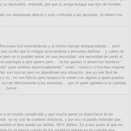
 y no destruirlos, entiendo, por que tu amiga busque ese tipo de hombre,
o ser demasiado directo y esto confunde a las personas, te reitero mis
iniciones son entendedoras y al mismo tiempo enriquecedoras.... pero
raiz oculto que lo mitigan acercándose a personas dañinas... y saben de
 pero no lo pueden evitar, es una necesidad, una necesidad de sentir el
un patología a ojos ajenos pero.. . no les gustan ni atraen los hombres "
ltrato" para sentirse equivocadamente " vivas", conozco a muchas mujeres
 les son toxicas pero no abandonan esa situación, que yo veo fácil de
da y no , no son felices pero tampoco lo serian con alguien a quien puedan
 se van directamente a los extremos.... por mi parte agradezco la claridad
 ....besos
er a un mundo complicado y que mucha gente se tirará hacia él sin
ando. yo no soy de cambios drásticos, y por eso no puedo entender que
sentido el libro puede ser dañino. MUY dañino. Es a ese punto al que me
omún (sí el menos común de los sentidos) porque yo no concibo ese