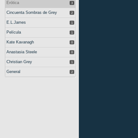
Erótica
3
Cincuenta Sombras de Grey
2
E.L.James
1
Película
1
Kate Kavanagh
0
Anastasia Steele
0
Christian Grey
1
General
2