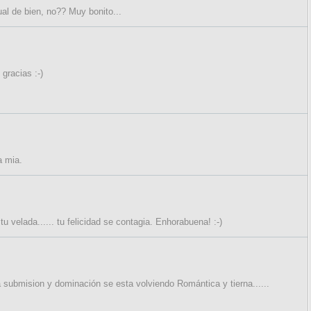
ual de bien, no?? Muy bonito...
gracias :-)
a mia.
 velada...... tu felicidad se contagia. Enhorabuena! :-)
a submision y dominación se esta volviendo Romántica y tierna......