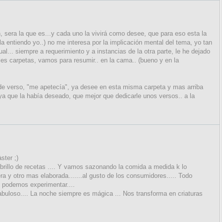
n, sera la que es...y cada uno la vivirá como desee, que para eso esta la
 la entiendo yo..) no me interesa por la implicación mental del tema, yo tan
ual... siempre a requerimiento y a instancias de la otra parte, le he dejado
les carpetas, vamos para resumir.. en la cama.. (bueno y en la
e verso, "me apetecía", ya desee en esta misma carpeta y mas arriba
a que la había deseado, que mejor que dedicarle unos versos.. a la
ster ;)
brillo de recetas .... Y vamos sazonando la comida a medida k lo
a y otro mas elaborada.......al gusto de los consumidores..... Todo
 podemos experimentar....
buloso.... La noche siempre es mágica ... Nos transforma en criaturas