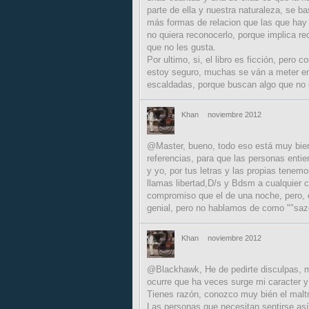
parte de ella y nuestra naturaleza, se 
más formas de relacion que las que hay 
no quiera reconocerlo, porque implica re
que no les gusta.
Por ultimo, si, el libro es ficción, pero
estoy seguro, muchas se ván a meter en
escaldadas, porque buscan algo que no e
Khan
noviembre 2012
@Master, bueno, todo eso está muy bien,
referencias, para que las personas enti
y yo, por tus letras y las propias tene
llamas libertad,D/s y Bdsm a cualquier 
compromiso que el de una noche, pero, es
genial, pero no hablamos de como ""sazon
Khan
noviembre 2012
@Blackhawk, He de pedirte disculpas, m
ocurre que ha veces surge mi caracter y
Tienes razón, conozco muy bién el maltr
Las personas que necesitan sentirse as