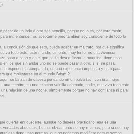
))
 pasar de un lado a otro sea sencillo, porque no lo es, por esta razón,
fué, para mi, entenderme, aceptarme pero también soy consciente de todo lo
 la conclusión de que esto, puede acabar en maltrato, por que significa
e vá todo esto, este mundo, es lento, muy lento, es una vivencia
za paso a paso y en el que nadie desea forzar la maquina, tiene unos
 en los que sin andar uno no se puede pasar a otro, si si se pasa,
una experiencia compartida, es una experiencia impuesta y esto pasa
¿ para que molestarse en el mundo Bdsm ?.
aquí, se lanzan de cabeza pensándo en un polvo facil con una mujer
 una mentira, es una relación vainilla adornada, nadie, que viva todo esto
 una relación de una noche, simplemente porque no hay confianza ni para
zzo.
ue quieras enriquecerte, aunque no desees practicarlo, esa es una
las verdades absolutas, bueno, obviamente no hay muchas, pero si que hay
naturaleza tiene unas normas, que no podemos modificar porque somos