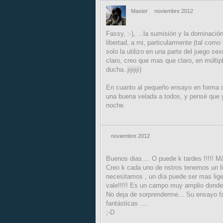
Master
noviembre 2012
Fassy, :-), ...la sumisión y la dominació
libertad, a mi, particularmente (tal como
solo la utilizo en una parte del juego sex
claro, creo que mas que claro, en múltip
ducha..jijijiji)
En cuanto al pequeño ensayo en forma d
una buena velada a todos, y pensé que y
noche.
noviembre 2012
Buenos dias.... O puede k tardes !!!!! Mà
Creo k cada uno de nstros tenemos un li
necesitamos , un día puede ser mas liger
vale!!!!! Es un campo muy amplio donde
No deja de sorprenderme... Su ensayo fa
fantásticas ....
;-D