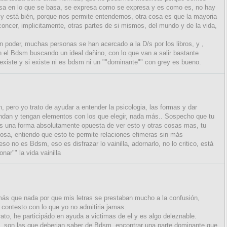
basa en lo que se basa, se expresa como se expresa y es como es, no hay
y está bién, porque nos permite entendernos, otra cosa es que la mayoria
concer, implicitamente, otras partes de si mismos, del mundo y de la vida,
 con poder, muchas personas se han acercado a la D/s por los libros, y ,
 el Bdsm buscando un ideal dañino, con lo que van a salir bastante
xiste y si existe ni es bdsm ni un ""dominante"" con grey es bueno.
 pero yo trato de ayudar a entender la psicologia, las formas y dar
endan y tengan elementos con los que elegir, nada más.. Sospecho que tu
mos una forma absolutamente opuesta de ver esto y otras cosas mas, tu
cosa, entiendo que esto te permite relaciones efimeras sin más
o no es Bdsm, eso es disfrazar lo vainilla, adornarlo, no lo critico, está
ar"" la vida vainilla
ás que nada por que mis letras se prestaban mucho a la confusión,
 contesto con lo que yo no admitiria jamas.
ato, he participádo en ayuda a victimas de el y es algo deleznable.
í, son las que deberian saber de Bdsm, encontrar una parte dominante que