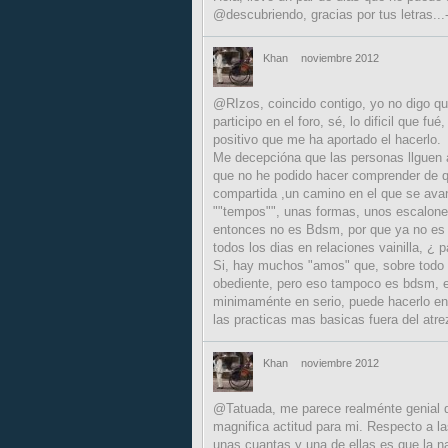
@descubriendo, gracias por tus letras...-
Khan
noviembre 2012
@RIzos, coincido contigo, yo no digo que
participo en el foro, sé, lo dificil que 
positivo que me ha aportado el hacerlo.
Me decepcióna que las personas llguen a
que no he podido hacer comprender de qu
compartida ,un camino en el que se avan
""tempos"", unas formas, unos escalones
entonces no es Bdsm, por que ya no es 
todos los dias en relaciones vainilla, 
Si, hay muchos "amos" que, sobre todo 
obediente, pero eso tampoco es bdsm, es
minimaménte en serio, puede hacerlo en
las practicas mas basicas fuera del atre
Khan
noviembre 2012
@Tatuada, me parece realménte genial q
magnifica actitud para mi. Respecto a 
unas cuantas y una de ellas es que la 