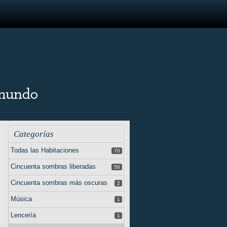
Categorías
Todas las Habitaciones
70
Cincuenta sombras liberadas
56
Cincuenta sombras más oscuras
2
Música
1
Lencería
1