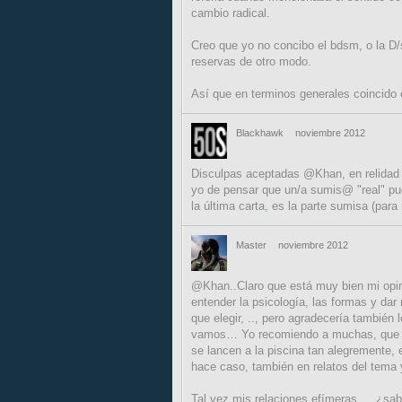
cambio radical.
Creo que yo no concibo el bdsm, o la D/
reservas de otro modo.
Así que en terminos generales coincido 
Blackhawk
noviembre 2012
Disculpas aceptadas @Khan, en relidad m
yo de pensar que un/a sumis@ "real" pu
la última carta, es la parte sumisa (para m
Master
noviembre 2012
@Khan..Claro que está muy bien mi opinió
entender la psicología, las formas y dar
que elegir, .., pero agradecería también 
vamos… Yo recomiendo a muchas, que se
se lancen a la piscina tan alegremente, 
hace caso, también en relatos del tema 
Tal vez mis relaciones efímeras…. ¿sab