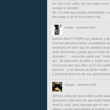
los usé y los cuide, que les haga crecer
aunque lo lamento.
No, no dudo que puedas entenderme, suel
disculpas si te he echo sentir mal.
monika
noviembre 2012
buenos días!!!! KHAN sus palabras y def
muchas personas tienen un problema de 
antemano en dolor que les pueden causar
dolor emocional y puede que se trate de 
normales".... necesitan sentir ese " ma
así.. de relaciones de años y saben que
solucionar pero que ellas no le ven sali
dominar... y no buscan un punto medio...
y la buena dirección de sus aportaciones
Tatuada
noviembre 2012
@Khan, entiendo que el libro puede atra
plantearse realmente de que están habl
otros lo sean, pero supongo que en ese 
referia cuando mencionaba el sentido c