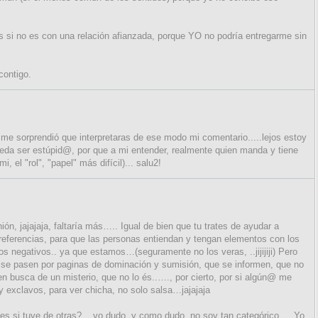
s si no es con una relación afianzada, porque YO no podría entregarme sin
contigo.
e sorprendió que interpretaras de ese modo mi comentario.....lejos estoy
eda ser estúpid@, por que a mi entender, realmente quien manda y tiene
i, el "rol", "papel" más difícil)... salu2!
n, jajajaja, faltaría más….. Igual de bien que tu trates de ayudar a
 referencias, para que las personas entiendan y tengan elementos con los
los negativos.. ya que estamos…(seguramente no los veras, ..jijijiji) Pero
 pasen por paginas de dominación y sumisión, que se informen, que no
en busca de un misterio, que no lo és..…., por cierto, por si algún@ me
y exclavos, para ver chicha, no solo salsa…jajajaja
es si tuve de otras?... yo dudo, y como dudo, no soy tan categórico, …Yo