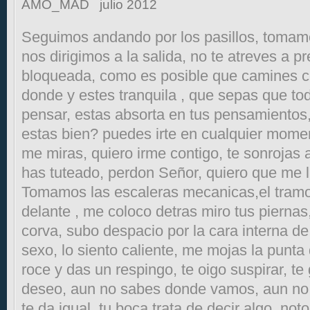
AMO_MAD
julio 2012
Seguimos andando por los pasillos, tomamo
nos dirigimos a la salida, no te atreves a p
bloqueada, como es posible que camines co
donde y estes tranquila , que sepas que to
pensar, estas absorta en tus pensamientos
estas bien? puedes irte en cualquier momen
me miras, quiero irme contigo, te sonrojas 
has tuteado, perdon Señor, quiero que me l
Tomamos las escaleras mecanicas,el tramo
delante , me coloco detras miro tus piernas
corva, subo despacio por la cara interna de
sexo, lo siento caliente, me mojas la punta
roce y das un respingo, te oigo suspirar, te 
deseo, aun no sabes donde vamos, aun no 
te da igual, tu boca trata de decir algo, not