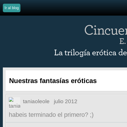
Ir al blog
Nuestras fantasías eróticas
taniaoleole
julio 2012
habeis terminado el primero? ;)