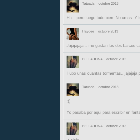
Tatuada
octubre 2013
Eh... pero luego todo bien. No creas. Y 
Haydeé
octubre 2013
Jajajajaja... me gustan los dos barcos ca
BELLADONA
octubre 2013
Hubo unas cuantas tormentas...jajajaja 
Tatuada
octubre 2013
:))
Yo pasaba por aqui para escribir en fanta
BELLADONA
octubre 2013