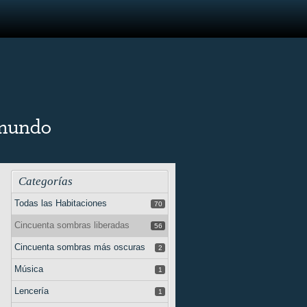
Categorías
Todas las Habitaciones
70
Cincuenta sombras liberadas
56
Cincuenta sombras más oscuras
2
Música
1
Lencería
1