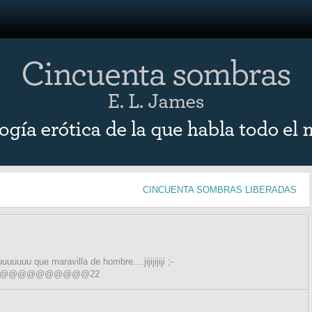
CINCUENTA SOMBRAS LIBERADAS
uu que maravilla de hombre....jijijijiji ;-
@@@@@@@@@@22