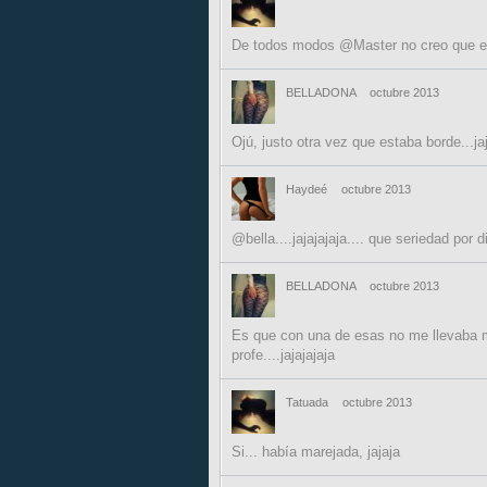
De todos modos @Master no creo que eche
BELLADONA
octubre 2013
Ojú, justo otra vez que estaba borde...ja
Haydeé
octubre 2013
@bella....jajajajaja.... que seriedad por dios
BELLADONA
octubre 2013
Es que con una de esas no me llevaba mu
profe....jajajajaja
Tatuada
octubre 2013
Si... había marejada, jajaja