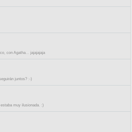
o, con Agatha... jajajajaja
eguirán juntos? :-)
 estaba muy ilusionada. :)