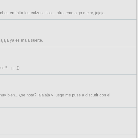
s en falta los calzoncillos... ofreceme algo mejor, jajaja
jajaja ya es mala suerte.
!!...jiji ;))
y bien...¿se nota? jajajaja y luego me puse a discutir con el