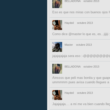
BELLADONA
octubre 2013
Eso es que nos miras con buenos ojos H
Haydeé
octubre 2013
Como dice @master lo que es, 
Master
octubre 2013
jajajajajaja sera eso :-@
BELLADONA
octubre 2013
Ainssss que peli mas bonita y que guapo
ummmmm pues avisa cuando llegues a lo
Haydeé
octubre 2013
Jajajajaja.... a mi me va bien cuando llegu