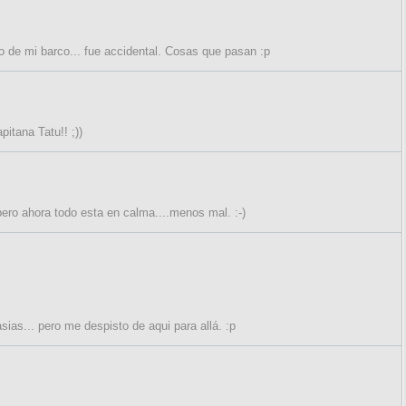
lo de mi barco... fue accidental. Cosas que pasan :p
pitana Tatu!! ;))
pero ahora todo esta en calma....menos mal. :-)
sias... pero me despisto de aqui para allá. :p