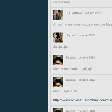
coincidimos...
BELLADONA
octubre 2013
Ah si? no me acuerdo....seguro que Mast
Haydeé
octubre 2013
Jajajajaja...
Tatuada
octubre 2013
Master no estaba... jajajaja
Tatuada
octubre 2013
mira... aquí subi...
http://www.confiesatussombras.com/disc
Tatuada
octubre 2013