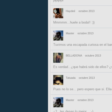
jajajaja
Haydeé
octubre 2013
Mmmmm...huele a boda!! :))
Master
octubre 2013
Tuvimos una escapada curiosa en el barc
BELLADONA
octubre 2013
Es verdad...¿que habrá sido de ellos? ¿s
Tatuada
octubre 2013
Pues no lo se... pero espero que si. Ella
Master
octubre 2013
¿? , les deseo lo mejor... :-)