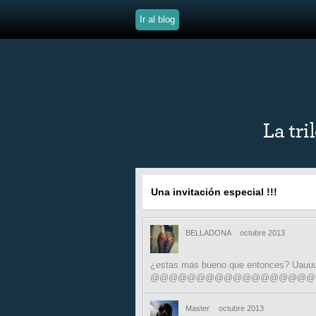
Ir al blog
Una invitación especial !!!
BELLADONA
octubre 2013
¿estas mas bueno que entonces? Uauuuuuuu
@@@@@@@@@@@@@@@@@@
Master
octubre 2013