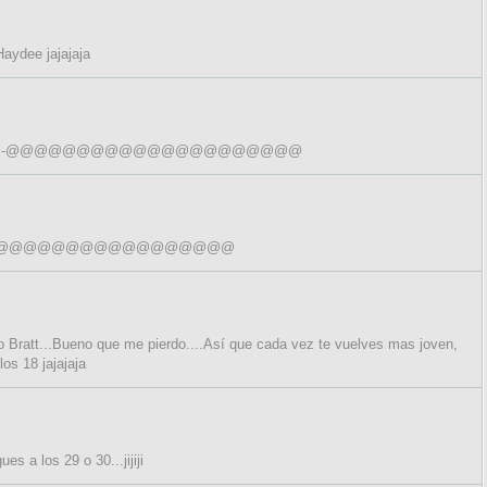
aydee jajajaja
es...jijiji :-@@@@@@@@@@@@@@@@@@@@@
@@@@@@@@@@@@@@@@@@@@@@@@
 Bratt...Bueno que me pierdo....Así que cada vez te vuelves mas joven,
s 18 jajajaja
es a los 29 o 30...jijiji