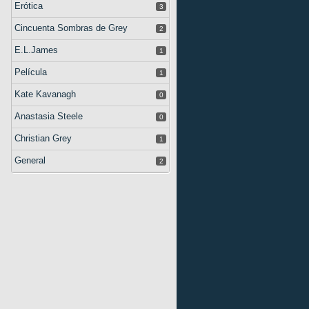
Erótica
3
Cincuenta Sombras de Grey
2
E.L.James
1
Película
1
Kate Kavanagh
0
Anastasia Steele
0
Christian Grey
1
General
2