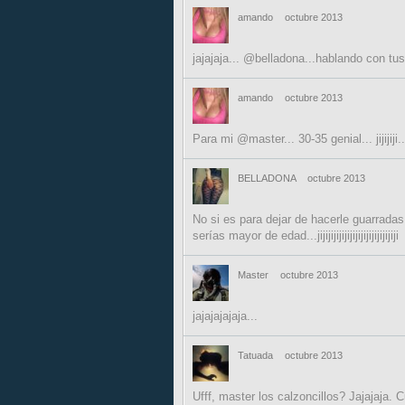
amando
octubre 2013
jajajaja... @belladona...hablando con tus 
amando
octubre 2013
Para mi @master... 30-35 genial... jijijiji..
BELLADONA
octubre 2013
No si es para dejar de hacerle guarradas
serías mayor de edad...jijijijijijijijijijijijijijiji
Master
octubre 2013
jajajajajaja...
Tatuada
octubre 2013
Ufff, master los calzoncillos? Jajajaja