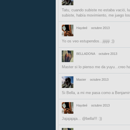
Tatu, cuando subiste no estaba vació, lu
subiste, había movimiento, me juego los 
Haydeé
octubre 2013
Yo os veo estupendos...jijijiji ;))
BELLADONA
octubre 2013
Master si lo pienso me da yuyu...creo hab
Master
octubre 2013
Si Bella, a mi me pasa como a Benjamin b
Haydeé
octubre 2013
Jajajajaja... @bella!!! :))