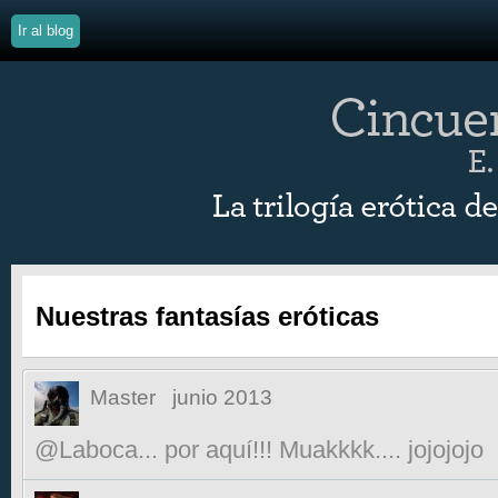
Ir al blog
Nuestras fantasías eróticas
Master
junio 2013
@Laboca... por aquí!!! Muakkkk.... jojojojo