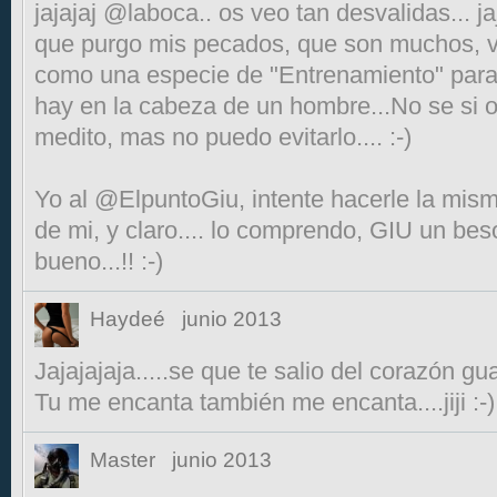
jajajaj @laboca.. os veo tan desvalidas... jaj
que purgo mis pecados, que son muchos, va
como una especie de "Entrenamiento" para 
hay en la cabeza de un hombre...No se si o
medito, mas no puedo evitarlo.... :-)
Yo al @ElpuntoGiu, intente hacerle la misma
de mi, y claro.... lo comprendo, GIU un bes
bueno...!! :-)
Haydeé
junio 2013
Jajajajaja.....se que te salio del corazón gu
Tu me encanta también me encanta....jiji :-)
Master
junio 2013