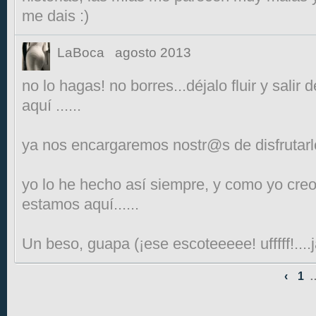
me dais :)
LaBoca
agosto 2013
no lo hagas! no borres...déjalo fluir y salir 
aquí ......
ya nos encargaremos nostr@s de disfrutarl
yo lo he hecho así siempre, y como yo cre
estamos aquí......
Un beso, guapa (¡ese escoteeeee! ufffff!....j
‹
1