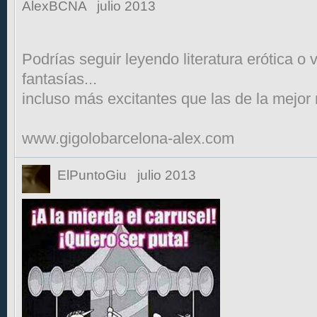
AlexBCNA
julio 2013
Podrías seguir leyendo literatura erótica o vi
fantasías...
incluso más excitantes que las de la mejor 
www.gigolobarcelona-alex.com
ElPuntoGiu
julio 2013