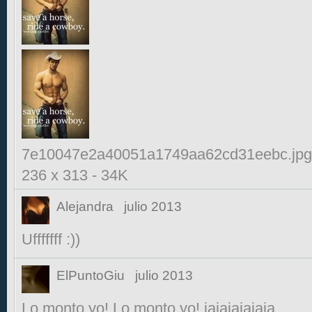
7e10047e2a40051a1749aa62cd31eebc.jpg
236 x 313
-
34K
Alejandra
julio 2013
Ufffffff :))
ElPuntoGiu
julio 2013
Lo monto yo! Lo monto yo! jajajajajaja