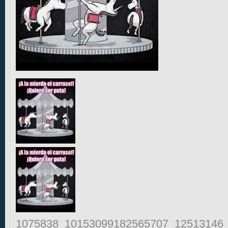
1075838_10153099182565707_12513146_