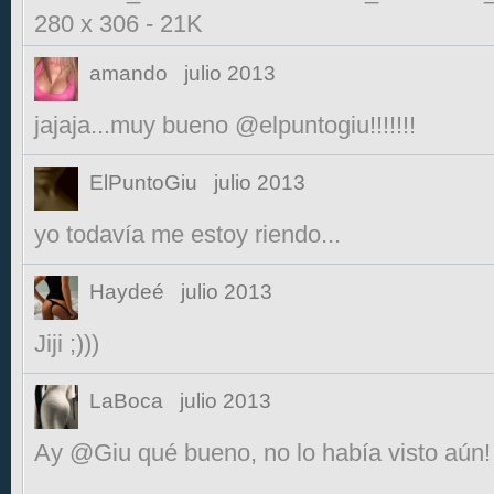
280 x 306
-
21K
amando
julio 2013
jajaja...muy bueno @elpuntogiu!!!!!!!
ElPuntoGiu
julio 2013
yo todavía me estoy riendo...
Haydeé
julio 2013
Jiji ;)))
LaBoca
julio 2013
Ay @Giu qué bueno, no lo había visto aún! 