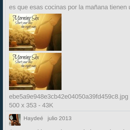
es que esas cocinas por la mañana tiene
ebe5a9e948e3cb42e04050a39fd459c8.jpg
500 x 353
-
43K
Haydeé
julio 2013