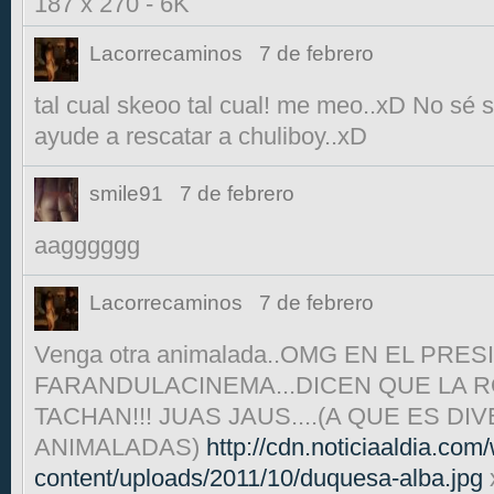
187 x 270
-
6K
Lacorrecaminos
7 de febrero
tal cual skeoo tal cual! me meo..xD No sé s
ayude a rescatar a chuliboy..xD
smile91
7 de febrero
aagggggg
Lacorrecaminos
7 de febrero
Venga otra animalada..OMG EN EL PRE
FARANDULACINEMA...DICEN QUE LA 
TACHAN!!! JUAS JAUS....(A QUE ES DI
ANIMALADAS)
http://cdn.noticiaaldia.com
content/uploads/2011/10/duquesa-alba.jpg