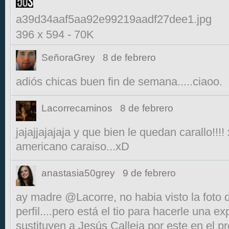
a39d34aaf5aa92e99219aadf27dee1.jpg
396 x 594
-
70K
SeñoraGrey
8 de febrero
adiós chicas buen fin de semana.....ciaoo.
Lacorrecaminos
8 de febrero
jajajjajajaja y que bien le quedan carallo!!
americano caraiso...xD
anastasia50grey
9 de febrero
ay madre @Lacorre, no habia visto la foto q
perfil....pero está el tio para hacerle una ex
sustituyen a Jesús Calleja por este en el