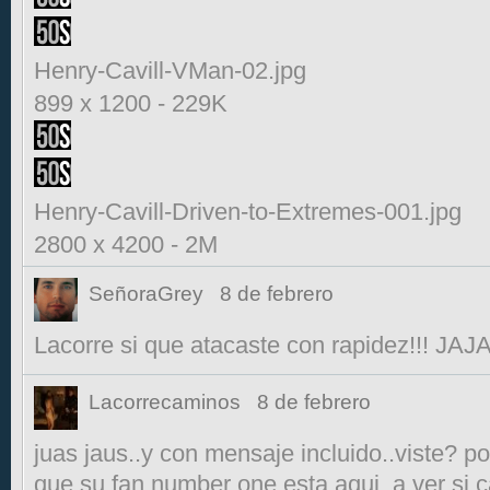
Henry-Cavill-VMan-02.jpg
899 x 1200
-
229K
Henry-Cavill-Driven-to-Extremes-001.jpg
2800 x 4200
-
2M
SeñoraGrey
8 de febrero
Lacorre si que atacaste con rapidez!!! J
Lacorrecaminos
8 de febrero
juas jaus..y con mensaje incluido..viste? po
que su fan number one esta aqui..a ver s