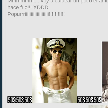
Mmmmmm.... voy a caldear un poco el ambien
hace frio!!! XDDD
Popurrriiiiiiiiiiiiiiiiiiii!!!!!!!!!!!