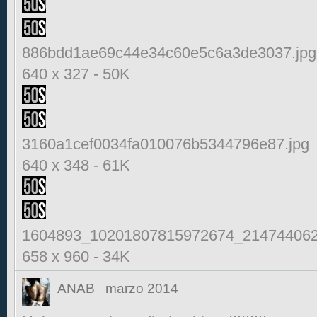
886bdd1ae69c44e34c60e5c6a3de3037.jpg
640 x 327
-
50K
3160a1cef0034fa010076b5344796e87.jpg
640 x 348
-
61K
1604893_10201807815972674_214744062
658 x 960
-
34K
ANAB
marzo 2014