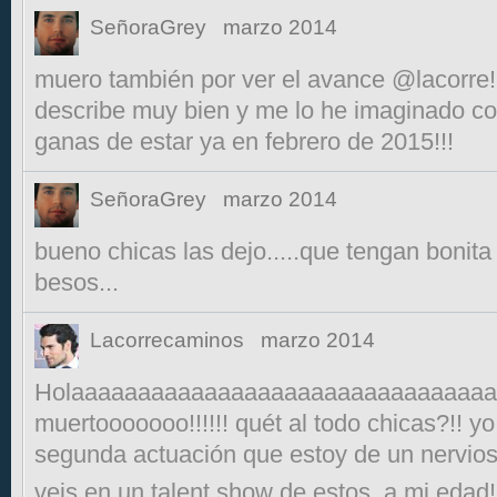
SeñoraGrey
marzo 2014
muero también por ver el avance @lacorre!!!
describe muy bien y me lo he imaginado complet
ganas de estar ya en febrero de 2015!!!
SeñoraGrey
marzo 2014
bueno chicas las dejo.....que tengan bonit
besos...
Lacorrecaminos
marzo 2014
Holaaaaaaaaaaaaaaaaaaaaaaaaaaaaaaaaa
muertooooooo!!!!!! quét al todo chicas?!! y
segunda actuación que estoy de un nervio
veis en un talent show de estos ,a mi eda