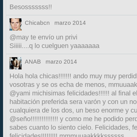
Besosssssss!!
Chicabcn
marzo 2014
@may te envío un privi
Siiiii....q lo cuelguen yaaaaaaa
ANAB
marzo 2014
Hola hola chicas!!!!!!! ando muy muy perdi
vosotras y se os echa de menos, mmuuaa
@yami michisimas felicidades!!!!!! al final 
habitación preferida sera varón y con un no
cualquiera de los dos, un beso enorme y c
@seño!!!!!!!!!!!!!!! y como me he podido per
sabes cuanto lo siento cielo. Felicidades, fe
felicidades!!!!!!!!! mmmuuaakkkkssssss