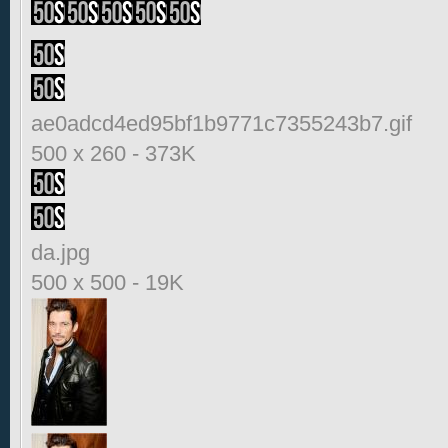
ae0adcd4ed95bf1b9771c7355243b7.gif
500 x 260
-
373K
da.jpg
500 x 500
-
19K