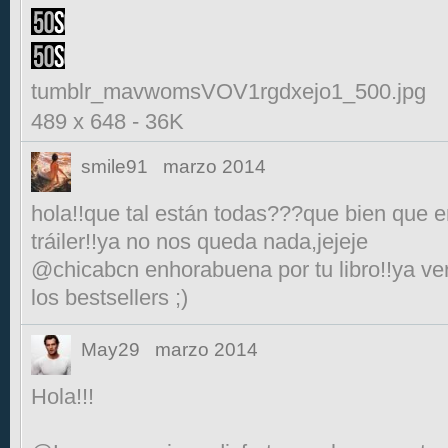
tumblr_mavwomsVOV1rgdxejo1_500.jpg
489 x 648
-
36K
smile91
marzo 2014
hola!!que tal están todas???que bien que e
tráiler!!ya no nos queda nada,jejeje
@chicabcn enhorabuena por tu libro!!ya v
los bestsellers ;)
May29
marzo 2014
Hola!!!