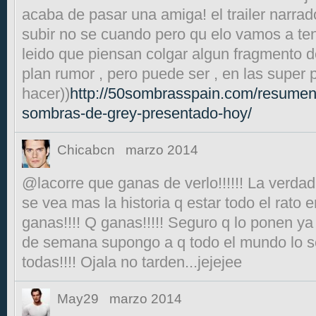
acaba de pasar una amiga! el trailer narrado
subir no se cuando pero qu elo vamos a te
leido que piensan colgar algun fragmento de
plan rumor , pero puede ser , en las super 
hacer))
http://50sombrasspain.com/resumen-d
sombras-de-grey-presentado-hoy/
Chicabcn
marzo 2014
@lacorre que ganas de verlo!!!!!! La verdad 
se vea mas la historia q estar todo el rato en
ganas!!!! Q ganas!!!!! Seguro q lo ponen y
de semana supongo a q todo el mundo lo sep
todas!!!! Ojala no tarden...jejejee
May29
marzo 2014