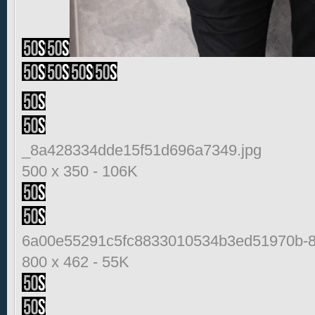
_8a428334dde15f51d696a7349.jpg
500 x 350
-
106K
6a00e55291c5fc8833010534b3ed51970b-8
800 x 462
-
55K