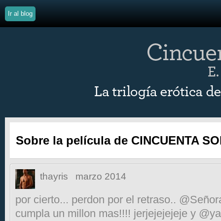
Ir al blog
Sobre la película de CINCUENTA 
thayris
marzo 2014
por cierto... perdon por el retraso.. @Señor
cumpla un millon mas!!!! jerjejejejeje y @