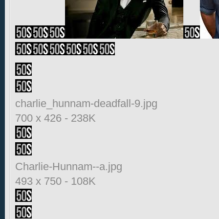
charlie_hunnam-deadfall-9.jpg
700 x 426
-
238K
Charlie-Hunnam--a.jpg
493 x 750
-
108K