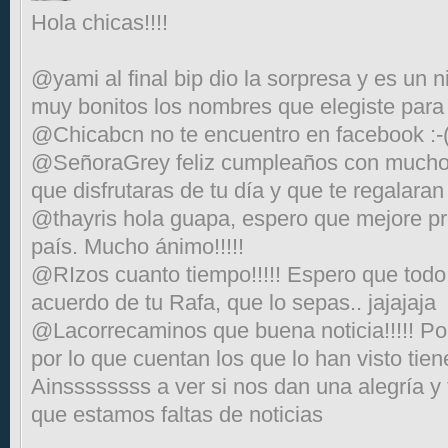
Hola chicas!!!!
@yami al final bip dio la sorpresa y es un n
muy bonitos los nombres que elegiste para
@Chicabcn no te encuentro en facebook :-
@SeñoraGrey feliz cumpleaños con mucho r
que disfrutaras de tu día y que te regalaran
@thayris hola guapa, espero que mejore pro
país. Mucho ánimo!!!!!
@RIzos cuanto tiempo!!!!! Espero que todo
acuerdo de tu Rafa, que lo sepas.. jajajaja
@Lacorrecaminos que buena noticia!!!!! Por fi
por lo que cuentan los que lo han visto tie
Ainssssssss a ver si nos dan una alegría y 
que estamos faltas de noticias