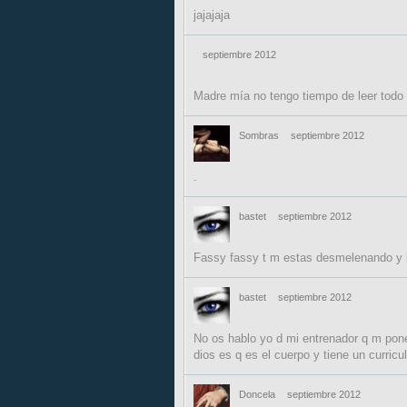
jajajaja
septiembre 2012
Madre mía no tengo tiempo de leer todo .
Sombras
septiembre 2012
.
bastet
septiembre 2012
Fassy fassy t m estas desmelenando y lue
bastet
septiembre 2012
No os hablo yo d mi entrenador q m pone
dios es q es el cuerpo y tiene un curricu
Doncela
septiembre 2012