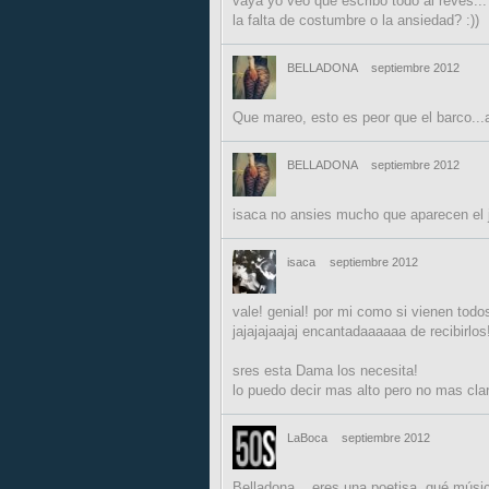
vaya yo veo que escribo todo al reves...
la falta de costumbre o la ansiedad? :))
BELLADONA
septiembre 2012
Que mareo, esto es peor que el barco...a
BELLADONA
septiembre 2012
isaca no ansies mucho que aparecen el
isaca
septiembre 2012
vale! genial! por mi como si vienen todos
jajajajaajaj encantadaaaaaa de recibirlos!
sres esta Dama los necesita!
lo puedo decir mas alto pero no mas claro
LaBoca
septiembre 2012
Belladona....eres una poetisa, qué música