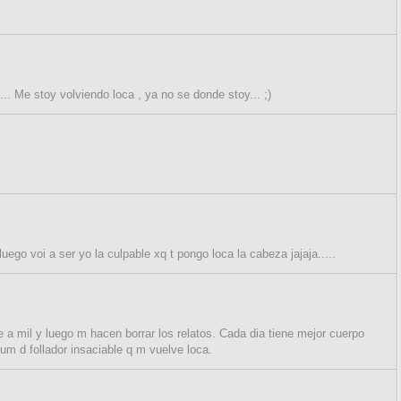
.. Me stoy volviendo loca , ya no se donde stoy... ;)
go voi a ser yo la culpable xq t pongo loca la cabeza jajaja.....
 a mil y luego m hacen borrar los relatos. Cada dia tiene mejor cuerpo
lum d follador insaciable q m vuelve loca.