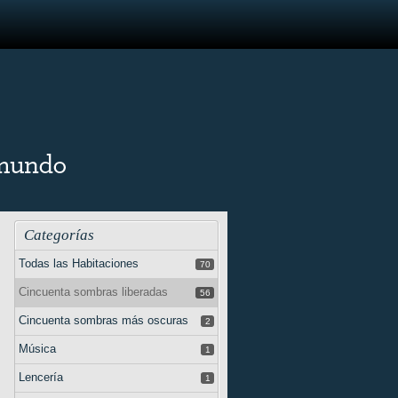
Categorías
Todas las Habitaciones
70
Cincuenta sombras liberadas
56
Cincuenta sombras más oscuras
2
Música
1
Lencería
1