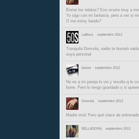
Borrar los relatos? Eso ocurre muy a m
Yo sigo con mi fantasía, pero a ver si m
O me estoy liando?
LaBoca
septiembre 2012
Tranquila Doncela, nadie te borrará nada
suya personal
bastet
septiembre 2012
No es q mi pareja lo vio y resulta q le
borre. Pero lo tengo guardado y si quie
Doncela
septiembre 2012
Madre mía! Pero qué clase de entrenador
BELLADONA
septiembre 2012