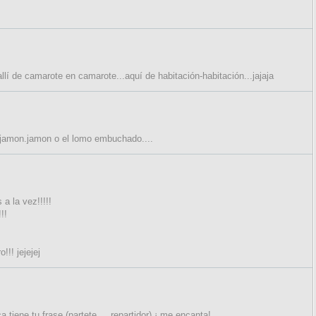
llí de camarote en camarote...aquí de habitación-habitación...jajaja
 jamon.jamon o el lomo embuchado....
 a la vez!!!!!
!!
!!! jejejej
 tiene tu frase (partete.... repartidor),¡ me encanta!