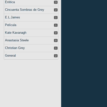
Erótica
3
Cincuenta Sombras de Grey
2
E.L.James
1
Película
1
Kate Kavanagh
0
Anastasia Steele
0
Christian Grey
1
General
2