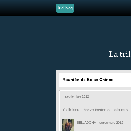
Ir al blog
Reunión de Bolas Chinas
septiembre 2012
Yo tb kiero chorizo ibérico de pata muy n
BELLADONA
septiembre 2012