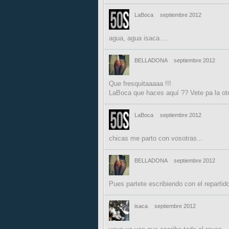
LaBoca
septiembre 2012
agua, agua isaca....
BELLADONA
septiembre 2012
Que fresquitaaaaa !!!
LaBoca que haces aquí ?? Vete pa la otra 
LaBoca
septiembre 2012
chicas me parto con vosotras...
BELLADONA
septiembre 2012
Pues partete escribiendo con el repartido
isaca
septiembre 2012