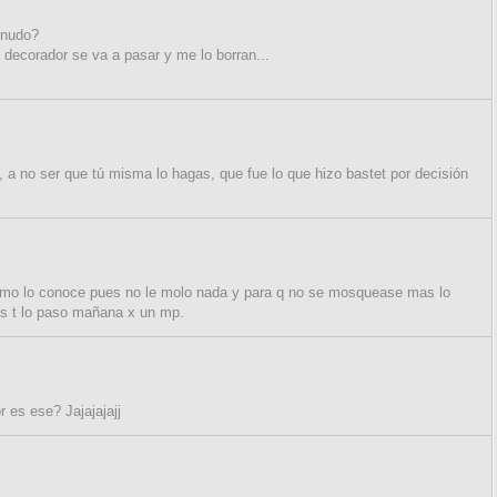
enudo?
i decorador se va a pasar y me lo borran...
, a no ser que tú misma lo hagas, que fue lo que hizo bastet por decisión
 como lo conoce pues no le molo nada y para q no se mosquease mas lo
res t lo paso mañana x un mp.
 es ese? Jajajajajj