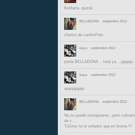
Butifarra, quizás.
BELLADONA
septiembre 2012
chorizo de cantimPalo
isaca
septiembre 2012
ponla BELLADONA... total ya... jajajaja
isaca
septiembre 2012
ajajajajajaja
BELLADONA
septiembre 2012
No,no puede mosquearse...pero culinaria
de c.....
TuGrey no te enfades que es broma !!!