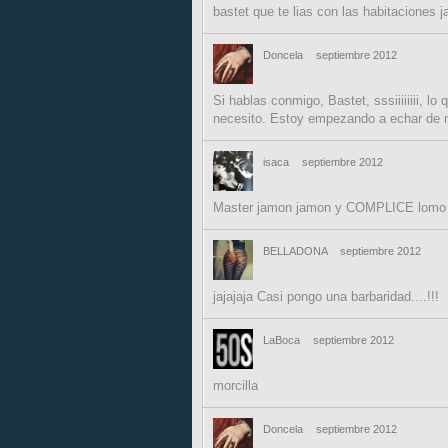
bastet que te lias con las habitaciones ja
Doncela
septiembre 2012
Si hablas conmigo, Bastet, sssiiiiiiii, 
necesito. Estoy empezando a echar de me
isaca
septiembre 2012
Master jamon jamon y COMPLICE lomo 
BELLADONA
septiembre 2012
jajajaja Casi pongo una barbaridad....!!!
LaBoca
septiembre 2012
morcilla
Doncela
septiembre 2012