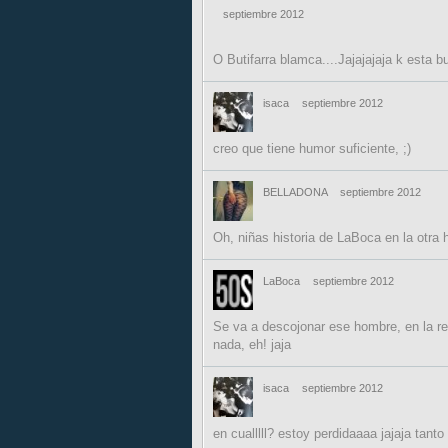
septiembre 2012
O Butifarra blamca....Jajajajaja k esta 
isaca
septiembre 2012
creo que tiene humor suficiente, ;)
BELLADONA
septiembre 2012
Oh, niñas historia de LaBoca en la otra h
LaBoca
septiembre 2012
Se va a descojonar ese hombre, en la reu
nada, eh! jaja
isaca
septiembre 2012
en cualllll? estoy perdidaaaa jajaja tant