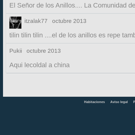
El Señor de los Anillos.... La Comunidad del
itzalak77
octubre 2013
tilin tilin tilin ....el de los anillos es repe tam
Pukii
octubre 2013
Aqui lecoldal a china
Habitaciones
Aviso legal
P