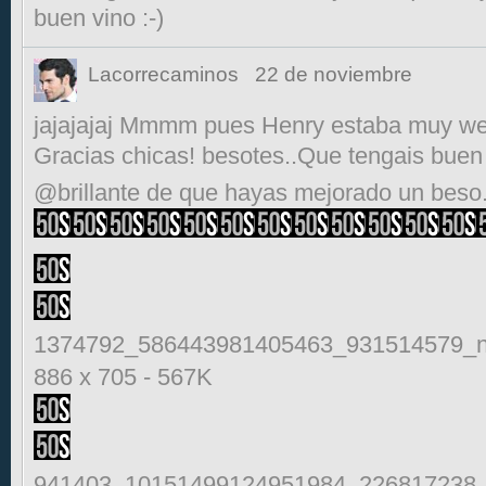
buen vino :-)
Lacorrecaminos
22 de noviembre
jajajajaj Mmmm pues Henry estaba muy 
Gracias chicas! besotes..Que tengais buen 
@brillante de que hayas mejorado un beso
1374792_586443981405463_931514579_n
886 x 705
-
567K
941403_10151499124951984_226817238_