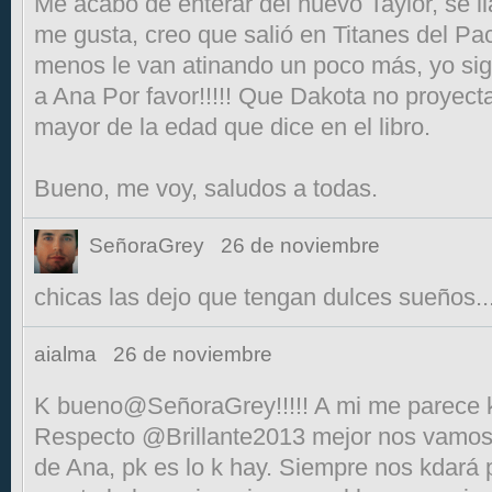
Me acabo de enterar del nuevo Taylor, se ll
me gusta, creo que salió en Titanes del Pac
menos le van atinando un poco más, yo si
a Ana Por favor!!!!! Que Dakota no proyecta 
mayor de la edad que dice en el libro.
Bueno, me voy, saludos a todas.
SeñoraGrey
26 de noviembre
chicas las dejo que tengan dulces sueños.
aialma
26 de noviembre
K bueno@SeñoraGrey!!!!! A mi me parece k
Respecto @Brillante2013 mejor nos vamo
de Ana, pk es lo k hay. Siempre nos kdará 