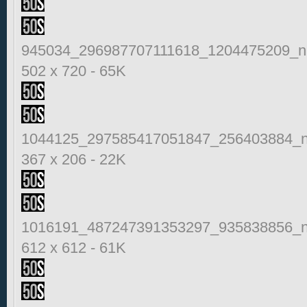
945034_296987707111618_1204475209_n.
502 x 720
-
65K
1044125_297585417051847_256403884_n
367 x 206
-
22K
1016191_487247391353297_935838856_n
612 x 612
-
61K