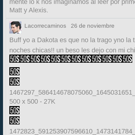
mente lo k nos imaginamos al leer por pri
Matt y Alexis.
Lacorrecaminos
26 de noviembre
Buff yo a Dakota es que no la trago yno la
noches chicas!! un beso les dejo con mi ch
1467297_586414678075060_1645031651_
500 x 500
-
27K
1472823_591253907596610_1473141784_