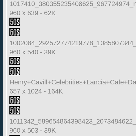
1017410_380355235408625_967724974_n
960 x 639
-
62K
1002084_292572774219778_1085807344_
960 x 540
-
39K
Henry+Cavill+Celebrities+Lancia+Cafe+D
657 x 1024
-
164K
1011342_589654864398423_2073484622_
960 x 503
-
39K