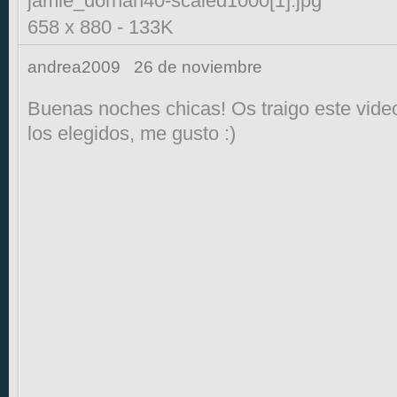
jamie_dornan40-scaled1000[1].jpg
658 x 880
-
133K
andrea2009
26 de noviembre
Buenas noches chicas! Os traigo este vid
los elegidos, me gusto :)