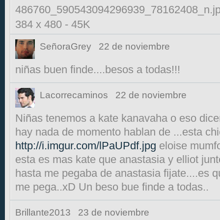
486760_590543094296939_78162408_n.j
384 x 480
-
45K
SeñoraGrey
22 de noviembre
niñas buen finde....besos a todas!!!
Lacorrecaminos
22 de noviembre
Niñas tenemos a kate kanavaha o eso dicen
hay nada de momento hablan de ...esta chi
http://i.imgur.com/lPaUPdf.jpg
eloise mumfo
esta es mas kate que anastasia y elliot junt
hasta me pegaba de anastasia fijate....es 
me pega..xD Un beso bue finde a todas..
Brillante2013
23 de noviembre