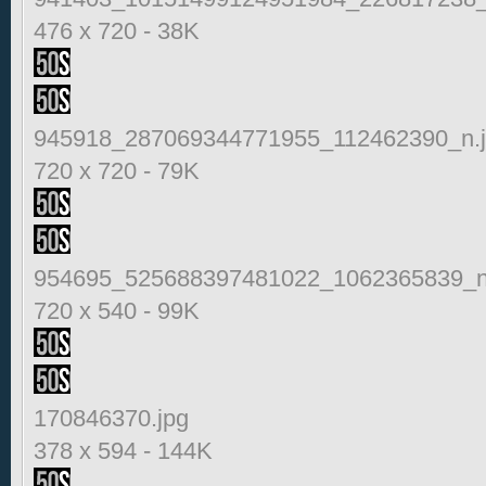
476 x 720
-
38K
945918_287069344771955_112462390_n.
720 x 720
-
79K
954695_525688397481022_1062365839_n
720 x 540
-
99K
170846370.jpg
378 x 594
-
144K