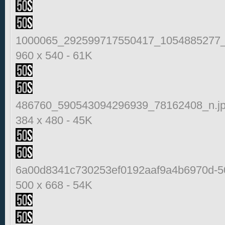
1000065_292599717550417_1054885277_
960 x 540
-
61K
486760_590543094296939_78162408_n.j
384 x 480
-
45K
6a00d8341c730253ef0192aaf9a4b6970d-50
500 x 668
-
54K