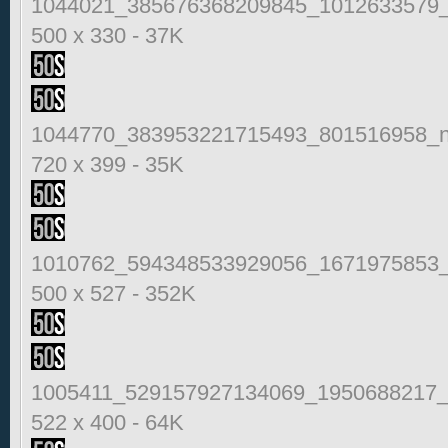
1044021_385676368209845_1012633579_
500 x 330
-
37K
1044770_383953221715493_801516958_n
720 x 399
-
35K
1010762_594348533929056_1671975853_
500 x 527
-
352K
1005411_529157927134069_1950688217_
522 x 400
-
64K