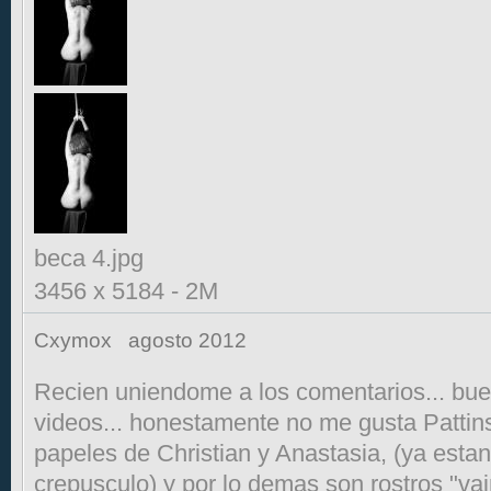
beca 4.jpg
3456 x 5184
-
2M
Cxymox
agosto 2012
Recien uniendome a los comentarios... bue
videos... honestamente no me gusta Pattins
papeles de Christian y Anastasia, (ya esta
crepusculo) y por lo demas son rostros "vain