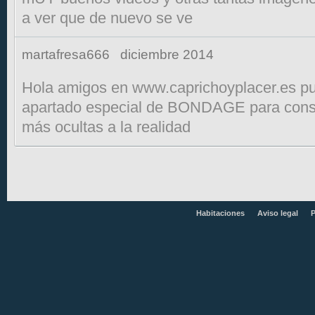
a ver que de nuevo se ve
martafresa666
diciembre 2014
Hola amigos en www.caprichoyplacer.es pu
apartado especial de BONDAGE para conseg
más ocultas a la realidad
Habitaciones
Aviso legal
P