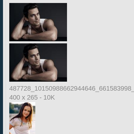
487728_10150988662944646_661583998_
400 x 265
-
10K