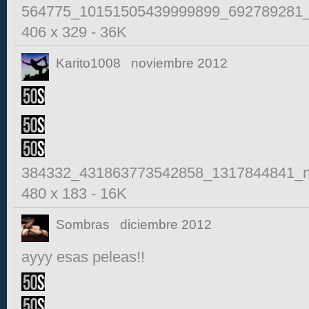
564775_10151505439999899_692789281_
406 x 329
-
36K
Karito1008
noviembre 2012
384332_431863773542858_1317844841_n
480 x 183
-
16K
Sombras
diciembre 2012
ayyy esas peleas!!