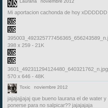
Laurana
noviembre 2012
Mi aportacion cachonda de hoy xDDDDDD
395003_492325777456365_656243589_n.
398 x 259
-
21K
3601_492311294124480_640321762_n.jpg
570 x 646
-
48K
Toxic
noviembre 2012
jajajajjajaj que bueno laurana el de water y
ponerse para no salpicar?? jajajajaja