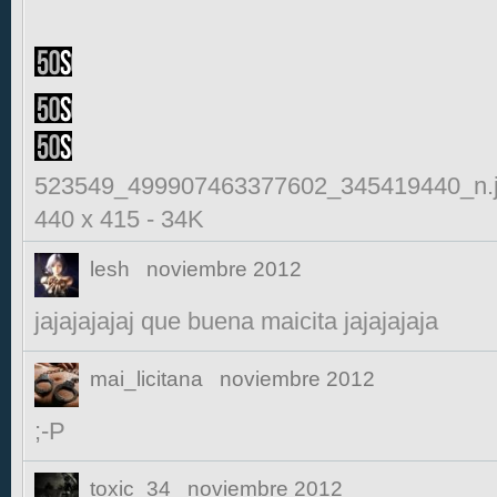
523549_499907463377602_345419440_n.
440 x 415
-
34K
lesh
noviembre 2012
jajajajajaj que buena maicita jajajajaja
mai_licitana
noviembre 2012
;-P
toxic_34
noviembre 2012