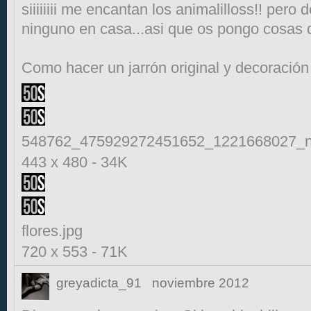
siiiiiiii me encantan los animalilloss!! per
ninguno en casa...asi que os pongo cosas d
Como hacer un jarrón original y decoración 
548762_475929272451652_1221668027_n
443 x 480
-
34K
flores.jpg
720 x 553
-
71K
greyadicta_91
noviembre 2012