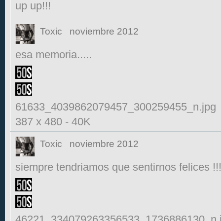
up up!!!
Toxic
noviembre 2012
esa memoria.....
61633_4039862079457_300259455_n.jpg
387 x 480
-
40K
Toxic
noviembre 2012
siempre tendriamos que sentirnos felices !!
46221_334079263356533_1736886130_n.