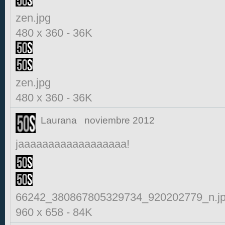
zen.jpg
480 x 360
-
36K
zen.jpg
480 x 360
-
36K
Laurana
noviembre 2012
jaaaaaaaaaaaaaaaaaa!
66242_380867805329734_920202779_n.j
960 x 658
-
84K