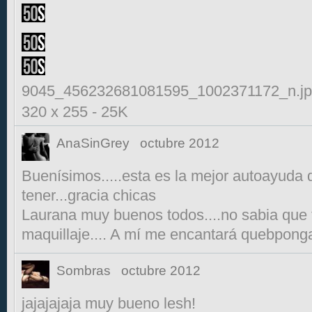
9045_456232681081595_1002371172_n.j
320 x 255
-
25K
AnaSinGrey
octubre 2012
Buenísimos.....esta es la mejor autoayud
tener...gracia chicas
Laurana muy buenos todos....no sabia que 
maquillaje.... A mí me encantará quebpongas
Sombras
octubre 2012
jajajajaja muy bueno lesh!