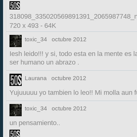
318098_335020569891391_2065987748_n
720 x 493
-
64K
toxic_34
octubre 2012
Iesh leido!!! y si, todo esta en la mente es 
ser humano un abrazo .
Laurana
octubre 2012
Yujuuuuu yo tambien lo leo!! Mi molla aun fu
toxic_34
octubre 2012
un pensamiento..