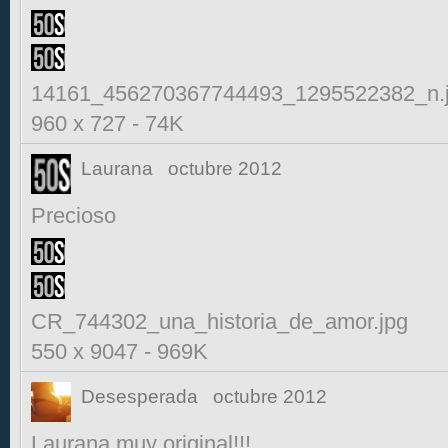
14161_456270367744493_1295522382_n.
960 x 727
-
74K
Laurana
octubre 2012
Precioso
CR_744302_una_historia_de_amor.jpg
550 x 9047
-
969K
Desesperada
octubre 2012
Laurana muy original!!!