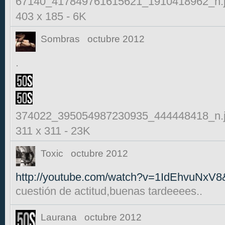
67140_417849761615621_1910418962_n.
403 x 185
-
6K
Sombras
octubre 2012
.
374022_395054987230935_444448418_n.
311 x 311
-
23K
Toxic
octubre 2012
http://youtube.com/watch?v=1IdEhvuNxV8&
cuestión de actitud,buenas tardeeees..
Laurana
octubre 2012