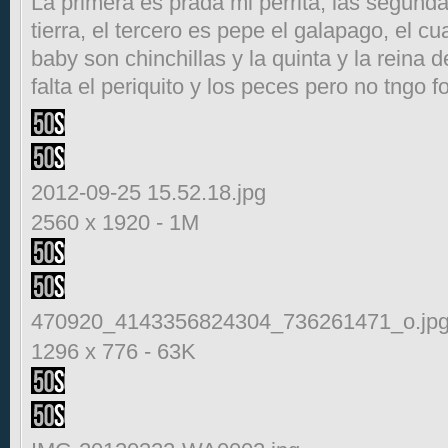
La primera es prada mi perrita, las segunda
tierra, el tercero es pepe el galapago, el c
baby son chinchillas y la quinta y la reina d
falta el periquito y los peces pero no tngo f
2012-09-25 15.52.18.jpg
2560 x 1920
-
1M
470920_4143356824304_736261471_o.jp
1296 x 776
-
63K