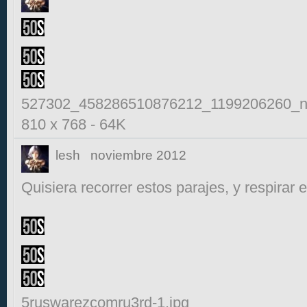
527302_458286510876212_1199206260_n
810 x 768
-
64K
lesh
noviembre 2012
Quisiera recorrer estos parajes, y respirar
5ruswarezcomru3rd-1.jpg