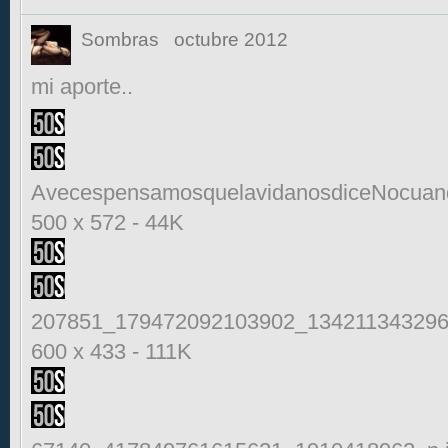
Sombras
octubre 2012
mi aporte..
AvecespensamosquelavidanosdiceNocuand
500 x 572
-
44K
207851_179472092103902_134211343296
600 x 433
-
111K