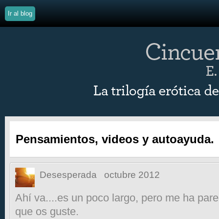
Ir al blog
Pensamientos, videos y autoayuda.
Desesperada
octubre 2012
Ahí va....es un poco largo, pero me ha par
que os guste.