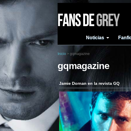
Noticias
Fanfi
Inicio
>
gqmagazine
gqmagazine
Jamie Dornan en la revista GQ