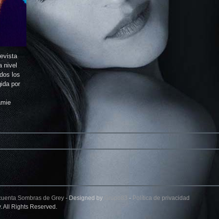
revista
a nivel
dos los
ida por
amie
cuenta Sombras de Grey
- Designed by
Grupo83
-
Política de privacidad
 All Rights Reserved.