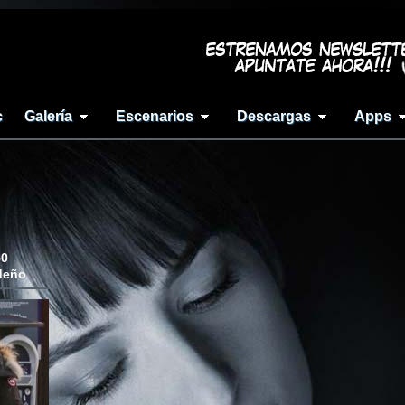
c
Galería
Escenarios
Descargas
Apps
50
ideño