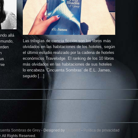
ndo allá
Las trilogías de ciencia ficción son los libros más
l mundo,
olvidados en las habitaciones de los hoteles, según
erden
el último estudio realizado por la cadena de hoteles
n
económicos Travelodge. El ranking de los 10 libros
sus
más olvidados en las habitaciones de sus hoteles
mie
lo encabeza ‘Cincuenta Sombras’ de E.L. James,
seguido […]
cuenta Sombras de Grey
- Designed by
Grupo83
-
Política de privacidad
 All Rights Reserved.