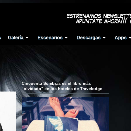
c
Galería
Escenarios
Descargas
Apps
Cincuenta Sombras es el libro más
“olvidado” en los hoteles de Travelodge