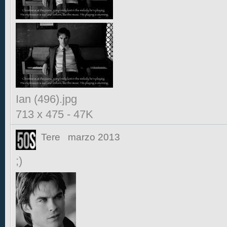
Ian (496).jpg
713 x 475
-
47K
Tere
marzo 2013
;)