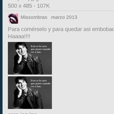
500 x 485
-
107K
Missombras
marzo 2013
Para comérselo y para quedar asi embobad
Haaaa!!!!