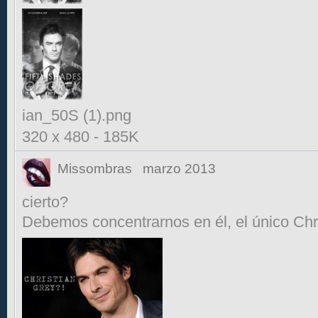
ian_50S (1).png
320 x 480
-
185K
Missombras
marzo 2013
cierto?
Debemos concentrarnos en él, el único Chri