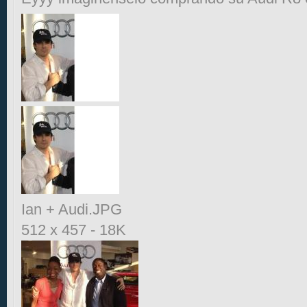
Ian + Audi.JPG
512 x 457
-
18K