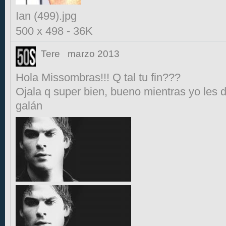
Ian (499).jpg
500 x 498
-
36K
Tere
marzo 2013
Hola Missombras!!! Q tal tu fin???
Ojala q super bien, bueno mientras yo les d
galán