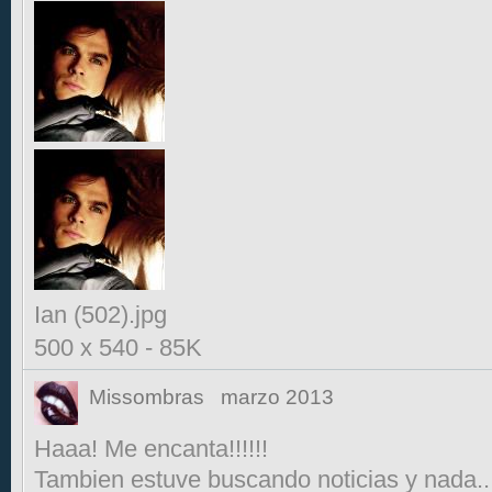
Ian (502).jpg
500 x 540
-
85K
Missombras
marzo 2013
Haaa! Me encanta!!!!!!
Tambien estuve buscando noticias y nada..