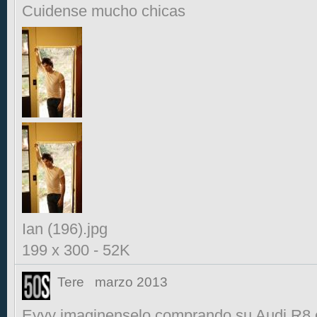
Cuidense mucho chicas
Ian (196).jpg
199 x 300
-
52K
Tere
marzo 2013
Eyyy imaginenselo comprando su Audi R8 