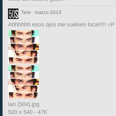
Tere
marzo 2013
Ahhhhhh esos ojos me vuelven loca!!!!! =P
Ian (504).jpg
500 x 540
-
47K