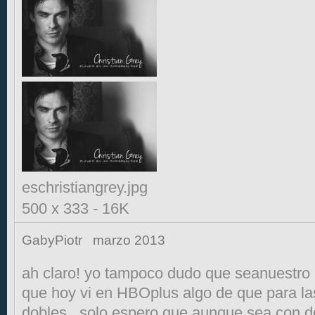
eschristiangrey.jpg
500 x 333
-
16K
GabyPiotr
marzo 2013
ah claro! yo tampoco dudo que seanuestro Ch
que hoy vi en HBOplus algo de que para la
dobles...solo espero que aunque sea con d