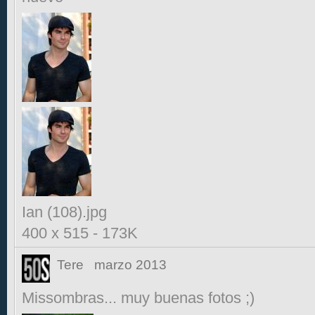
Ian (108).jpg
400 x 515
-
173K
Tere
marzo 2013
Missombras... muy buenas fotos ;)