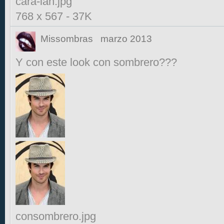
cara-ian.jpg
768 x 567
-
37K
Missombras
marzo 2013
Y con este look con sombrero???
consombrero.jpg