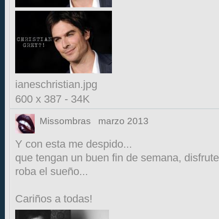
ianeschristian.jpg
600 x 387
-
34K
Missombras
marzo 2013
Y con esta me despido...
que tengan un buen fin de semana, disfrut
roba el sueño...
Cariños a todas!