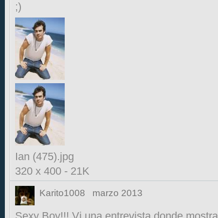
;)
Ian (475).jpg
320 x 400
-
21K
Karito1008
marzo 2013
Sexy Boy!!! Vi una entrevista donde mostra