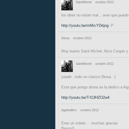
SaintMichel
octubre 2012
los dires no estan mal... aver que puedo
http://youtu.be/mMrcYDrtjng
:P
Diosa
octubre 2012
Muy bueno Saint Michel, Alice Cooper y
SaintMichel
octubre 2012
yeaah...todo un clasico Diosa. :)
Esta que pongo ahora se la dedico a Aga
http://youtu.be/T-f13HZO2w4
AgathaBcn
octubre 2012
Eres un solete ... muchas gracias
Besos!!