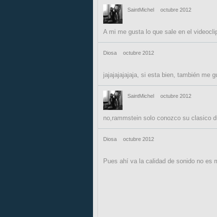
SaintMichel
octubre 2012
A mi me gusta lo que sale en el videoclip
Diosa
octubre 2012
jajajajajajaja, si esta bien, también me
SaintMichel
octubre 2012
no,rammstein solo conozco su clasico d
Diosa
octubre 2012
Pues ahí va la calidad de sonido no es 