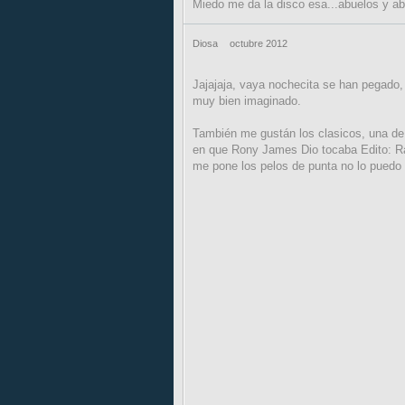
Miedo me da la disco esa...abuelos y ab
Diosa
octubre 2012
Jajajaja, vaya nochecita se han pegado, 
muy bien imaginado.
También me gustán los clasicos, una de
en que Rony James Dio tocaba Edito: Ra
me pone los pelos de punta no lo puedo e