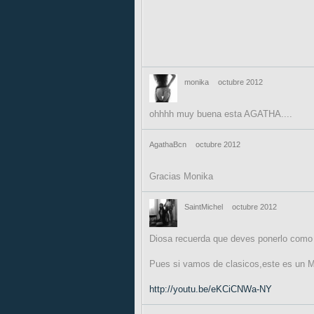
monika
octubre 2012
ohhhh muy buena esta AGATHA....
AgathaBcn
octubre 2012
Gracias Monika
SaintMichel
octubre 2012
Diosa recuerda que deves ponerlo como y
Pues si vamos de clasicos,este es un Mu
http://youtu.be/eKCiCNWa-NY