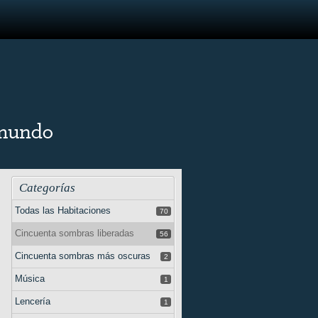
Categorías
Todas las Habitaciones
70
Cincuenta sombras liberadas
56
Cincuenta sombras más oscuras
2
Música
1
Lencería
1