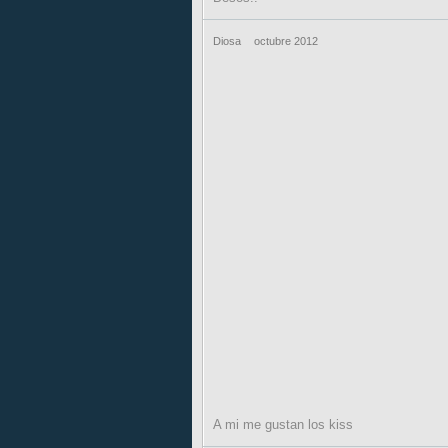
Diosa
octubre 2012
A mi me gustan los kiss