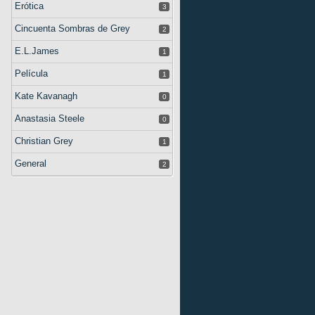
Erótica
3
Cincuenta Sombras de Grey
2
E.L.James
1
Película
1
Kate Kavanagh
0
Anastasia Steele
0
Christian Grey
1
General
2